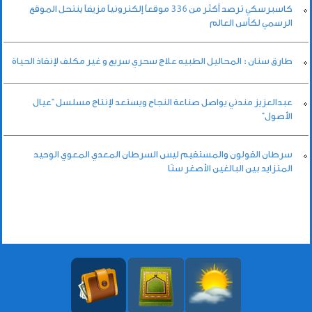
كاسبرسكي ترصد أكثر من 336 موقعاً إلكترونياً مزيفاً ينتحل الموقع
الرسمي لكأس العالم
طارق سنان : المحاليل الطبيه علاج سحري سريع و غير مكلف لإنقاذ الحياة
عبدالعزيز مندني يواصل صناعة النجاح ويستعد لإنتاج مسلسل “عيال
الأصول”
سرطان القولون والمستقيم ليس السرطان المعدي المعوي الوحيد
المتزايد بين البالغين الأصغر سنًا