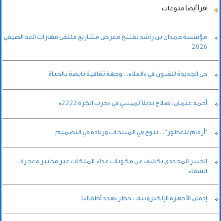
اقرأ أيضاً
منوعات
مؤسسة حمدان بن راشد تفتتح معرض مشاريع ملتقى مهارات الغد الصيفي
2026
حي الجديدة للفنون في «العلا».. وجهة ثقافية نابضة بالحياة
أحمد عثمان: صلاح بديلاً لميسي في «حرب الكرة 2222»
"أرقام للعطور" .. تنوع في المنتجات وريادة في التصميم
الخبير المجددي يكشف عن مكونات غذاء الملكات عبر مختبر معجزة
الشفاء
إدمان الأجهزة الإلكترونية.. خطر يهدد أطفالنا