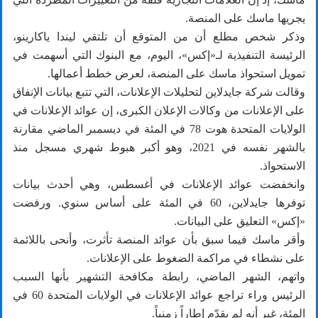
يجريها ماسك على المنصة.
وذكر شخص مطلع أن من المتوقع أن تلتقي ليندا ياكارينو،
الرئيسة التنفيذية لـ«إكس»، اليوم، مع البنوك التي أسهمت في
تمويل استحواذ ماسك على المنصة، لعرض خطط أعمالها.
وقالت شركة جايدلاين لتحليلات الإعلانات، التي تتبع بيانات الإنفاق
على الإعلانات من وكالات الإعلان الكبرى، إن عوائد الإعلانات في
الولايات المتحدة هوت 78 في المئة في ديسمبر الماضي مقارنة
بالشهر نفسه في 2021، وهو أكبر هبوط شهري مسجل منذ
الاستحواذ.
وانخفضت عوائد الإعلانات في أغسطس، وهي أحدث بيانات
توفرها جايدلاين، 60 في المئة على أساس سنوي. ورفضت
«إكس» التعليق على البيانات.
وأقر ماسك فيما سبق بأن عوائد المنصة تأثرت، وأنحى باللائمة
على نشطاء في مراكمة الضغوط على الإعلانات.
واتهم، الشهر الماضي، رابطة مكافحة التشهير بأنها السبب
الرئيس وراء تراجع عوائد الإعلانات في الولايات المتحدة 60 في
المئة، غير أنه لم يقدّم إطاراً زمنياً.