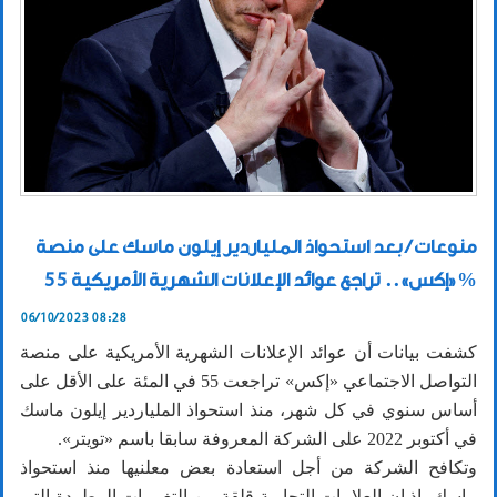
منوعات / بعد استحواذ الملياردير إيلون ماسك على منصة
«إكس».. تراجع عوائد الإعلانات الشهرية الأمريكية 55%
06/10/2023 08:28
كشفت بيانات أن عوائد الإعلانات الشهرية الأمريكية على منصة
التواصل الاجتماعي «إكس» تراجعت 55 في المئة على الأقل على
أساس سنوي في كل شهر، منذ استحواذ الملياردير إيلون ماسك
في أكتوبر 2022 على الشركة المعروفة سابقا باسم «تويتر».
وتكافح الشركة من أجل استعادة بعض معلنيها منذ استحواذ
ماسك، إذ إن العلامات التجارية قلقة من التغييرات المطردة التي