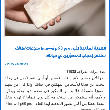
منوعات / هاتف huawei p60 pro: الهدية المثالية التي
ستلقى إعجاب المصوّرين في حياتك
04/12/2023 09:49
عدد مرات القراءة
11938
نظرًا لأن موسم الأعياد قاب قوسين أو أدنى، فقد تكون في رحلة
البحث عن هدايا للأشخاص المهمّين في حياتك. وإذا كان من بينهم
مصورًا طموحًا، فلا بد من التفكير في منحه شيئًا يحبّه ويقدّره
والأهم، أنه سيتمكن من استخدامه كل يوم. فلماذا لا تهديه هاتفًا
التقط بعضًا من أكثر الصور المذهلة لهذا العام - huawei p60 pro؟
huawei p60 pro