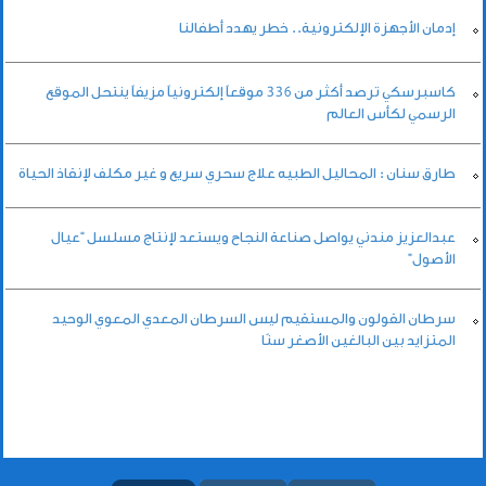
إدمان الأجهزة الإلكترونية.. خطر يهدد أطفالنا
كاسبرسكي ترصد أكثر من 336 موقعاً إلكترونياً مزيفاً ينتحل الموقع
الرسمي لكأس العالم
طارق سنان : المحاليل الطبيه علاج سحري سريع و غير مكلف لإنقاذ الحياة
عبدالعزيز مندني يواصل صناعة النجاح ويستعد لإنتاج مسلسل “عيال
الأصول”
سرطان القولون والمستقيم ليس السرطان المعدي المعوي الوحيد
المتزايد بين البالغين الأصغر سنًا