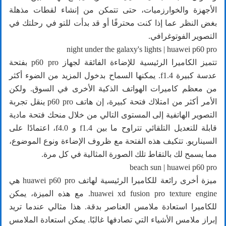
الأجهزة والخوارزميات، حتى تتمكن من إنشاء لقطات مذهلة
بغض النظر عما إذا كنت محترفًا أو قد بدأت للتو في رحلتك في
التصوير الفوتوغرافي.
night under the galaxy's lights | huawei p60 pro
تتميز الكاميرا الرئيسية للإضاءة الفائقة لجهاز p60 pro بفتحة
عدسة كبيرة f1.4. يمكنها السماح بدخول المزيد من الضوء أكثر
من معظم كاميرات الهواتف الذكية الأخرى في السوق. ولكن
الأمر أكثر من امتلاك فتحة كبيرة، إن هاتف p60 pro ينقل تجربة
التصوير الهاتفية إلى المستوى التالي من خلال منحك فتحة مادية
قابلة للتعديل التلقائي تتراوح ما بين f1.4 و f4.0، اعتمادًا على
السيناريو. تتكيف هذه الفتحة مع ظروف الإضاءة ونوع الموضوع،
مما يسمح لك بالتقاط تلك الصورة المثالية في كل مرة.
beach sun | huawei p60 pro
ميزة أخرى رائعة للكاميرا الرئيسية لهاتف huawei p60 pro هي
huawei xd fusion pro texture engine. مع هذه الميزة، يمكن
للكاميرا استعادة ملامس العناصر بدقة. هذا مثالي عندما تريد
إبراز ملامس الأشياء التي تصادفها غالبًا. يمكن استعادة الملامس