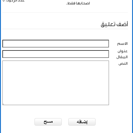
عدد الردود: 0
اصحابها فقط.
أضف تعليق
الاسم
عنوان
المقال
النص