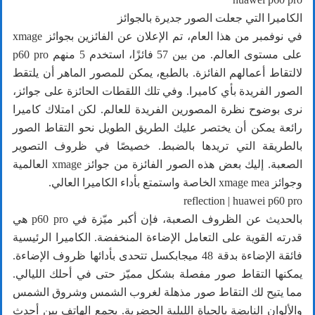
الكاميرا التي جعلت الصور جديرة بالجوائز
في نوفمبر من هذا العام، تم الإعلان عن الفائزين بجوائز xmage
على مستوى العالم. من بين 57 فائزًا، استخدم 5 منهم p60 pro
لالتقاط أعمالهم الفائزة. بالطبع، يمكن للمصور الماهر أن يلتقط
الصور الفريدة بأي كاميرا. وفي تلك اللقطات الحائزة على جوائز،
نرى بوضوح نظرة المصورين الفريدة للعالم. لكن امتلاك كاميرا
رائعة يمكن أن يختصر عليك الطريق الطويل نحو التقاط الصور
بالطريقة التي تريدها بالضبط. خصيصًا في ظروف التصوير
الصعبة. إليك بعض هذه الصور الفائزة من جوائز xmage العالمية
وجوائز xmage mea الخاصة واستمتع بأداء الكاميرا العالي.
reflection | huawei p60 pro
بالحديث عن الظروف الصعبة، فإن أكبر ميّزة في p60 pro هي
قدرته القوية على التعامل الإضاءة المنخفضة. الكاميرا الرئيسية
فائقة الإضاءة بدقة 48 ميجابكسل تتحدى بأدائها ظروف الإضاءة.
يمكنها التقاط صور مفصلة بشكل مميّز حتى في أحلك الليالي.
مما يتيح لك التقاط صور مذهلة لغروب الشمس وشروق الشمس
والألوان النابضة بالحياة الليلية الحضرية. يجمع الهاتف بين أحدث