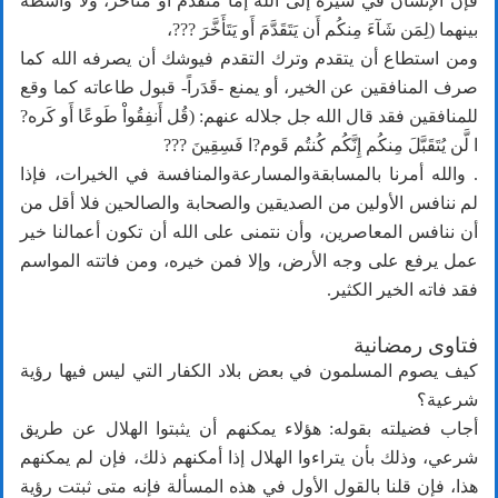
فإن الإنسان في سيره إلى الله إما متقدم أو متأخر، ولا واسطة
بينهما (لِمَن شَآءَ مِنكُم أَن يَتَقَدَّمَ أَو يَتَأَخَّرَ ???،
ومن استطاع أن يتقدم وترك التقدم فيوشك أن يصرفه الله كما
صرف المنافقين عن الخير، أو يمنع -قَدَراً- قبول طاعاته كما وقع
للمنافقين فقد قال الله جل جلاله عنهم: (قُل أَنفِقُواْ طَوعًا أَو كَره?
ا لَّن يُتَقَبَّلَ مِنكُم إِنَّكُم كُنتُم قَوم?ا فَسِقِينَ ???
. والله أمرنا بالمسابقةوالمسارعةوالمنافسة في الخيرات، فإذا
لم ننافس الأولين من الصديقين والصحابة والصالحين فلا أقل من
أن ننافس المعاصرين، وأن نتمنى على الله أن تكون أعمالنا خير
عمل يرفع على وجه الأرض، وإلا فمن خيره، ومن فاتته المواسم
فقد فاته الخير الكثير.
فتاوى رمضانية
كيف يصوم المسلمون في بعض بلاد الكفار التي ليس فيها رؤية
شرعية؟
أجاب فضيلته بقوله: هؤلاء يمكنهم أن يثبتوا الهلال عن طريق
شرعي، وذلك بأن يتراءوا الهلال إذا أمكنهم ذلك، فإن لم يمكنهم
هذا، فإن قلنا بالقول الأول في هذه المسألة فإنه متى ثبتت رؤية