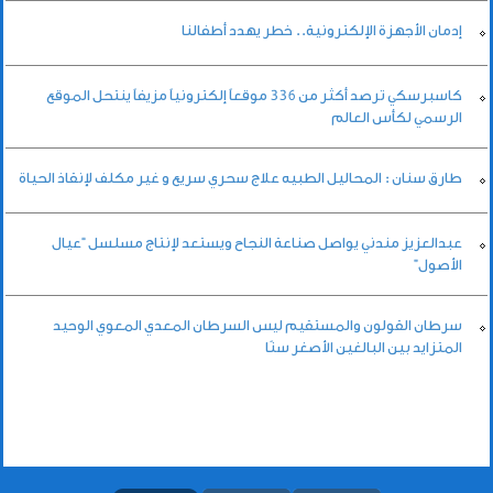
إدمان الأجهزة الإلكترونية.. خطر يهدد أطفالنا
كاسبرسكي ترصد أكثر من 336 موقعاً إلكترونياً مزيفاً ينتحل الموقع
الرسمي لكأس العالم
طارق سنان : المحاليل الطبيه علاج سحري سريع و غير مكلف لإنقاذ الحياة
عبدالعزيز مندني يواصل صناعة النجاح ويستعد لإنتاج مسلسل “عيال
الأصول”
سرطان القولون والمستقيم ليس السرطان المعدي المعوي الوحيد
المتزايد بين البالغين الأصغر سنًا