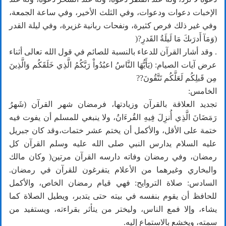
الإخبات دعوات ودعوات، وفي الثلث الأخير، وفي ساعة الجمعة،
وفي غير ذلك فرص كثيرة، ونفحات ربانية غزيرة، وفي ليلة القدر
(وَمَآ أَدرَىكَ مَا لَيلَةُ القَدرِ?(
. وقد أشار القرآن للدعاء بالنسبة للصائم في قول الله تعالى أثناء
عرض آيات الصيام: (يَأَيُّهَا النَّاسُ اعبُدُواْ رَبَّكُمُ الَّذِي خَلَقَكُم وَالَّذِينَ
مِن قَبلِكُم لَعَلَّكُم تَتَّقُونَ??
الخامس:
تجديد العلاقة بالقرآن وزيادتها، فرمضان شهر القرآن (شَهرُ
رَمَضَانَ الَّذِي أُنزِلَ فِيهِ القُرءَانُ، ولا ينبغي للمسلم أن يفوت فيه
ختمة على الأقل، والأكمل أن يختم عشر ختمات،وقد كان جبريل
عليه السلام يدارس النبي صلى الله عليه وسلم القرآن كل
رمضان، وفي رمضان وفاته دارسه القرآن مرتين( وكان مالك
والبخاري وغيرهما من الأعلام يتفرغون للقرآن في رمضان.
السادس: صلاة التروايح: فهي قيام رمضان الخاص، والأكمل
للحافظ أن يقوم بنفسه في بيته حتى يتدبر، ويطيل الصلاة كما
يشاء، وإلا فمع الناس، وليختر من يتأثر بقراءته، ويستفيد من
سمته، ويخشع بالاستماع إليه.