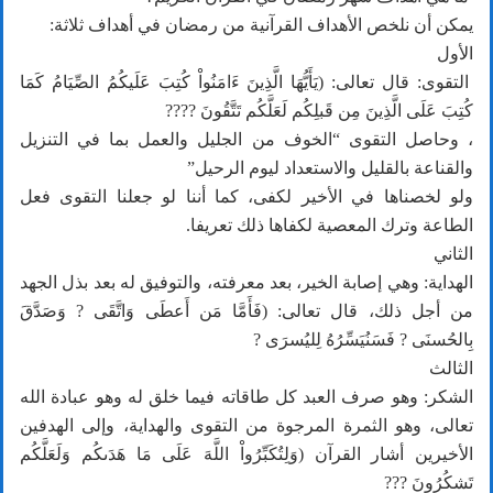
يمكن أن نلخص الأهداف القرآنية من رمضان في أهداف ثلاثة:
الأول
التقوى: قال تعالى: (يَأَيُّهَا الَّذِينَ ءَامَنُواْ كُتِبَ عَلَيكُمُ الصِّيَامُ كَمَا
كُتِبَ عَلَى الَّذِينَ مِن قَبلِكُم لَعَلَّكُم تَتَّقُونَ ????
، وحاصل التقوى “الخوف من الجليل والعمل بما في التنزيل
والقناعة بالقليل والاستعداد ليوم الرحيل”
ولو لخصناها في الأخير لكفى، كما أننا لو جعلنا التقوى فعل
الطاعة وترك المعصية لكفاها ذلك تعريفا.
الثاني
الهداية: وهي إصابة الخير، بعد معرفته، والتوفيق له بعد بذل الجهد
من أجل ذلك، قال تعالى: (فَأَمَّا مَن أَعطَى وَاتَّقَى ? وَصَدَّقَ
بِالحُسنَى ? فَسَنُيَسِّرُهُ لِليُسرَى ?
الثالث
الشكر: وهو صرف العبد كل طاقاته فيما خلق له وهو عبادة الله
تعالى، وهو الثمرة المرجوة من التقوى والهداية، وإلى الهدفين
الأخيرين أشار القرآن (وَلِتُكَبِّرُواْ اللَّهَ عَلَى مَا هَدَىكُم وَلَعَلَّكُم
تَشكُرُونَ ???