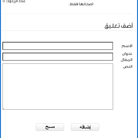
عدد الردود: 0
اصحابها فقط.
أضف تعليق
الاسم
عنوان
المقال
النص