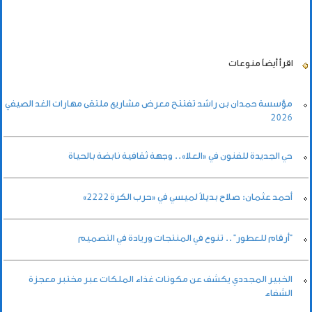
اقرأ أيضاً
منوعات
مؤسسة حمدان بن راشد تفتتح معرض مشاريع ملتقى مهارات الغد الصيفي
2026
حي الجديدة للفنون في «العلا».. وجهة ثقافية نابضة بالحياة
أحمد عثمان: صلاح بديلاً لميسي في «حرب الكرة 2222»
"أرقام للعطور" .. تنوع في المنتجات وريادة في التصميم
الخبير المجددي يكشف عن مكونات غذاء الملكات عبر مختبر معجزة
الشفاء