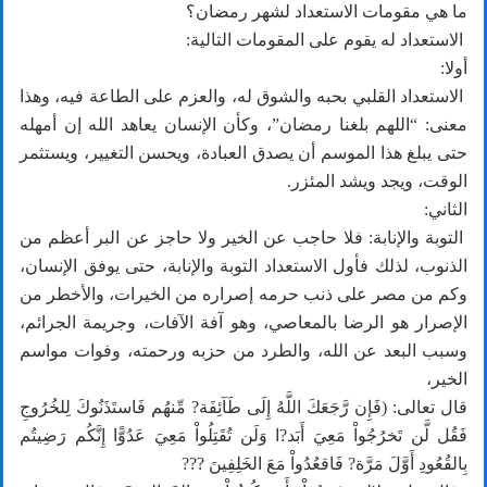
ما هي مقومات الاستعداد لشهر رمضان؟
الاستعداد له يقوم على المقومات التالية:
أولا:
الاستعداد القلبي بحبه والشوق له، والعزم على الطاعة فيه، وهذا
معنى: “اللهم بلغنا رمضان”، وكأن الإنسان يعاهد الله إن أمهله
حتى يبلغ هذا الموسم أن يصدق العبادة، ويحسن التغيير، ويستثمر
الوقت، ويجد ويشد المئزر.
الثاني:
التوبة والإنابة: فلا حاجب عن الخير ولا حاجز عن البر أعظم من
الذنوب، لذلك فأول الاستعداد التوبة والإنابة، حتى يوفق الإنسان،
وكم من مصر على ذنب حرمه إصراره من الخيرات، والأخطر من
الإصرار هو الرضا بالمعاصي، وهو آفة الآفات، وجريمة الجرائم،
وسبب البعد عن الله، والطرد من حزبه ورحمته، وفوات مواسم
الخير،
قال تعالى: (فَإِن رَّجَعَكَ اللَّهُ إِلَى طَآئِفَة? مِّنهُم فَاستَ‍ذَنُوكَ لِلخُرُوجِ
فَقُل لَّن تَخرُجُواْ مَعِيَ أَبَد?ا وَلَن تُقَتِلُواْ مَعِيَ عَدُوًّا إِنَّكُم رَضِيتُم
بِالقُعُودِ أَوَّلَ مَرَّة? فَاقعُدُواْ مَعَ الخَلِفِينَ ???