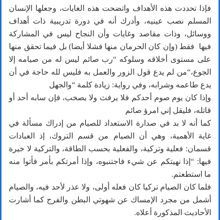
فإذا تحددت هذه الأهداف واتضحت هذه الغايات، وجعلها الإنسان
المسلم نصب عينيه، وأدرك أنه في دورة تدريبية ذات أهداف
ووسائل، وذات مقاصد وغايات وأن النجاح ليس في المشاركة
فيها فقط (وإن كان الحرمان منها فشلا أيضا) بل فيما تحقق منها
على مستوى أخلاقه وسلوكه “رب صائم ليس له من صيامه إلا
الجوع،“من لم يدع قول الزور والعمل به فليس لله حاجة في أن
يدع طاعمه وشرابه، وفي رواية: زيادة كلمة “والجهل
وإذا كان يوم صوم أحدكم فلا يرفث ولا يصخب، فإن سابه أحد أو
قاتله، فليقل إني امرؤ صائم
كما أنه لا بد في صدارة الاستعداد للصيام من إدراك مسألة في
غاية الأهمية، وهي أن الصيام من قسم التروك، إذ العبادات
قسمان: فعلية وتركية، والفعلية بحسب الطاقة، والتركية لا خيرة
فيها: “إذا نهيتكم عن شيء فاجتنبوه، وإذا أمرتكم بأمر فأتوا منه
ما استطعتم.
فلما كان الصيام تركيا كان فعله أولى، ولا عذر لأحد فيه، والصيام
أشمل من مجرد الإمساك عن شهوتي البطن والفرج كما أشارت
الأحاديث المذكورة أعلاه.