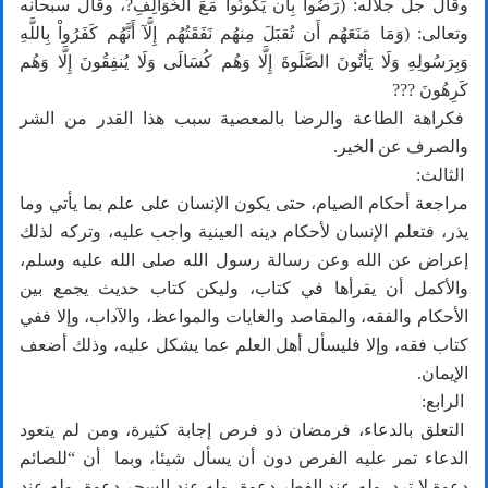
وقال جل جلاله: (رَضُواْ بِأَن يَكُونُواْ مَعَ الخَوَالِفِ?، وقال سبحانه
وتعالى: (وَمَا مَنَعَهُم أَن تُقبَلَ مِنهُم نَفَقَتُهُم إِلَّآ أَنَّهُم كَفَرُواْ بِاللَّهِ
وَبِرَسُولِهِ وَلَا يَأتُونَ الصَّلَوةَ إِلَّا وَهُم كُسَالَى وَلَا يُنفِقُونَ إِلَّا وَهُم
كَرِهُونَ ???
فكراهة الطاعة والرضا بالمعصية سبب هذا القدر من الشر
والصرف عن الخير.
الثالث:
مراجعة أحكام الصيام، حتى يكون الإنسان على علم بما يأتي وما
يذر، فتعلم الإنسان لأحكام دينه العينية واجب عليه، وتركه لذلك
إعراض عن الله وعن رسالة رسول الله صلى الله عليه وسلم،
والأكمل أن يقرأها في كتاب، وليكن كتاب حديث يجمع بين
الأحكام والفقه، والمقاصد والغايات والمواعظ، والآداب، وإلا ففي
كتاب فقه، وإلا فليسأل أهل العلم عما يشكل عليه، وذلك أضعف
الإيمان.
الرابع:
التعلق بالدعاء، فرمضان ذو فرص إجابة كثيرة، ومن لم يتعود
الدعاء تمر عليه الفرص دون أن يسأل شيئا، وبما أن “للصائم
دعوة لا ترد، وله عند الفطر دعوة، وله عند السحر دعوة، وله عند