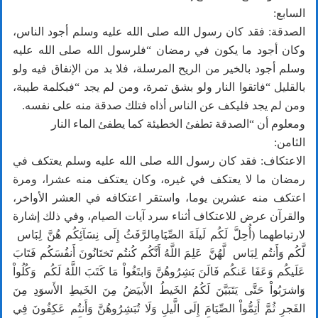
السابع:
الصدقة: فقد كان رسول الله صلى الله عليه وسلم أجود الناس،
وكان أجود ما يكون في رمضان “فلرسول الله صلى الله عليه
وسلم أجود بالخير من الريح المرسلة، فلا بد من الإنفاق فيه ولو
بالقليل “فاتقوا النار ولو بشق تمرة، ومن لم يجد “فبكلمة طيبة،
ومن لم يجد فليكف عن الناس أذاه فتلك صدقة منه على نفسه.
ومعلوم أن “الصدقة تطفئ الخطيئة كما يطفئ الماء النار
الثامن:
الاعتكاف: فقد كان رسول الله صلى الله عليه وسلم يعتكف في
رمضان ما لا يعتكف في غيره، وكان يعتكف منه عشرا، ومرة
اعتكف منه عشرين يوما، واستقر اعتكافه في العشر الأواخر،
والقرآن عرض للاعتكاف أثناء سرد آيات الصيام، وفي ذلك إشارة
لارتباطهما (أُحِلَّ لَكُم لَيلَةَ الصِّيَامِالرَّفَثُ إِلَى نِسَآئِكُم هُنَّ لِبَاس
لَّكُم وَأَنتُم لِبَاس لَّهُنَّ عَلِمَ اللَّهُ أَنَّكُم كُنتُم تَختَانُونَ أَنفُسَكُم فَتَابَ
عَلَيكُم وَعَفَا عَنكُم فَالَنَ بَشِرُوهُنَّ وَابتَغُواْ مَا كَتَبَ اللَّهُ لَكُم وَكُلُواْ
وَاشرَبُواْ حَتَّى يَتَبَيَّنَ لَكُمُ الخَيطُ الأَبيَضُ مِنَ الخَيطِ الأَسوَدِ مِنَ
الفَجرِ ثُمَّ أَتِمُّواْ الصِّيَامَ إِلَى الَّيلِ وَلَا تُبَشِرُوهُنَّ وَأَنتُم عَكِفُونَ فِي