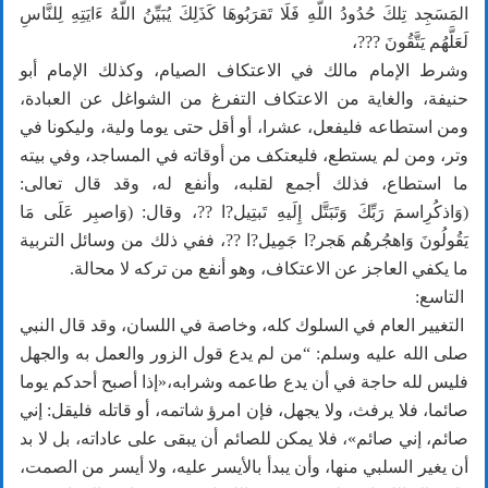
المَسَجِد تِلكَ حُدُودُ اللَّهِ فَلَا تَقرَبُوهَا كَذَلِكَ يُبَيِّنُ اللَّهُ ءَايَتِهِ لِلنَّاسِ
لَعَلَّهُم يَتَّقُونَ ???،
وشرط الإمام مالك في الاعتكاف الصيام، وكذلك الإمام أبو
حنيفة، والغاية من الاعتكاف التفرغ من الشواغل عن العبادة،
ومن استطاعه فليفعل، عشرا، أو أقل حتى يوما ولية، وليكونا في
وتر، ومن لم يستطع، فليعتكف من أوقاته في المساجد، وفي بيته
ما استطاع، فذلك أجمع لقلبه، وأنفع له، وقد قال تعالى:
(وَاذكُرِاسمَ رَبِّكَ وَتَبَتَّل إِلَيهِ تَبتِيل?ا ??، وقال: (وَاصبِر عَلَى مَا
يَقُولُونَ وَاهجُرهُم هَجر?ا جَمِيل?ا ??، ففي ذلك من وسائل التربية
ما يكفي العاجز عن الاعتكاف، وهو أنفع من تركه لا محالة.
التاسع:
التغيير العام في السلوك كله، وخاصة في اللسان، وقد قال النبي
صلى الله عليه وسلم: “من لم يدع قول الزور والعمل به والجهل
فليس لله حاجة في أن يدع طاعمه وشرابه،«إذا أصبح أحدكم يوما
صائما، فلا يرفث، ولا يجهل، فإن امرؤ شاتمه، أو قاتله فليقل: ‌إني
‌صائم، ‌إني ‌صائم»، فلا يمكن للصائم أن يبقى على عاداته، بل لا بد
أن يغير السلبي منها، وأن يبدأ بالأيسر عليه، ولا أيسر من الصمت،