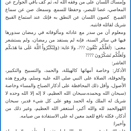
وإمساك اللسان على من وفقه الله له، ثم كف باقي الجوارح عن
المعاصي، غضا للبصر، وحفظا للسمع. وسمعك صن عن سماع
القبيـح كصون اللسان عن النطق به فإنك عند استماع القبيح
شريك لقائله فانتبه.
ومعلوم أن من سدر مع عاداته ومألوفاته في رمضان سدورها
فيها في سائر السنة، فإنه لم يستفد من رمضان، ولم يستشعر
معنى: (لَعَلَّكُم تَتَّقُونَ ???، ولا غاية: (وَلِتُكَبِّرُواْ اللَّهَ عَلَى مَا هَدَىكُم
وَلَعَلَّكُم تَشكُرُونَ ????
العاشر:
الأذكار: وخاصة أمهاتها كالهيللة، والحمد، والتسبيح والتكبير،
والحوقلة، الصلاة على النبي صلى الله عليه وسلم، وفروع هذه
الأصول، وأقل ذلك المحافظة على أذكار الصباح والمساء وخاصة
(سبحان الله وبحمده،سبحان الله العظيم، لا إله إلا الله وحده لا
شريك له الملك وله الحمد وهو على كل شيء قدير، سبحان
اللهوالحمد لله والله أكبر، أستغفر الله العظيم، وغير ذلك من
أذكار، فكله نافع للعبد معين له على الاستفادة من صيامه.
وأخيرا: