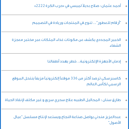
أحمد عثمان: صلاح بديلاً لميسي في «حرب الكرة 2222»
"أرقام للعطور" .. تنوع في المنتجات وريادة في التصميم
الخبير المجددي يكشف عن مكونات غذاء الملكات عبر مختبر معجزة
الشفاء
إدمان الأجهزة الإلكترونية.. خطر يهدد أطفالنا
كاسبرسكي ترصد أكثر من 336 موقعاً إلكترونياً مزيفاً ينتحل الموقع
الرسمي لكأس العالم
طارق سنان : المحاليل الطبيه علاج سحري سريع و غير مكلف لإنقاذ الحياة
عبدالعزيز مندني يواصل صناعة النجاح ويستعد لإنتاج مسلسل “عيال
الأصول”