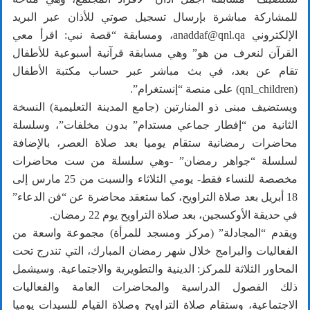
للمشاركة مباشرة بإرسال تسجيل صوتي للأذان عبر البريد
الإلكتروني anaddaf@qnl.qa، ومسابقة “قصة نبي: اقرأ معي
القرآن لنعرف من هو” وهي مسابقة قرآنية أسبوعية للأطفال
تقام عن بعد، في بث مباشر عبر حساب مكتبة الأطفال
(qnl_children) على منصة “إنستغرام”.
ويستضيف مبنى ذو المنارتين (جامع المدينة التعليمية) النسخة
الثانية من “إفطار جماعي مستدام” بدون مخلفات”، وسلسلة
محاضرات رمضانية ستقام يوميا بعد صلاة العصر، بالإضافة
لسلسلة “جواهر رمضان” -وهي سلسلة من ست محاضرات
مخصصة للنساء فقط- يومي الثلاثاء والسبت من 25 مارس إلى
18 أبريل بعد صلاة التراويح، كما ستعقد محاضرة عن “فن الدعاء”
في حديقة الأوكسجين، بعد صلاة التراويح يوم 22 رمضان.
ويقدم “المجادلة” (مركز ومسجد للمرأة) مجموعة واسعة من
الفعاليات والبرامج خلال شهر رمضان المبارك، التي تندرج تحت
المحاور الثلاثة للمركز: الدينية والتطويرية والاجتماعية. وسيشمل
ذلك الفصول الدراسية والمحاضرات العامة والفعاليات
الاجتماعية، وستقام صلاة التراويح وصلاة القيام للسيدات يوميا