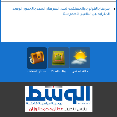
سرطان القولون والمستقيم ليس السرطان المعدي المعوي الوحيد
المتزايد بين البالغين الأصغر سنًا