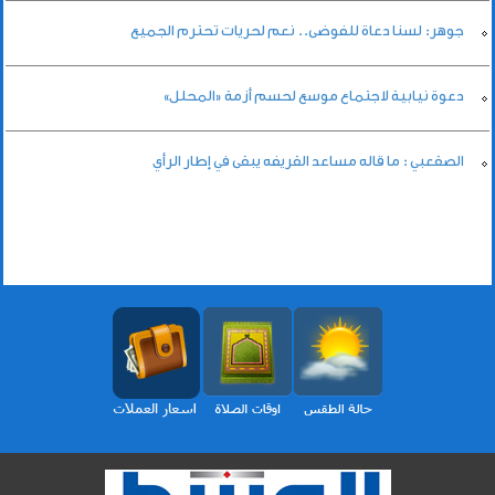
جوهر: لسنا دعاة للفوضى.. نعم لحريات تحترم الجميع
دعوة نيابية لاجتماع موسع لحسم أزمة «المحلل»
الصقعبي : ما قاله مساعد القريفه يبقى في إطار الرأي