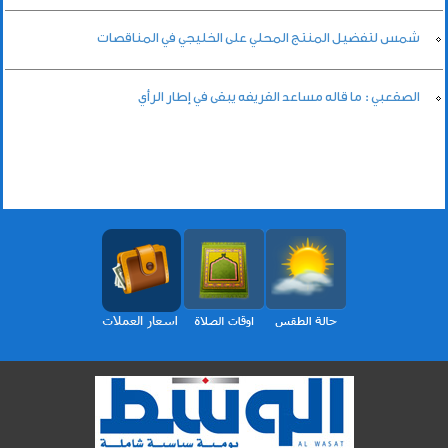
شمس لتفضيل المنتج المحلي على الخليجي في المناقصات
الصقعبي : ما قاله مساعد القريفه يبقى في إطار الرأي