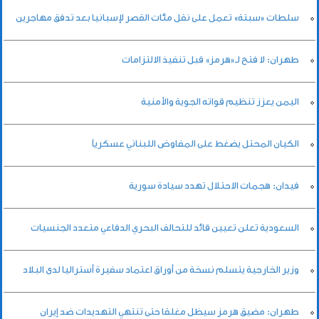
سلطات «سبتة» تعمل على نقل مئات القصر لإسبانيا بعد تدفق مهاجرين
طهران: لا فتح لـ«هرمز» قبل تنفيذ الالتزامات
اليمن يعزز تنظيم قواته الجوية والأمنية
الكيان المحتل يضغط على المفاوض اللبناني عسكرياً
فيدان: هجمات الاحتلال تهدد سيادة سورية
السعودية تعلن تعيين قائد للتحالف البحري الدفاعي متعدد الجنسيات
وزير الخارجية يتسلم نسخة من أوراق اعتماد سفيرة أستراليا لدى البلاد
طهران: مضيق هرمز سيظل مغلقا حتى تنتهي التهديدات ضد إيران