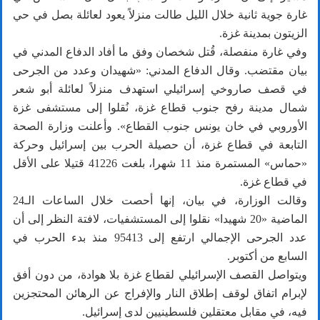
غارة جوية ثانية خلال الليل طالت منزلاً يعود لعائلة بصل في حي
الزيتون بمدينة غزة.
وفي غارة منفصلة، قُتل شخصان وفق ما أفاد الدفاع المدني في
بيان مقتضب. وقال الدفاع المدني: «شهيدان وعدد من الجرحى
في قصف صاروخي إسرائيلي استهدف منزلاً لعائلة أبو شعر
شمال مدينة رفح جنوب قطاع غزة، نُقلوا إلى مستشفى غزة
الأوروبي في خان يونس جنوب القطاع». وأعلنت وزارة الصحة
التابعة في قطاع غزة، أن حصيلة الحرب بين إسرائيل وحركة
«حماس» المستمرة منذ 11 شهرا، بلغت 41226 قتيلا على الأقل
في قطاع غزة.
وقالت الوزارة، في بيان، إنها أحصت خلال الساعات الـ24
الماضية «20 شهيدا» نقلوا إلى المستشفيات، لافتة النظر إلى أن
عدد الجرحى الإجمالي ارتفع إلى 95413 منذ بدء الحرب في
السابع من أكتوبر.
ويتواصل القصف الإسرائيلي لقطاع غزة بلا هوادة، من دون أفق
لإبرام اتفاق لوقف إطلاق النار والإفراج عن الرهائن المحتجزين
فيه، في مقابل معتقلين فلسطينيين لدى إسرائيل.