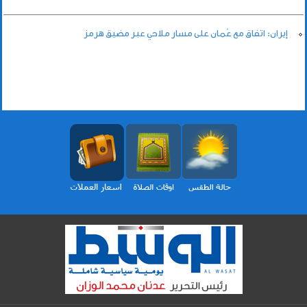
إيران: اتفاق مع عُمان على مسار ملاحي عبر مضيق هرمز