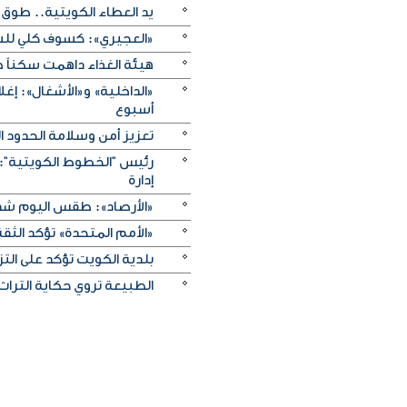
يد العطاء الكويتية.. طوق 
«العجيري»: كسوف كلي للشمس الأربعاء 12 أغ
هيئة الغذاء داهمت سكناً خ
«الداخلية» و«الأشغال»: إغ
أسبوع
تعزيز أمن وسلامة الحدود ا
رئيس "الخطوط الكويتية": 
إدارة
«الأرصاد»: طقس اليوم شديد
«الأمم المتحدة» تؤكد الثقة ا
بلدية الكويت تؤكد على ال
الطبيعة تروي حكاية التراث.. و«خريف ظفار 2026