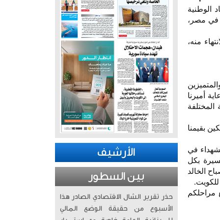
د الوطنية
 في مصر،
هاء منه،
لشهداء الفائقين والمتميزين
رعاية أميرنا
 المختلفة
كين بقيمنا
لشهداء في
الأرشيف
مسيرة بكل
اح الخالد
بين السطور
 للكويت.
ع مراحلكم
حذر تقرير الشال الاقتصادي الصادر هذا
الأسبوع من حقيقة الوضع المالي