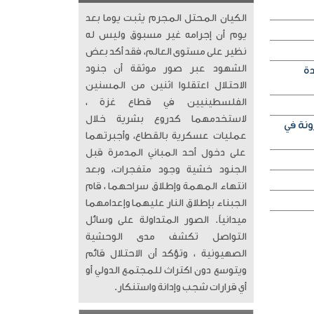
الكيان المحتل المجرم يثبت يوما بعد
يوم أن إجرامه غير مسبوق وليس له
نظير على مستوى العالم، فقد أكد بعض
الشهود عبر صور موثقة أن جنود
دة
الاحتلال اعتقلوا اثنين من المسنين
الفلسطينيين في قطاع غزة ،
لاستخدمهما كدروع بشرية خلال
ونة في
عمليات عسكرية بالقطاع، وأجبرتهما
على دخول أحد المباني المدمرة قبل
الجنود خشية وجود متفجرات، وبعد
انتهاء المهمة وإطلاق سراحهما ، قام
الجبناء بإطلاق النار عليهما وإعدامهما
ميدانياً. الصور المتداولة على وسائل
التواصل تكشف مدى الوحشية
الصهيونية ، وتؤكد أن الاحتلال قائم
ويتوسع دون اكتراث للمجتمع الدولي أو
أي قرارات شجب وإدانة واستنكار.