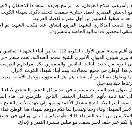
أسرهم، صلاح العوفان، عن برامج جديدة استعدادا للاحتفال بالأعيا
ا مع الجيش المصري لعمل جدارية صممت لتخليد ذكرى شهداء الكويت
النصب التذكاري للشهيد المزمع إنشاؤه عند مكتب الشهيد تم الانت
تبقى التحضيرات المالية الخاصة بالمشروع.
وأضاف العوفان خلال الحفل، الذي أقيم مساء أمس الأول ، لتكريم 122 ابنا من أبناء ا
دراسي 2023/ 2024 برعاية وزير شؤون الديوان الأميري الشيخ محمد العبدالله، تحت شعار «ب
ي اليوم من جديد بأبنائنا الفائقين والمتميزين بكل مراحلهم الدراسية
ذا الوطن في جميع المجالات، وهم أبناء شهداء الكويت الأبرار.
ما وصلوا إليه، ليثبتوا أن شبابنا هم أهل للمسؤولية وحمل الأمانة، متمس
رثناها جيلا بعد جيل».
ل طوال هذه السنوات مسيرته في تقديم كل الدعم والتشجيع لأبناء ا
لى ثقة تامة بأنهم الاستثمار الحقيقي الناجح، ملتزمين في هذه ال
سمو أمير البلاد الشيخ مشعل الأحمد وسمو ولي عهده الأمين الشيخ صب
 لأسر الشهداء وفاء وحبا وتقديرا لما قدّم ذووهم شهداء هذا الوطن فداء
لمكرمين من أبناء الشهداء قائلا: «أوصيكم يا أبنائي وبناتي في جمي
وا أنكم خير خلف لخير سلف، مواصلين مسيرة التميز والإبداع.