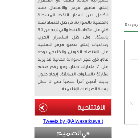
للميزانية العامة خاصة مع استمرار
إغلاق مضيق هرمز والانفصال شبه
الكامل بين أسعار النفط المسجلة
والفعلية بالموازنة، في ظل اعتماد شبه
دود: 0
كلي على عائدات النفط والتي تزيد عن 90
بالمئة. وفي ظل استمرار الحرب
وتداعيات إغلاق مضيق هرمز السلبية
على الاقتصاد الكويتي والخليجي بوجه
عام، فإن عجز الموازنة الحالية قد يزيد
على 7 مليارات دينار، وهو رقم ضخم
مقارنة بالسنوات السابقة. إيجاد حلول
بديلة أصبح أمراً حتمياً حتى لا نظل
رهينة الصراعات الإقليمية.
Tweets by @Alwasatkuwait
في الصميم