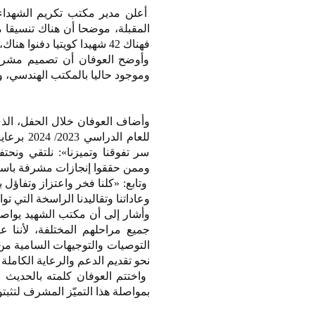
أعلن مدير مكتب تكريم الشهداء و
المقبلة، موضحا أن هناك تنسيق
فهناك 42 شهيدا كويتيا دفنوا هناك، بعدما ضحّوا بأنفسهم من أجل مصر والقضايا العربية.
وأوضح العوفان أن تصميم مشروع 
وموجود حاليا بالمكتب الهندسي، و
للعام ال
سر تفوقنا وتميزنا»: نلتقي ونحتف
وممن حققوا إنجازات مشرفة باسم ه
وتابع: «كلنا فخر واعتزاز وتفاؤل ب
وعاداتنا وتقاليدنا الراسخة التي توا
وأشار إلى أن مكتب الشهيد يواص
جميع مراحلهم المختلفة، لأننا ع
التوصيات والتوجيهات السامية من 
نحو تقديم الدعم والرعاية الكاملة
واختتم العوفان كلمته بالحديث ل
بمواصلة هذا التميّز المشرف لتثبت