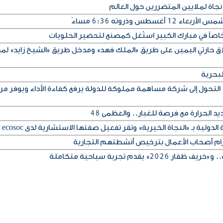
نجاة لملايين المتضررين حول العالم
سطس وذروته 6:36 مساءً
اصاً في مبارك الكبير استُغل كمصنع لتحضير الحلويات
لاق حارتي اليمين على طريق «الملك فهد» ومدخل طريق «الشيخ زايد» لم
لبحرية
التحول إلى شركة مساهمة مملوكة للدولة يرفع كفاءة الأداء ويوفر مر
 الحرارة مع فرصة للغبار.. والعظمى 48
لدولية بـ «النجاة الخيرية» وتقر تفعيل صفتها الاستشارية لدى ecosoc
تزام أصحاب الأعمال بترخيص أنشطتهم التجارية
» يقدم تجربة سياحية متكاملة