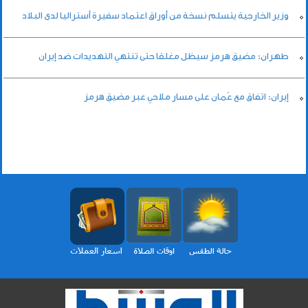
وزير الخارجية يتسلم نسخة من أوراق اعتماد سفيرة أستراليا لدى البلاد
طهران: مضيق هرمز سيظل مغلقا حتى تنتهي التهديدات ضد إيران
إيران: اتفاق مع عُمان على مسار ملاحي عبر مضيق هرمز