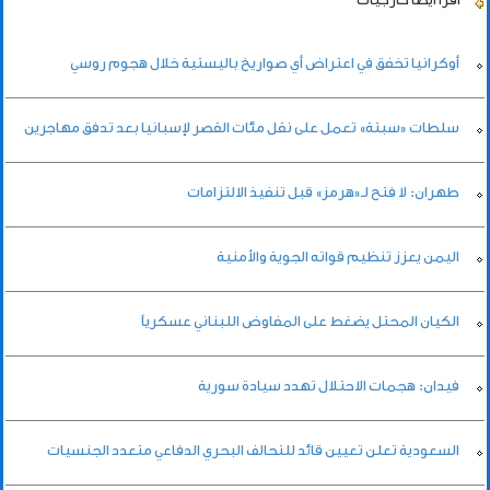
أوكرانيا تخفق في اعتراض أي صواريخ باليستية خلال هجوم روسي
سلطات «سبتة» تعمل على نقل مئات القصر لإسبانيا بعد تدفق مهاجرين
طهران: لا فتح لـ«هرمز» قبل تنفيذ الالتزامات
اليمن يعزز تنظيم قواته الجوية والأمنية
الكيان المحتل يضغط على المفاوض اللبناني عسكرياً
فيدان: هجمات الاحتلال تهدد سيادة سورية
السعودية تعلن تعيين قائد للتحالف البحري الدفاعي متعدد الجنسيات