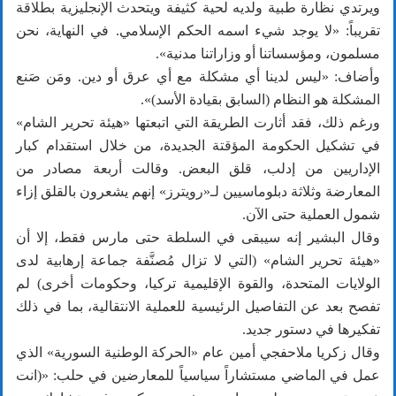
ويرتدي نظارة طبية ولديه لحية كثيفة ويتحدث الإنجليزية بطلاقة
تقريباً: «لا يوجد شيء اسمه الحكم الإسلامي. في النهاية، نحن
مسلمون، ومؤسساتنا أو وزاراتنا مدنية».
وأضاف: «ليس لدينا أي مشكلة مع أي عرق أو دين. ومَن صَنع
المشكلة هو النظام (السابق بقيادة الأسد)».
ورغم ذلك، فقد أثارت الطريقة التي اتبعتها «هيئة تحرير الشام»
في تشكيل الحكومة المؤقتة الجديدة، من خلال استقدام كبار
الإداريين من إدلب، قلق البعض. وقالت أربعة مصادر من
المعارضة وثلاثة دبلوماسيين لـ«رويترز» إنهم يشعرون بالقلق إزاء
شمول العملية حتى الآن.
وقال البشير إنه سيبقى في السلطة حتى مارس فقط، إلا أن
«هيئة تحرير الشام» (التي لا تزال مُصنَّفة جماعة إرهابية لدى
الولايات المتحدة، والقوة الإقليمية تركيا، وحكومات أخرى) لم
تفصح بعد عن التفاصيل الرئيسية للعملية الانتقالية، بما في ذلك
تفكيرها في دستور جديد.
وقال زكريا ملاحفجي أمين عام «الحركة الوطنية السورية» الذي
عمل في الماضي مستشاراً سياسياً للمعارضين في حلب: «(انت