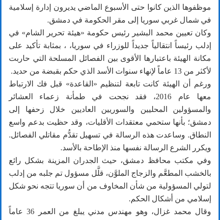
موظفوها الذين كانوا حتى الأسبوع الماضي يديرون إدارة إسلامية
في شمال غربي سوريا إلى مقر الحكومة في دمشق.
وكان تعيين محمد البشير رئيس حكومة «هيئة تحرير الشام» في
إدلب رئيساً انتقالياً جديداً للوزراء في سوريا، ، بمثابة تأكيد على
مكانة الهيئة باعتبارها الأقوى بين الفصائل المسلحة التي حاربت
لأكثر من 13 عاماً لإنهاء سنوات الأسد الذي حكم بقبضة من حديد.
ورغم أن الهيئة كانت تابعة لتنظيم «القاعدة» قبل فك الارتباط
معها عام 2016، فقد نجحت في طمأنة زعماء العشائر
والمسؤولين المحليين والسوريين العاديين خلال زحفها إلى
دمشق؛ بأنها ستحمي معتقدات الأقليات، وقد حظيت بدعم واسع
النطاق. وساعدت هذه الرسالة في تسهيل تقدُّم مقاتلي الفصائل.
ويكرر الشرع الرسالة نفسها منذ الإطاحة بالأسد.
وفي مكتب محافظ دمشق، حيث الجدران المزينة بشكل رائع
بالخشب المطعَّم والزجاج الملوَّن، قلَّل مسؤول تم جلبه من إدلب
لتولي المسؤولية من شأن المخاوف من أن سوريا تتجه نحو شكل
إسلامي من أشكال الحكم.
وقال محمد غزال، وهو مهندس مدني يبلغ من العمر 36 عاماً