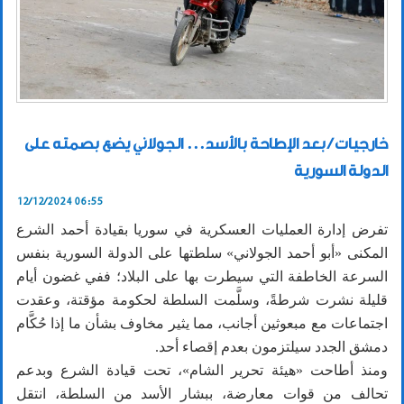
خارجيات / بعد الإطاحة بالأسد... الجولاني يضع بصمته على
الدولة السورية
12/12/2024 06:55
تفرض إدارة العمليات العسكرية في سوريا بقيادة أحمد الشرع
المكنى «أبو أحمد الجولاني» سلطتها على الدولة السورية بنفس
السرعة الخاطفة التي سيطرت بها على البلاد؛ ففي غضون أيام
قليلة نشرت شرطةً، وسلَّمت السلطة لحكومة مؤقتة، وعقدت
اجتماعات مع مبعوثين أجانب، مما يثير مخاوف بشأن ما إذا حُكَّام
دمشق الجدد سيلتزمون بعدم إقصاء أحد.
ومنذ أطاحت «هيئة تحرير الشام»، تحت قيادة الشرع وبدعم
تحالف من قوات معارضة، ببشار الأسد من السلطة، انتقل