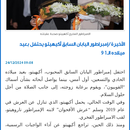
الامبراطور الفخري أكهييتو صحبة عقيلته
الأخيرة / إمبراطور اليابان السابق أكيهيتو يحتفل بعيد
ميلاده الـ91
24/12/2024 09:08
احتفل إمبراطور اليابان السابق المحبوب، أكيهيتو، بعيد ميلاده
الحادي والتسعين، أول أمس، بينما يواصل أبحاثه بشأن أسماك
“القوبيون”، ويقوم برعاية زوجته، إلى جانب الصلاة من أجل
حلول السلام.
وفي الوقت الحالي، يحمل أكيهيتو، الذي تنازل عن العرش في
عام 2019 وسلم “عرش الأقحوان” لابنه الإمبراطور ناروهيتو،
لقب الامبراطور الفخري.
ومنذ ذلك الحين، تراجع أكيهيتو عن آداء الواجبات الرسمية،