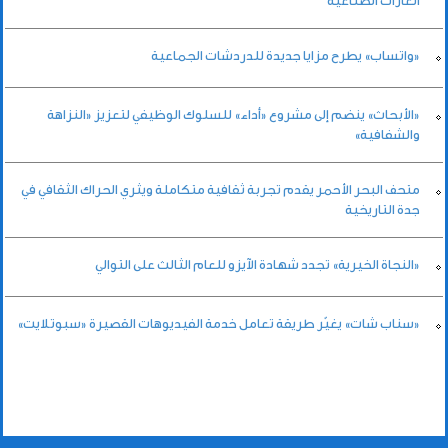
الغازات الصناعية
«واتساب» يطرح مزايا جديدة للدردشات الجماعية
«الأبحاث» ينضم إلى مشروع «أداء» للسلوك الوظيفي لتعزيز «النزاهة
والشفافية»
متحف البحر الأحمر يقدم تجربة ثقافية متكاملة ويثري الحراك الثقافي في
جدة التاريخية
«النجاة الخيرية» تجدد شهادة الآيزو للعام الثالث على التوالي
«سناب شات» يغيّر طريقة تعامل خدمة الفيديوهات القصيرة «سبوتلايت»