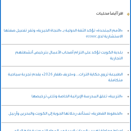
اقرأ أيضاً
محليات
«الأمم المتحدة» تؤكد الثقة الدولية بـ «النجاة الخيرية» وتقر تفعيل صفتها
الاستشارية لدى ecosoc
بلدية الكويت تؤكد على التزام أصحاب الأعمال بترخيص أنشطتهم
التجارية
الطبيعة تروي حكاية التراث.. و«خريف ظفار 2026» يقدم تجربة سياحية
متكاملة
«التربية» تغلق المدرسة الإيرانية الخاصة وتلغي ترخيصها
«الخطوط القطرية» تستأنف رحلاتها الجوية إلى الكويت والبحرين وأربيل
إحباط محاولة تهريب كميات كبيرة من المواد التموينية خارج البلاد