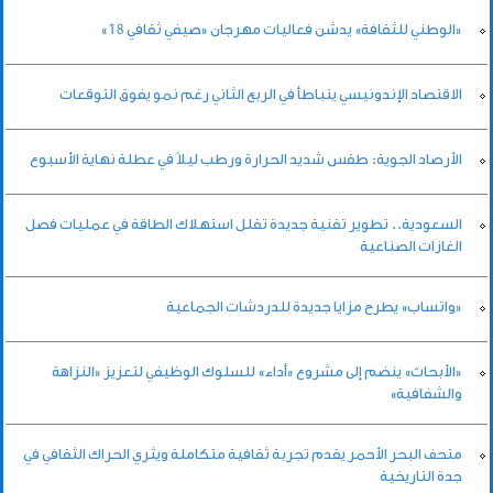
«الوطني للثقافة» يدشن فعاليات مهرجان «صيفي ثقافي 18»
الاقتصاد الإندونيسي يتباطأ في الربع الثاني رغم نمو يفوق التوقعات
الأرصاد الجوية: طقس شديد الحرارة ورطب ليلاً في عطلة نهاية الأسبوع
السعودية.. تطوير تقنية جديدة تقلل استهلاك الطاقة في عمليات فصل
الغازات الصناعية
«واتساب» يطرح مزايا جديدة للدردشات الجماعية
«الأبحاث» ينضم إلى مشروع «أداء» للسلوك الوظيفي لتعزيز «النزاهة
والشفافية»
متحف البحر الأحمر يقدم تجربة ثقافية متكاملة ويثري الحراك الثقافي في
جدة التاريخية