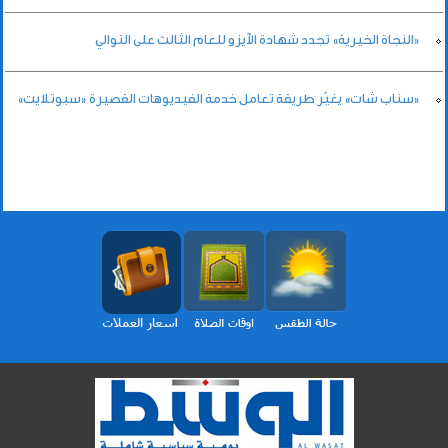
«النجاة الخيرية» تجدد شهادة الآيزو للعام الثالث على التوالي
«سناب شات» يغيّر طريقة تعامل خدمة الفيديوهات القصيرة «سبوتلايت»