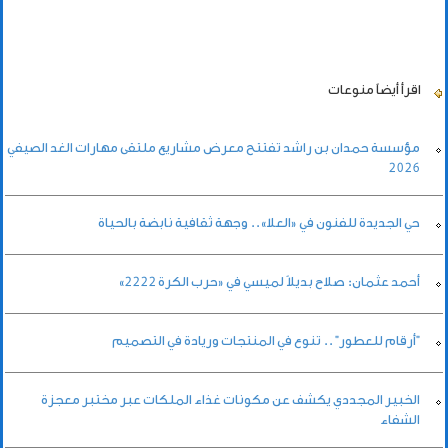
اقرأ أيضاً
منوعات
مؤسسة حمدان بن راشد تفتتح معرض مشاريع ملتقى مهارات الغد الصيفي
2026
حي الجديدة للفنون في «العلا».. وجهة ثقافية نابضة بالحياة
أحمد عثمان: صلاح بديلاً لميسي في «حرب الكرة 2222»
"أرقام للعطور" .. تنوع في المنتجات وريادة في التصميم
الخبير المجددي يكشف عن مكونات غذاء الملكات عبر مختبر معجزة
الشفاء