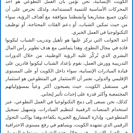
الكويت الإنسانية، نحن نؤمن بأن العمل التطوعي هو أحد
المحركات الأساسية للتنمية المستدامة، ولذلك نحرص على أن
تكون جميع مشاريعنا وأنشطتنا متوافقة مع أهداف الرؤية، سواء
من حيث تمكين الشباب، أو دعم الفئات المحتاجة، أو توظيف
التكنولوجيا في العمل الخيري.
أحد الجوانب التي نركز عليها هو تأهيل وتدريب الشباب ليكونوا
قادة في مجال التطوع، وهذا يتماشى مع هدف تطوير رأس المال
البشري الذي تُركّز عليه الرؤية الوطنية، من خلال الدورات
التدريبية وورش العمل، نقوم بإعداد الشباب ليكونوا قادرين على
قيادة المبادرات الإنسانية، سواء داخل الكويت أو على المستوى
الإقليمي والدولي، نعتبر أن الاستثمار في المتطوعين هو استثمار
في مستقبل الكويت، حيث يصبحون أكثر وعياً بمسؤولياتهم
المجتمعية وأكثر قدرة على إحداث تأثير إيجابي.
كذلك، نحن نسعى إلى دمج التكنولوجيا في العمل التطوعي، عبر
استخدام المنصات الرقمية لتنظيم المبادرات، وتسهيل تسجيل
المتطوعين، وإدارة المشاريع الخيرية بكفاءة،وهذا يواكب التحول
الرقمي الذي تشهده الكويت، ويساهم في رفع مستوى الاحترافية
في العمل الإنساني فمن خلال هذه التقنيات، نستطيع الوصول