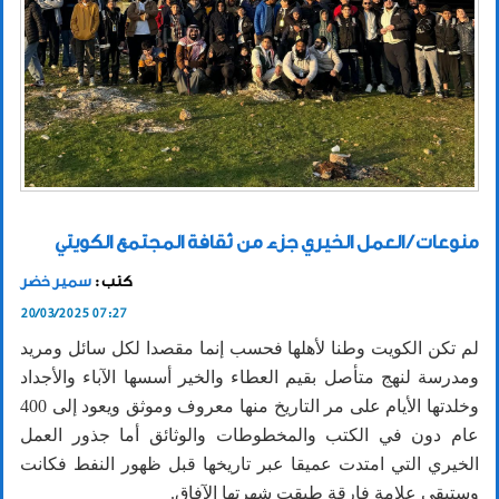
منوعات / العمل الخيري جزء من ثقافة المجتمع الكويتي
كتب :
سمير خضر
20/03/2025 07:27
لم تكن الكويت وطنا لأهلها فحسب إنما مقصدا لكل سائل ومريد
ومدرسة لنهج متأصل بقيم العطاء والخير أسسها الآباء والأجداد
وخلدتها الأيام على مر التاريخ منها معروف وموثق ويعود إلى 400
عام دون في الكتب والمخطوطات والوثائق أما جذور العمل
الخيري التي امتدت عميقا عبر تاريخها قبل ظهور النفط فكانت
وستبقى علامة فارقة طبقت شهرتها الآفاق.