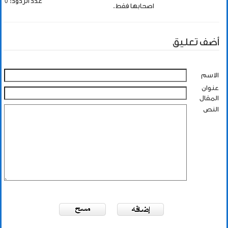
عدد الردود: 0
اصحابها فقط.
أضف تعليق
الاسم
عنوان
المقال
النص