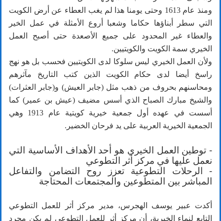
ومنذ عام 1613 وحتى يومنا هذا لم يغب العطاء عن أرض الكويت
التي سطر أبناؤها حكاما وشعبا أروع الأمثلة في عمل الخير
والعطاء غير المحدود على جميع الأصعدة حتى أصبح العمل
الخيري سمة الكويت والكويتيين.
ولأن العمل الخيري ليس سلوكا لدى الكويتيين فحسب بل هو نهج
راسخ أيضا لدى حكام الكويت الذين كتب التاريخ مآثرهم
ومحاسنهم بحروف من ذهب مثل (جابر العيش) و(جابر العثرات)
والشيخ مبارك الصباح الذي أسس مضيف (عيش بن عمير) كما
أسست في عهده أول جمعية خيرية كويتية عام 1913 وهي
الجمعية الخيرية العربية على يد فرحان الخضير.
- توطين العمل الخيري هو أحد الأهداف الأساسية التي
نعمل عليها في مركز أثر التطوعي
- الرحلات التطوعية تعزز روح التضامن والتفاعل
المباشر بين المتطوعين والمجتمعات المحتاجة
أكدت عبير يوسف الهجرس، مدير مركز أثر للعمل التطوعي
التابع لنماء الخيرية، أن مركز أثر للعمل التطوعي لم يكن مجرد