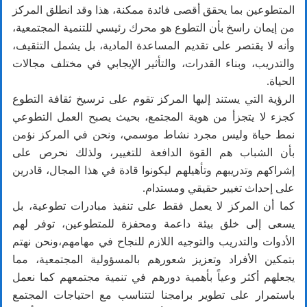
المتطوعين بما يحقق أقصى فائدة ممكنة، هذا وقد انطلق المركز
من إيمان راسخ بأن التطوع هو محرك رئيسي للتنمية المجتمعية،
وأنه لا يقتصر على تقديم المساعدة المادية، بل يشمل التثقيف،
والتدريب، وبناء القدرات، والتأثير الإيجابي في مختلف مجالات
الحياة.
الرؤية التي يستند إليها المركز تقوم على ترسيخ ثقافة التطوع
كجزء لا يتجزأ من هوية المجتمع، بحيث يصبح العمل التطوعي
نمط حياة وليس مجرد نشاط موسمي، ونحن في المركز نؤمن
بأن الشباب هم القوة الدافعة للتغيير، ولذلك نحرص على
إشراكهم وتدريبهم وتأهيلهم ليكونوا قادة في هذا المجال، قادرين
على إحداث تغيير حقيقي ومستدام.
كما أن المركز لا يعمل فقط على تنفيذ مبادرات تطوعية، بل
يسعى إلى خلق بيئة داعمة ومحفزة للمتطوعين، توفر لهم
الأدوات والتدريب والتوجيه اللازم للنجاح في مهامهم،ونحن نهتم
بتمكين الأفراد وتعزيز شعورهم بالمسؤولية المجتمعية، مما
يجعلهم أكثر وعياً بأهمية دورهم في تنمية مجتمعهم كما نعمل
باستمرار على تطوير برامجنا لتتناسب مع احتياجات المجتمع