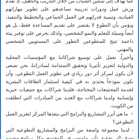
كما نهدف إلى تمكين الشباب من خلال التدريب والتأهيل، إذ نقدم
ورش عمل ودورات تدريبية تساعدهم على تطوير مهاراتهم
القيادية، وتنمية قدراتهم في العمل الجماعي والتخطيط والتنفيذ،
ونؤمن بأن التطوع لا يقتصر على تقديم المساعدة فقط، بل هو
أيضاً وسيلة للتعلم والنمو الشخصي، ولذلك نحرص على توفير بيئة
داعمة تتيح للمتطوعين التطور على المستويين الشخصي
والمهني.
وأخيراً، نعمل على توسيع شراكاتنا مع المؤسسات المحلية
والدولية لتعزيز تأثيرنا وتحقيق الاستدامة لمبادراتنا، نحن نسعى
لأن يكون لمركز أثر دور ريادي في تطوير العمل التطوعي، وأن
نكون نموذجاً يحتذى به في كيفية استثمار الطاقات البشرية
لخدمة المجتمعات المحتاجة، فلدينا شراكات مع جمعيات خيرية
وإنسانية ولدينا شراكات مع العديد من المبادرات التي انطلقت
من الكويت.
< ما هي أبرز المشاريع والبرامج التي ينفذها المركز لتعزيز العمل
التطوعي؟
- لدينا مجموعة واسعة من البرامج والمشاريع التطوعية التي
تهدف إلى تحقيق تأثير ملموس في المجتمع، وكل برنامج مصمم