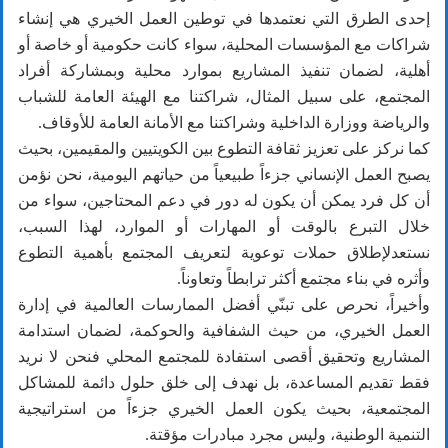
إحدى الطرق التي نعتمدها في توطين العمل الخيري هي إنشاء
شراكات مع المؤسسات المحلية، سواء كانت حكومية أو خاصة أو
أهلية، لضمان تنفيذ المشاريع بموارد محلية وبمشاركة أفراد
المجتمع، على سبيل المثال، شراكتنا مع الهيئة العامة للشباب
والرياضة ووزارة الداخلية وشراكتنا مع الأمانة العامة للأوقاف.
كما نركز على تعزيز ثقافة التطوع بين الكويتيين والمقيمين، بحيث
يصبح العمل الإنساني جزءاً طبيعياً من حياتهم اليومية، نحن نؤمن
أن كل فرد يمكن أن يكون له دور في دعم المحتاجين، سواء من
خلال التبرع بالوقت أو المهارات أو الموارد، لهذا السبب،
نستعدلإطلاق حملات توعوية لتعريف المجتمع بأهمية التطوع
وأثره في بناء مجتمع أكثر ترابطاً وتعاوناً.
وأخيراً، نحرص على تبنّي أفضل الممارسات العالمية في إدارة
العمل الخيري، من حيث الشفافية والحوكمة، لضمان استدامة
المشاريع وتحقيق أقصى استفادة للمجتمع المحلي فنحن لا نريد
فقط تقديم المساعدة، بل نهدف إلى خلق حلول دائمة للمشاكل
المجتمعية، بحيث يكون العمل الخيري جزءاً من استراتيجية
التنمية الوطنية، وليس مجرد مبادرات مؤقتة.