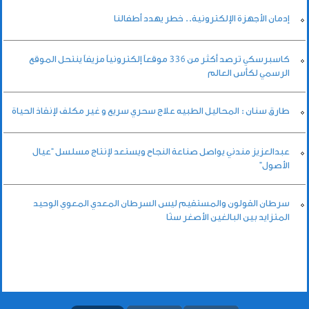
إدمان الأجهزة الإلكترونية.. خطر يهدد أطفالنا
كاسبرسكي ترصد أكثر من 336 موقعاً إلكترونياً مزيفاً ينتحل الموقع
الرسمي لكأس العالم
طارق سنان : المحاليل الطبيه علاج سحري سريع و غير مكلف لإنقاذ الحياة
عبدالعزيز مندني يواصل صناعة النجاح ويستعد لإنتاج مسلسل “عيال
الأصول”
سرطان القولون والمستقيم ليس السرطان المعدي المعوي الوحيد
المتزايد بين البالغين الأصغر سنًا