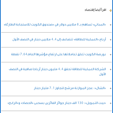
اقرأ أيضاً
إقتصاد
«المباني» تساهم بـ 8 ملايين دولار في «صندوق الكويت للاستجابة الطارئة»
أرباح «العملية للطاقة» تتضاعف إلى 4.4 ملايين دينار في النصف الأول
بورصة الكويت تغلق تعاملاتها على ارتفاع مؤشرها العام 7.64 نقطة
الشركة العملية للطاقة تحقق 4.4 مليون دينار أرباحا صافية في النصف
الأول
«الشال»: عجز الموازنة مرشح لتجاوز 7.1 مليار دينار
«بيت التمويل»: 130 الف دينار جوائز الفائزين بسحبى «الحصاد» و«الرابح»