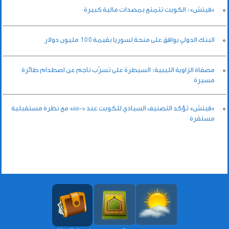
«فيتش»: الكويت تتمتع بمصدات مالية كبيرة
البنك الدولي يوافق على منحة لسوريا بقيمة 100 مليون دولار
مصفاة الزاوية الليبية: السيطرة على تسرّب ناجم عن اصطدام طائرة
مسيرة
«فيتش» تؤكد التصنيف السيادي للكويت عند «-aa» مع نظرة مستقبلية
مستقرة