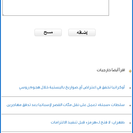
اقرأ أيضاً
خارجيات
أوكرانيا تخفق في اعتراض أي صواريخ باليستية خلال هجوم روسي
سلطات «سبتة» تعمل على نقل مئات القصر لإسبانيا بعد تدفق مهاجرين
طهران: لا فتح لـ«هرمز» قبل تنفيذ الالتزامات