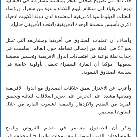
جاء ذلك في تصريح صحفي للبحر بمناسبة مشاركته في احتفالية
(يوم أفريقيا) التي ستقام اليوم الثلاثاء بدعوة من سفراء ورؤساء
البعثات الدبلوماسية الافريقية المعتمدة لدى دولة الكويت لإحياء
ذكرى تأسيس منظمة الوحدة الافريقية (الاتحاد الأفريقي حاليا).
وأضاف أن عمليات الصندوق في أفريقيا ومشاريعه التي تمثل
نحو 57 في المئة من إجمالي نشاطه حول العالم "ساهمت في
إحداث نقلة نوعية في اقتصادات الدول الافريقية وتحسين معيشة
شعوبها" مؤكدا أن القارة السمراء تحظى بأولوية خاصة في
سياسة الصندوق التنموية.
وأعرب عن الاعتزاز بعمق علاقات الصندوق مع الدول الأفريقية
ومتانتها مشددا على الحرص على تعزيز العلاقات الثنائية وتحقيق
المزيد من التقدم والازدهار والتنمية لشعوب القارة من خلال
التعاون المستمر.
وذكر أن الصندوق مستمر في تقديم القروض والمنح
والمساعدات الفنية لتمويل المشروعات والبرامج المختلفة في