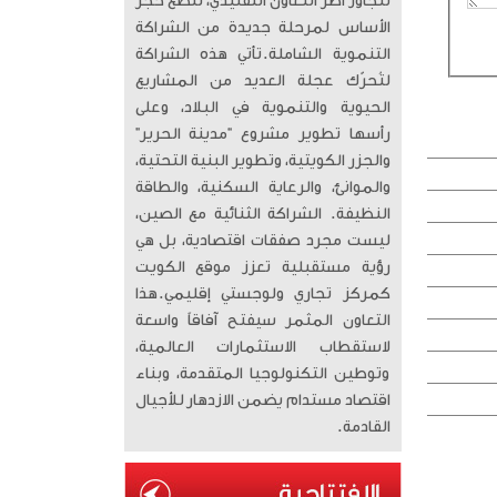
تتجاوز أطر التعاون التقليدي، لتضع حجر
الأساس لمرحلة جديدة من الشراكة
التنموية الشاملة. ​تأتي هذه الشراكة
لتُحرّك عجلة العديد من المشاريع
الحيوية والتنموية في البلاد، وعلى
رأسها تطوير مشروع “مدينة الحرير”
والجزر الكويتية، وتطوير البنية التحتية،
والموانئ، والرعاية السكنية، والطاقة
النظيفة. الشراكة الثنائية مع الصين،
ليست مجرد صفقات اقتصادية، بل هي
رؤية مستقبلية تعزز موقع الكويت
كمركز تجاري ولوجستي إقليمي. ​هذا
التعاون المثمر سيفتح آفاقاً واسعة
لاستقطاب الاستثمارات العالمية،
وتوطين التكنولوجيا المتقدمة، وبناء
اقتصاد مستدام يضمن الازدهار للأجيال
القادمة.