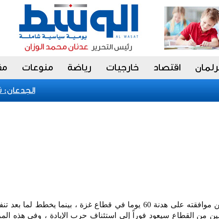
رلمان
اقتصاد
خارجيات
رياضة
منوعات
مق
الجدعان: نظام
كعادته يراوغ الكيان المحتل ، يعلن موافقته على هدنة 60 يوما في قطاع غزة ، بينما يخطط لما
مين من القطاع سيعود فوراً إلى استئناف حرب الإبادة ، وفي هذه ال