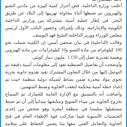
أعلنت وزارة الداخلية، فض أحراز كمية كبيرة من مادتي الشبو
والهيروين تم ضبطها أثناء محاولة تهريبها إلى البلاد عن طريق
البحر، في إطار عملية أمنية مشتركة بين وزارتي الداخلية
الكويتية والإماراتية، وذلك بإشراف وحضور النائب الأول لرئيس
مجلس الوزراء ووزير الداخلية الشيخ فهد اليوسف.
وقالت (الداخلية) في بيان صحفي أمس: إن الكمية شملت نحو
100 كيلوغرام من مادة الشبو و10 كيلوغرامات من مادة الهيروين
وبقيمة تقديرية تصل إلى 1.150 مليون دينار كويتي.
وأوضحت أن تفاصيل الضبطية تعود إلى معلومات أمنية دقيقة تم
التوصل إليها من خلال التعاون المشترك تفيد بقدوم حاوية بحرية
تحوي مواد مخدرة ضمن نشاط لشبكة دولية منظمة حيث تم
إعداد خطة أمنية محكمة لتعقب الحاوية وضبط المتهمين.
وأضافت أنه بالتنسيق مع الإدارة العامة للجمارك تم السماح
بخروج الحاوية من ميناء الشويخ ومتابعتها ميدانياً إلى أن تم ضبط
مستقبلها متلبسا في منطقة أمغرة وهو شخص من إحدى
الجنسيات الآسيوية فيما شاركت قوة الإطفاء العام في فتح
الحاوية والتعامل الفني معها بما يضمن الحفاظ على سلامة