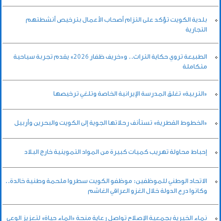
بلدية الكويت تؤكد على التزام أصحاب الأعمال بترخيص أنشطتهم
التجارية
الطبيعة تروي حكاية التراث.. و«خريف ظفار 2026» يقدم تجربة سياحية
متكاملة
«التربية» تغلق المدرسة الإيرانية الخاصة وتلغي ترخيصها
«الخطوط القطرية» تستأنف رحلاتها الجوية إلى الكويت والبحرين وأربيل
إحباط محاولة تهريب كميات كبيرة من المواد التموينية خارج البلاد
الاتحاد الوطني للموظفين: موظفو الكويت سطروا ملحمة وطنية خالدة..
وكانوا درع الدولة خلال الغزو العراقي الغاشم
نماء الخيرية بجمعية الإصلاح تواصل رعاية منحة «الماء حياة» لتعزيز الوعي