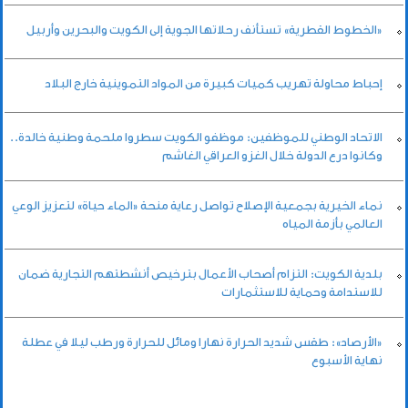
«الخطوط القطرية» تستأنف رحلاتها الجوية إلى الكويت والبحرين وأربيل
إحباط محاولة تهريب كميات كبيرة من المواد التموينية خارج البلاد
الاتحاد الوطني للموظفين: موظفو الكويت سطروا ملحمة وطنية خالدة..
وكانوا درع الدولة خلال الغزو العراقي الغاشم
نماء الخيرية بجمعية الإصلاح تواصل رعاية منحة «الماء حياة» لتعزيز الوعي
العالمي بأزمة المياه
بلدية الكويت: التزام أصحاب الأعمال بترخيص أنشطتهم التجارية ضمان
للاستدامة وحماية للاستثمارات
«الأرصاد»: طقس شديد الحرارة نهارا ومائل للحرارة ورطب ليلا في عطلة
نهاية الأسبوع