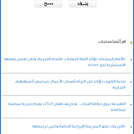
اقرأ أيضاً
محليات
«الأمم المتحدة» تؤكد الثقة الدولية بـ «النجاة الخيرية» وتقر تفعيل صفتها
الاستشارية لدى ecosoc
بلدية الكويت تؤكد على التزام أصحاب الأعمال بترخيص أنشطتهم
التجارية
الطبيعة تروي حكاية التراث.. و«خريف ظفار 2026» يقدم تجربة سياحية
متكاملة
«التربية» تغلق المدرسة الإيرانية الخاصة وتلغي ترخيصها