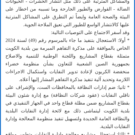
والمشاكل المترتبة على ذلك مثل انتشار الحشرات - الحيوانات
الضالة - القوارض والطيور الجارحة وما تسببه من اخطار على
البيئة والصحة العامة وايضاً تم التطرق على المشاكل المترتبة
عليها كالانتشار الواسع للطيور التي تعيق الملاحة الجوية.
وقد أسفر الاجتماع على التوصيات التالية:
* أولا: الاستعجال بتنفيذ ما جاء بالمرسوم رقم (49) لسنة 2024
الخاص بالموافقة على مذكرة التفاهم المبرمة بين بلدية الكويت
متمثلة بقطاع المشاريع واللجنة الوطنية للتنمية والاصلاح
بجمهورية الصين الشعبية للتعاون بشأن منظومة خضراء
منخفضة الكربون لإعادة تدوير النفايات واستكمال الاجراءات
اللازمة وتحديد آلية تنفيذ مذكرة التفاهم المشار إليها أعلاه.
* ثانيا: ضم إدارات النظافة بالمحافظات الست، والإشراف على
ناقلي النفايات (عقود شركات النظافة) مع إدارة شئون البيئة
بقطاع المشاريع ضمن مظلة قطاع واحد في الجهاز التنفيذي في
بلدية الكويت ليتماشى ذلك مع لائحة إدارة النفايات البلدية
والنظافة العامة الجديدة ولتسهيل تنفيذ منظومة المعالجة وإدارة
النفايات البلدية.
* ثالثا: استعجال مشاريع معالجة وإدارة النفايات وتطوير مواقع