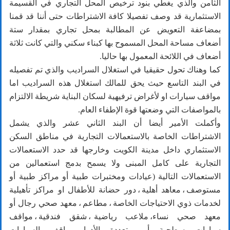
الثامن والذي يغطي بنود ترخيص المحل التجاري في القسيمة
الاستثمارية قد وصف تفصيلا كافة الاشتراطات حتى أننا قد قمنا
بمضاعفة التعويض عن المطالبة بمحل تجاري بمقدار ستة
أضعاف مساحة المحل المسموح بها كبناء سكني والتي كانت ثلاثة
أضعاف في اللائحة المعمول بها حاليا.
كما وهناك تحول حقيقيا في استغلال السراديب والذي تم تفصيله
في البند التاسع حيث يحق للمالك استغلال هذه السراديب اما
مواقف سيارات او لأغراض ترفيهية لسكان البناية شريطة الالتزام
بالمواصفات التي وضعتها قوة الإطفاء العام.
وأكملت الأمير أيضا أن البند الثاني عشر والذي يشمل
الاشتراطات الخاصة بالاستعمالات التجارية في مناطق السكن
الاستثماري داخل مدينة الكويت وخارجها قد حدد الاستعمالات
التجارية على كامل المبنى ولا يسمح بدمج استعمالين من
الاستعمالات التالية (عيادات ومختبرات طبية أو مراكز طبية أو
مستوصف ، معاهد أهلية ، دور حضانة للأطفال او مراكز تأهيلية
لخدمات ذوي الاحتياجات الخاصة ، مطاعم ، معهد صحي رجال أو
معهد صحي نساء، ملاعب رياضية ، شقق فندقية ، مواقف
سيارات سطحية أو متعددة الأدوار ، مواقف السيارات