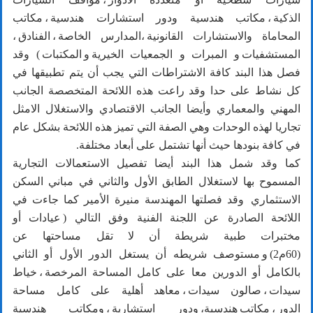
الذكية ، مكاتب هندسية ودور استشارات هندسية ، مكاتب
المحاماة والاستشارات القانونية ،المدارس الخاصة ، الفنادق ،
المستشفيات و المبرات و الجمعيات الخيرية و المكتبات ) وقد
فصل هذا البند كافة الاشتراطات التي يجب أن يتم تطبيقها في
كل نشاط على حدا وقد راعت هذه اللائحة المتخصصة الجانب
المهني والمعماري وأيضا الجانب الاقتصادي والاستغلال الامثل
تجاريا لهذه الوحدات وهي الصفة التي تميز هذه اللائحة بشكل عام
في كافة بنودها حيث أنها تشتمل على أبعاد مختلفة.
كما وقد شمل هذا البند أيضا تفصيل الاستعمالات التجارية
المسموح بها لاستغلال الطابق الأول والثاني في مباني السكن
الاستثماري وقد فصلتها المهندسة منيرة الأمير كما جاءت في
اللائحة الصادرة عن اللجنة الفنية وفق التالي ( عيادات أو
مختبرات طبية شريطة أن لا تقل مساحتها عن
(60م2) و مستوصف شريطه أن يستغل الدور الأول أو الثاني
بالكامل أو الدورين معا على كامل المساحة المرخصة ، خياط
سيدات ، صالون سيدات ، معاهد أهلية على كامل مساحة
الدور ، مكاتب هندسية، ودور استشارية ، ومكاتب هندسية