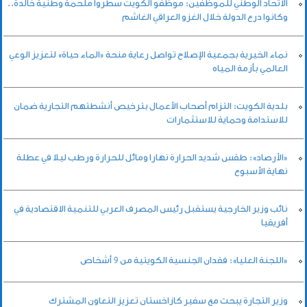
الاتحاد الوطني للموظفين: موظفو الكويت سطروا ملحمة وطنية خالدة..
وكانوا درع الدولة خلال الغزو العراقي الغاشم
نماء الخيرية بجمعية الإصلاح تواصل رعاية منحة «الماء حياة» لتعزيز الوعي
العالمي بأزمة المياه
بلدية الكويت: التزام أصحاب الأعمال بترخيص أنشطتهم التجارية ضمان
للاستدامة وحماية للاستثمارات
«الأرصاد»: طقس شديد الحرارة نهارا ومائل للحرارة ورطب ليلا في عطلة
نهاية الأسبوع
نائب وزير الخارجية يستقبل رئيس المصرف العربي للتنمية الاقتصادية في
أفريقيا
«اللجنة العليا»: فقدان الجنسية الكويتية من 9 أشخاص
وزير التجارة يبحث مع سفير كازاخستان تعزيز التعاون المشترك