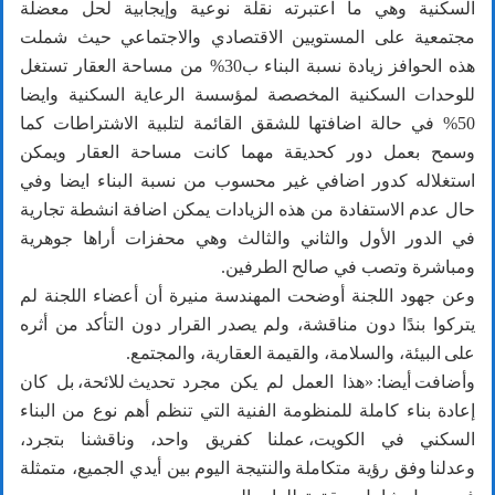
السكنية وهي ما اعتبرته نقلة نوعية وإيجابية لحل معضلة
مجتمعية على المستويين الاقتصادي والاجتماعي حيث شملت
هذه الحوافز زيادة نسبة البناء ب30% من مساحة العقار تستغل
للوحدات السكنية المخصصة لمؤسسة الرعاية السكنية وايضا
50% في حالة اضافتها للشقق القائمة لتلبية الاشتراطات كما
وسمح بعمل دور كحديقة مهما كانت مساحة العقار ويمكن
استغلاله كدور اضافي غير محسوب من نسبة البناء ايضا وفي
حال عدم الاستفادة من هذه الزيادات يمكن اضافة انشطة تجارية
في الدور الأول والثاني والثالث وهي محفزات أراها جوهرية
ومباشرة وتصب في صالح الطرفين.
وعن جهود اللجنة أوضحت المهندسة منيرة أن أعضاء اللجنة لم
يتركوا بندًا دون مناقشة، ولم يصدر القرار دون التأكد من أثره
على البيئة، والسلامة، والقيمة العقارية، والمجتمع.
وأضافت أيضا: «هذا العمل لم يكن مجرد تحديث للائحة، بل كان
إعادة بناء كاملة للمنظومة الفنية التي تنظم أهم نوع من البناء
السكني في الكويت، عملنا كفريق واحد، وناقشنا بتجرد،
وعدلنا وفق رؤية متكاملة والنتيجة اليوم بين أيدي الجميع، متمثلة