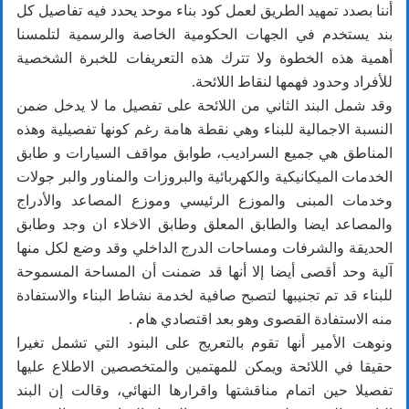
أننا بصدد تمهيد الطريق لعمل كود بناء موحد يحدد فيه تفاصيل كل
بند يستخدم في الجهات الحكومية الخاصة والرسمية لتلمسنا
أهمية هذه الخطوة ولا تترك هذه التعريفات للخبرة الشخصية
للأفراد وحدود فهمها لنقاط اللائحة.
وقد شمل البند الثاني من اللائحة على تفصيل ما لا يدخل ضمن
النسبة الاجمالية للبناء وهي نقطة هامة رغم كونها تفصيلية وهذه
المناطق هي جميع السراديب، طوابق مواقف السيارات و طابق
الخدمات الميكانيكية والكهربائية والبروزات والمناور والبر جولات
وخدمات المبنى والموزع الرئيسي وموزع المصاعد والأدراج
والمصاعد ايضا والطابق المعلق وطابق الاخلاء ان وجد وطابق
الحديقة والشرفات ومساحات الدرج الداخلي وقد وضع لكل منها
آلية وحد أقصى أيضا إلا أنها قد ضمنت أن المساحة المسموحة
للبناء قد تم تجنيبها لتصبح صافية لخدمة نشاط البناء والاستفادة
منه الاستفادة القصوى وهو بعد اقتصادي هام .
ونوهت الأمير أنها تقوم بالتعريج على البنود التي تشمل تغيرا
حقيقا في اللائحة ويمكن للمهتمين والمتخصصين الاطلاع عليها
تفصيلا حين اتمام مناقشتها واقرارها النهائي، وقالت إن البند