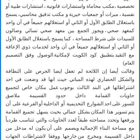
تخصصية ،مكتب محاماة واستشارات قانونية ، استشارات طبية أو
نفسية ، مبرات أو جمعيات خيرية و مكتب تدقيق محاسبي، يسمح
باستغلال الطابق الأول أو الثاني أو استغلالهم جميعاً في آن واحد
كمعهد صحي ، ويجوز الجمع بين معهد صحي نسائي وصالون
للسيدات على شرط المساحة ، كما يسمح باستغلال الطابق الأول
أو الثاني أو استغلالهم جميعاً في آن واحد لخدمات ذوي الإعاقة
مع التقيد بتطبيق كود الكويت لإمكانية الوصول وفق التصميم
العام)
وقالت أيضا إن اللائحة لم تغفل ايضا الحرص على النظافة
والشكل الحضاري لهذه المباني حيث انها قد وضعت في احد
اشتراطاتها في البند الثالث بوجوب عمل مكان خاص لتجميع
حاويات القمامة داخل حدود القسيمة ملاصق
للسور على احد الشوارع التخديمية أو الداخلية أو الفرعية على أن
يتم تسوير هذا المكان بشكل جمالي بحيث يسهل تجميع القمامة
ورفعها وتحدد مساحته طبقاً لعدد الحاويات والتي تتناسب طردياً
مع مساحة البناء الإجمالية ويصمم على أن يكون له مدخل من
داخل القسيمة ومخرج من خارجها ووفقا لاشتراطات الجهات