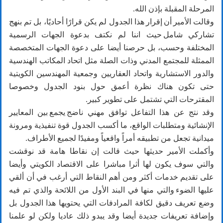
المرحلة المقبلة بإذن الله.
وقالت الأمير أن إقرار هذا الجدول لم يكن قرارًا أحاديًا، بل تم بنهج
تشاركي شامل حيث اننا لم نكتف بدعوة الجهات الرسمية
المختلفة وحسب، بل حرصنا أيضا على دعوة الجهات المتخصصة
الممثلة للمجتمع المدني وذات الصلة مثل اتحاد المكاتب الهندسية
والدور الاستشارية واتحاد العقاريين وجمعية المهندسين الكويتية
حتى تكون هناك نظرة أعمق حول بنود الجدول وخصوصا
المقترحات التي تشتمل على تطوير كبير.
وقد نتج عن هذا التفاعل توافق مهني ناضج يجمع بين المعايير
الإنشائية ومتطلبات الواقع، ما أكسب الجدول قوة تنفيذية ومرونة
ميدانية تجعل من تطبيقه أمراً واقعياً ومفيدًا لجميع الأطراف.
وأكملت الأمير حديثها حيث قالت إن نقاطا هامة قد نوقشت
والتي سوف يكون لها أثرا مباشرا على الاقتصاد الكويتي وأيضا
على تقديم خدمات أكثر ومن أهم النقاط التي أرغب في أن ألقي
عليها الضوء والتي منها في البند الأول من اللائحة والذي تم فيه
وضع تعريف دقيق لكافة المرادفات التي يحتويها هذا الجدول بل
وإضافة تعريفات جديدة أيضا وقد يبدو ذلك عاديا ولكن لو علمنا