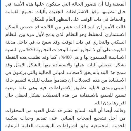
المعنية ولنا أن نتصور الحالة التي ستكون عليها هذه الأبنية في
حال تنظيمها وفق الاشتراطات الجديدة بأليات تجميع القمامة
والحفاظ في ذات الوقت على المظهر العام للمكان
قالت الأمير ان البند الثالث عشر من اللائحة قد خصص للسكن
الاستثماري المختلط وهو النظام الذي يدمج لأول مرة بين النظام
السكني والتجاري في ذات الوقت وقد سمح به في داخل مدينة
الكويت على أن لا تتجاوز نسبة الوحدات التجارية 30% من النسبة
الاساسية المسموح بها و هي 400% ، كما وقد نظمت هذه النقطة
بشكل تفصيلي آليات عملها والاستفادة منها بالشكل الامثل وقد
سمح هذا البند بأنه يحق لأصحاب المباني الحالية والتي يرغبون في
الاستفادة من هذه التعديلات أن يتقدموا بطلب للبلدية لتقييم حالة
المبنى ومدى قابلية تطبيق الاشتراطات فيه وهي نقلة نوعية
تسمح للجميع بالاستفادة من هذه التعديلات بشكل لحظي حال
اقرارها بإذن الله.
وقالت أيضا أن البند السابع عشر قد شمل العديد من المحفزات
من أجل تشجيع أصحاب المباني على تقديم وحدات سكنية
للخدمة المجتمعية وفق اشتراطات المؤسسة العامة للرعاية