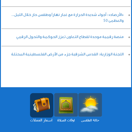
«الأرصاد»: أجواء شديدة الحرارة مع غبار نهاراً وطقس حار خلال الليل..
والعظمى 50
منصة رقمية موحدة لقطاع التعاون تعزز الحوكمة والتحول الرقمي
اللجنة الوزارية: القدس الشرقية جزء من الأرض الفلسطينية المحتلة