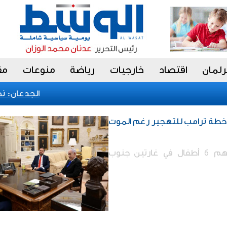
رلمان
اقتصاد
خارجيات
رياضة
منوعات
مق
الجدعان: نظام
خطة ترامب للتهجير رغم الموت
استشهاد 20 فلسطينياً بينهم 6 أطفال في غارتين جنوب