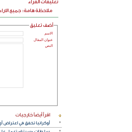
تعليقات القراء
ملاحظة هامة: جميع الارا
أضف تعليق
الاسم
عنوان المقال
النص
اقرأ أيضاً
خارجيات
أوكرانيا تخفق في اعتراض 
سلطات «سبتة» تعمل على ن