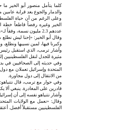
والدمار والجوع بعد قرابة عامين 
وعلى الرغم من أن حياة الفلسطين
الخير وغيره رفضاً قاطعاً خطة ا
عددهم 2.3 مليون نسمة، وفقاً لـ«رويترز».
وقال أبو الخير: «إحنا ليش نطلع م
وكبرنا فيها، لمين نسيبها ونطلع، و
وأشار ترمب، الذي استقبل رئيس ال
مثيرة للجدل لنقل الفلسطينيين إل
وفي حديثه إلى الصحافيين في بداية
المتحدة وإسرائيل تعملان مع دول
من الانتقال إلى دول مجاورة.
وفي حوار مع ترمب، قال نتنياهو: «إ
قادرين على المغادرة. ينبغي ألا يك
وأشار نتنياهو نفسه إلى أن إسرائ
وقال: «نعمل مع الولايات المتح
الفلسطينيين مستقبلاً أفضل. أعتقد