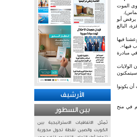
يرى الرجل الفلسطيني البالغ من العمر 45 عاماً سوى الموت
حماس).
 يرفض أبو
ة، البالغ
عشنا فيها
ب فيها».
في مبادرة
 الولايات
 سيتمكنون
 أن يكونوا
الأرشيف
هم في منح
بين السطور
تُمثّل الاتفاقيات الاستراتيجية بين
الكويت والصين نقطة تحول محورية