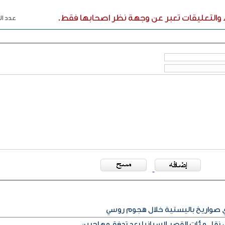
ء والتعليقات تعبر عن وجهة نظر اصحابها فقط.
عدد الر
أي صواريخ باليستية خلال هجوم روسي
قل مئات القصر لإسبانيا بعد تدفق مهاجرين