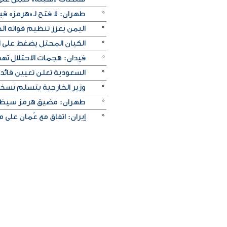
طهران: لا فتح لـ«هرمز» قبل
اليمن يعزز تنظيم قواته الج
الكيان المحتل يضغط على ا
فيدان: هجمات الاحتلال ته
السعودية تعلن تعيين قائد 
وزير الخارجية يتسلم نسخة 
طهران: مضيق هرمز سيظل م
إيران: اتفاق مع عُمان على