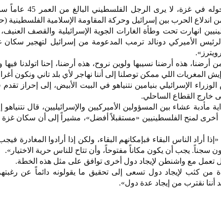
كلما يتأمل منصور أبو الخير ما حوله في غزة، لا 
من اندلاع الحرب بين إسرائيل وحركة المقاومة الإسلامية الفلسطينية (
يين انهارت تحت وطأة الغارات الجوية الإسرائيلية والقصف العنيف،
لرئيس الأميركي دونالد ترمب المدعومة من إسرائيل لتهجير سكان غز
ن أرضنا، هذه أرضنا نسيبها ولوين نروح، هذه أرضنا، إحنا اتولدنا فيها و
إيش المغريات اللي ممكن توصلنا إلى أننا نهاجر لأي بلد تاني ونكون أغرا
وزراء الإسرائيلي بنيامين نتنياهو في البيت الأبيض، إلى إحراز تقدم 
ى خارج القطاع الساحلي.
 مأدبة عشاء بين المسؤولين الأميركيين والإسرائيليين، قال نتنياهو إن
 أخرى لمنح الفلسطينيين «مستقبلاً أفضل»، مشيراً إلى أن سكان غزة
ذا أراد الناس البقاء فبإمكانهم البقاء، ولكن إذا أرادوا المغادرة فيجب
ون سجناً. يجب أن يكون مكاناً مفتوحاً، وأن تتاح للناس حرية الاختيار».
يل تعمل مع واشنطن لإيجاد دول أخرى توافق على مثل هذه الخطة.
دة من كثب لإيجاد دول تسعى إلى تحقيق ما يقولونه دائماً عن رغبت
 أننا نقترب من إيجاد عدة دول».