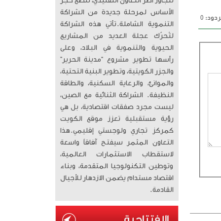
تتجاوز أطر التعاون التقليدي، لتضع حجر
الأساس لمرحلة جديدة من الشراكة
دود: 0
التنموية الشاملة. ​تأتي هذه الشراكة
لتُحرّك عجلة العديد من المشاريع
الحيوية والتنموية في البلاد، وعلى
رأسها تطوير مشروع “مدينة الحرير”
والجزر الكويتية، وتطوير البنية التحتية،
والموانئ، والرعاية السكنية، والطاقة
النظيفة. الشراكة الثنائية مع الصين،
ليست مجرد صفقات اقتصادية، بل هي
رؤية مستقبلية تعزز موقع الكويت
كمركز تجاري ولوجستي إقليمي. ​هذا
التعاون المثمر سيفتح آفاقاً واسعة
لاستقطاب الاستثمارات العالمية،
وتوطين التكنولوجيا المتقدمة، وبناء
اقتصاد مستدام يضمن الازدهار للأجيال
القادمة.