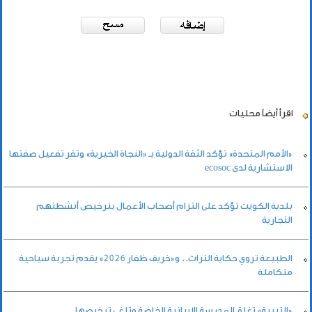
اقرأ أيضاً
محليات
«الأمم المتحدة» تؤكد الثقة الدولية بـ «النجاة الخيرية» وتقر تفعيل صفتها
الاستشارية لدى ecosoc
بلدية الكويت تؤكد على التزام أصحاب الأعمال بترخيص أنشطتهم
التجارية
الطبيعة تروي حكاية التراث.. و«خريف ظفار 2026» يقدم تجربة سياحية
متكاملة
«التربية» تغلق المدرسة الإيرانية الخاصة وتلغي ترخيصها