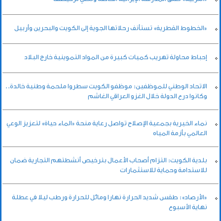
«الخطوط القطرية» تستأنف رحلاتها الجوية إلى الكويت والبحرين وأربيل
إحباط محاولة تهريب كميات كبيرة من المواد التموينية خارج البلاد
الاتحاد الوطني للموظفين: موظفو الكويت سطروا ملحمة وطنية خالدة..
وكانوا درع الدولة خلال الغزو العراقي الغاشم
نماء الخيرية بجمعية الإصلاح تواصل رعاية منحة «الماء حياة» لتعزيز الوعي
العالمي بأزمة المياه
بلدية الكويت: التزام أصحاب الأعمال بترخيص أنشطتهم التجارية ضمان
للاستدامة وحماية للاستثمارات
«الأرصاد»: طقس شديد الحرارة نهارا ومائل للحرارة ورطب ليلا في عطلة
نهاية الأسبوع