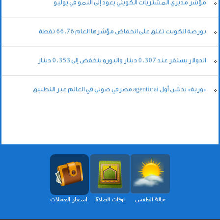
مؤشر مديري المشتريات الكويتي يعود إلى النمو في يوليو
بورصة الكويت تغلق على انخفاض مؤشرها العام 66.76 نقطة
الدولار يستقر عند 0.307 دينار واليورو ينخفض إلى 0.353 دينار
«وربة» يدشن أول agentic ai مصرفي صوتي في العالم عبر التطبيق