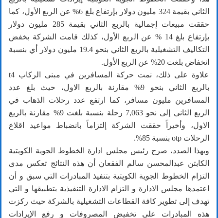
الثاني بقيمة 324 مليون دولار بإرتفاع بلغ 6% عن الربع الأول، كما
حققت مبيعات إجمالية بالربع الثاني بقيمة 285 مليون دولار
بإرتفاع بلغ 14 % عن الربع الأول، كذلك قامت الشركة بخفض
التكاليف التشغيلية بالربع الثاني بنحو 19.4 مليون دولار أي بنسبة
انخفاض بلغت 20% عن الربع الأول.
علاوة على ذلك، نمت حركة المسافرين في مبنى الركاب t4
بالربع الثاني بنحو 9% مقارنة بالربع الاول، حيث بلغ عدد
المسافرين مليون مسافر، كما ارتفع عدد رحلات الذهاب في
الربع الثاني إلى نحو 7,063 رحلة بنسبة بلغت 9% مقارنة بالربع
الاول، وأخيراً حققت الشركة إلتزاماً بانضباط مواعيد اقلاع
الرحلات otp بنسبة 85%.
وبهذا الصدد، صرح رئيس مجلس ادارة الخطوط الجوية الكويتية
الكابتن عبدالمحسن سالم الفقعان أن هذه النتائج تعكس مدى
التزام الخطوط الجوية الكويتية بتنفيذ المبادرات التي سبق و أن
اعتمدها مجلس الادارة و التزام الادارة التنفيذية بتطبيقها و التي
تهدف إلى تطوير كافة القطاعات التشغيلية بالشركة حيث ركزت
هذه المبادرات على تخفيض المصروفات و رفع الإيرادات