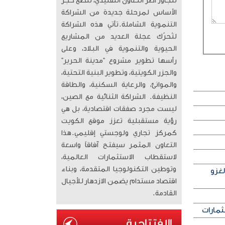
تتجاوز أطر التعاون التقليدي، لتضع حجر
الأساس لمرحلة جديدة من الشراكة
التنموية الشاملة. ​تأتي هذه الشراكة
لتُحرّك عجلة العديد من المشاريع
الحيوية والتنموية في البلاد، وعلى
رأسها تطوير مشروع “مدينة الحرير”
والجزر الكويتية، وتطوير البنية التحتية،
والموانئ، والرعاية السكنية، والطاقة
النظيفة. الشراكة الثنائية مع الصين،
ليست مجرد صفقات اقتصادية، بل هي
رؤية مستقبلية تعزز موقع الكويت
كمركز تجاري ولوجستي إقليمي. ​هذا
التعاون المثمر سيفتح آفاقاً واسعة
لاستقطاب الاستثمارات العالمية،
وتوطين التكنولوجيا المتقدمة، وبناء
لغزو
اقتصاد مستدام يضمن الازدهار للأجيال
القادمة.
ثمارات