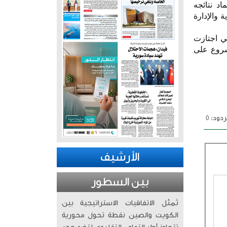
د نتائجه
 والإدارة
تي اجتازت
ية المشروع على
دود: 0
الأرشيف
بين السطور
تُمثّل الاتفاقيات الاستراتيجية بين
الكويت والصين نقطة تحول محورية