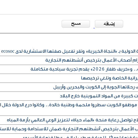
لدولية بـ «النجاة الخيرية» وتقر تفعيل صفتها الاستشارية لدى ecosoc
تزام أصحاب الأعمال بترخيص أنشطتهم التجارية
» يقدم تجربة سياحية متكاملة
يرانية الخاصة وتلغي ترخيصها
حلاتها الجوية إلى الكويت والبحرين وأربيل
كبيرة من المواد التموينية خارج البلاد
 موظفو الكويت سطروا ملحمة وطنية خالدة.. وكانوا درع الدولة خلال ا
ح تواصل رعاية منحة «الماء حياة» لتعزيز الوعي العالمي بأزمة المياه
اب الأعمال بترخيص أنشطتهم التجارية ضمان للاستدامة وحماية للاست
رة نهارا ومائل للحرارة ورطب ليلا في عطلة نهاية الأسبوع