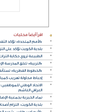
اقرأ أيضاً
محليات
«الأمم المتحدة» تؤكد الثقة ا
بلدية الكويت تؤكد على ال
الطبيعة تروي حكاية التراث.. و«خريف ظفار 2026
«التربية» تغلق المدرسة الإ
«الخطوط القطرية» تستأنف ر
إحباط محاولة تهريب كميات 
الاتحاد الوطني للموظفين:
العراقي الغاشم
نماء الخيرية بجمعية الإصلا
بلدية الكويت: التزام أصح
«الأرصاد»: طقس شديد الحرا