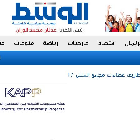
رلمان
اقتصاد
خارجيات
رياضة
منوعات
مق
الج
محليات / «الشراكة»: فض مظاريف عطاءات مجمع المثنى 17