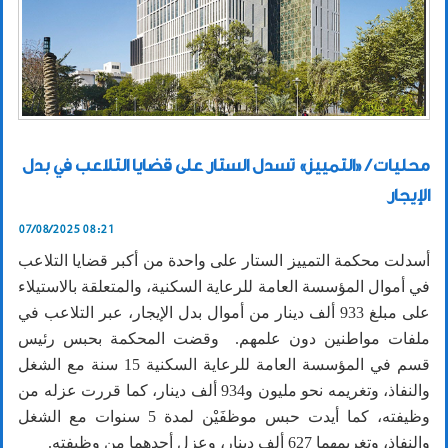
محليات / «التمييز» تسدل الستار على قضايا التلاعب في بدل
الإيجار
07/08/2025 08:21
أسدلت محكمة التمييز الستار على واحدة من أكبر قضايا التلاعب
في أموال المؤسسة العامة للرعاية السكنية، والمتعلقة بالاستيلاء
على مبلغ 933 ألف دينار من أموال بدل الإيجار، عبر التلاعب في
ملفات مواطنين دون علمهم. وقضت المحكمة بحبس رئيس
قسم في المؤسسة العامة للرعاية السكنية 15 سنة مع الشغل
والنفاذ، وتغريمه نحو مليون و934 ألف دينار، كما قررت عزله من
وظيفته، كما أيدت حبس موظفَيْن لمدة 5 سنوات مع الشغل
والنفاذ، وتغريمهما 627 ألف دينار، وعزل أحدهما من وظيفته.