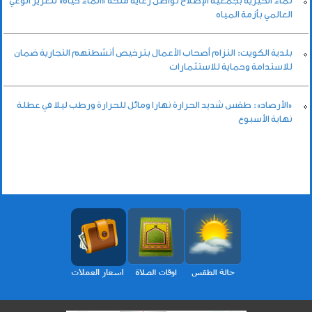
نماء الخيرية بجمعية الإصلاح تواصل رعاية منحة «الماء حياة» لتعزيز الوعي
العالمي بأزمة المياه
بلدية الكويت: التزام أصحاب الأعمال بترخيص أنشطتهم التجارية ضمان
للاستدامة وحماية للاستثمارات
«الأرصاد»: طقس شديد الحرارة نهارا ومائل للحرارة ورطب ليلا في عطلة
نهاية الأسبوع