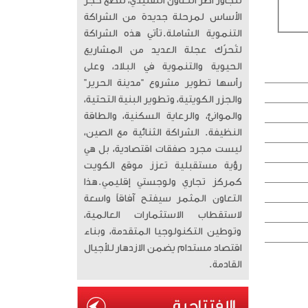
تتجاوز أطر التعاون التقليدي، لتضع حجر
الأساس لمرحلة جديدة من الشراكة
التنموية الشاملة. ​تأتي هذه الشراكة
لتُحرّك عجلة العديد من المشاريع
الحيوية والتنموية في البلاد، وعلى
رأسها تطوير مشروع “مدينة الحرير”
والجزر الكويتية، وتطوير البنية التحتية،
والموانئ، والرعاية السكنية، والطاقة
النظيفة. الشراكة الثنائية مع الصين،
ليست مجرد صفقات اقتصادية، بل هي
رؤية مستقبلية تعزز موقع الكويت
كمركز تجاري ولوجستي إقليمي. ​هذا
التعاون المثمر سيفتح آفاقاً واسعة
لاستقطاب الاستثمارات العالمية،
وتوطين التكنولوجيا المتقدمة، وبناء
اقتصاد مستدام يضمن الازدهار للأجيال
القادمة.