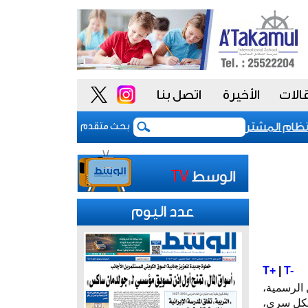
الات
الأخيرة
اتصل بنا
م المشتريات يمنح الحكومة السعودية أدوات أكثر مرونة
بحث متقدم
عدد اليوم
T+
|
T-
يام العطل الرسمية،
بشكل سري،