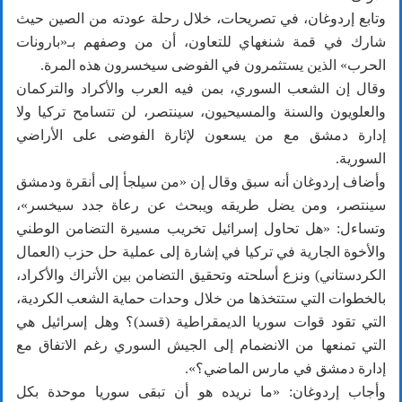
وتابع إردوغان، في تصريحات، خلال رحلة عودته من الصين حيث
شارك في قمة شنغهاي للتعاون، أن من وصفهم بـ«بارونات
الحرب» الذين يستثمرون في الفوضى سيخسرون هذه المرة.
وقال إن الشعب السوري، بمن فيه العرب والأكراد والتركمان
والعلويون والسنة والمسيحيون، سينتصر، لن تتسامح تركيا ولا
إدارة دمشق مع من يسعون لإثارة الفوضى على الأراضي
السورية.
وأضاف إردوغان أنه سبق وقال إن «من سيلجأ إلى أنقرة ودمشق
سينتصر، ومن يضل طريقه ويبحث عن رعاة جدد سيخسر»،
وتساءل: «هل تحاول إسرائيل تخريب مسيرة التضامن الوطني
والأخوة الجارية في تركيا في إشارة إلى عملية حل حزب (العمال
الكردستاني) ونزع أسلحته وتحقيق التضامن بين الأتراك والأكراد،
بالخطوات التي ستتخذها من خلال وحدات حماية الشعب الكردية،
التي تقود قوات سوريا الديمقراطية (قسد)؟ وهل إسرائيل هي
التي تمنعها من الانضمام إلى الجيش السوري رغم الاتفاق مع
إدارة دمشق في مارس الماضي؟».
وأجاب إردوغان: «ما نريده هو أن تبقى سوريا موحدة بكل