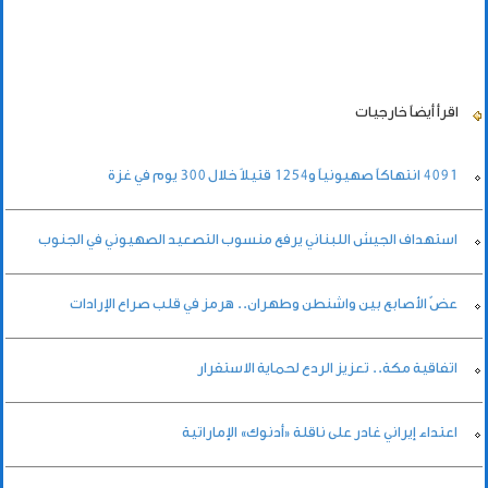
اقرأ أيضاً
خارجيات
4091 انتهاكاً صهيونياً و1254 قتيلاً خلال 300 يوم في غزة
استهداف الجيش اللبناني يرفع منسوب التصعيد الصهيوني في الجنوب
عضّ الأصابع بين واشنطن وطهران.. هرمز في قلب صراع الإرادات
اتفاقية مكة.. تعزيز الردع لحماية الاستقرار
اعتداء إيراني غادر على ناقلة «أدنوك» الإماراتية