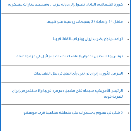
كوريا الشمالية: اليابان تتحول إلى دولة حرب.. وسنتخذ خيارات عسكرية
مقتل 14 وإصابة ‌27 بهجمات روسية على كييف
ترامب يلوّح بضرب إيران ويترقب اتفاقاً قريباً
تونس وفلسطين تدعوان لإنهاء اعتداءات إسرائيل في غزة والضفة
الحرس الثوري: إيران لن تبرم أي اتفاق في ظل التهديدات
الرئيس الأمريكي: سيعاد فتح مضيق «هرمز» قريبا وإلا ستتعرض إيران
لضربة قوية
5 قتلى في هجوم بمسيّرات على منطقة صناعية قرب موسكو