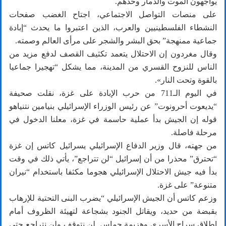
يواجهون الموت والدمار وحدهم.
على منصات التواصل الاجتماعي، اجتاح الغضب صفحات
النشطاء الفلسطينيين والعرب، الذين اعتبروا ما يحدث “إبادة
جماعية ممنهجة” بحق البشر والشجر على مرأى العالم وصمته.
وقال مغردون إن الاحتلال يتعمد تكثيف القصف لدفع مزيد من
الناس للنزوح القسري من المدينة، مما يشكل “تهجيرا جماعيا
بالقوة وتحت النار».
في اليوم الـ711 من حرب الإبادة على غزة، نقلت صحيفة
“يديعوت أحرونوت” عن رئيس الوزراء الإسرائيلي بنيامين نتنياهو
قوله إن الجيش بدأ عملية حاسمة في غزة، معلنا الدخول في
مرحلة فاصلة.
من جهته، قال وزير الدفاع الإسرائيلي يسرائيل كاتس إن غزة
“تحترق” محذرا من أن إسرائيل “لن تتراجع”، يأتي ذلك في وقت
بدأ فيه جيش الاحتلال الإسرائيلي هجوما مكثفا باستخدام “نيران
متنوعة” على غزة.
وزعم كاتس أن الجيش الإسرائيلي “يضرب البنى التحتية للإرهاب
بقبضة من حديد، ويقاتل الجنود بشجاعة لتهيئة الظروف أمام
إطلاق سراح الأسرى وهزيمة حماس. لن نتوقف ولن نتراجع حتى