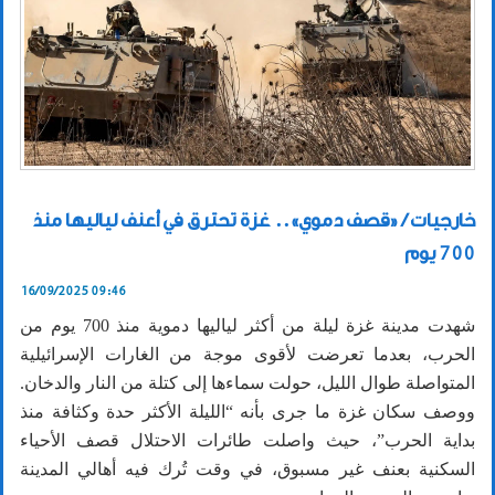
خارجيات / «قصف دموي».. غزة تحترق في أعنف لياليها منذ
700 يوم
16/09/2025 09:46
شهدت مدينة غزة ليلة من أكثر لياليها دموية منذ 700 يوم من
الحرب، بعدما تعرضت لأقوى موجة من الغارات الإسرائيلية
المتواصلة طوال الليل، حولت سماءها إلى كتلة من النار والدخان.
ووصف سكان غزة ما جرى بأنه “الليلة الأكثر حدة وكثافة منذ
بداية الحرب”، حيث واصلت طائرات الاحتلال قصف الأحياء
السكنية بعنف غير مسبوق، في وقت تُرك فيه أهالي المدينة