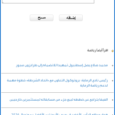
اقرأ أيضاً
رياضة
محمد صلاح يصل إسطنبول تمهيدا للانضمام إلى طرابزون سبور
رئيس نادي الرماية: بروتوكول التعاون مع «اتحاد الشرطة» خطوة مهمة
لدعم رياضة الرماية
الفيفا يتراجع عن خططه لبيع جزء من مسابقاته لمستثمرين خارجيين
هدف مدافع الرأس الأخضر في مرمى الأرجنتين الأفضل بمونديال 2026