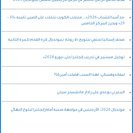
«يد آسيا للشباب 2026».. منتخب الكويت يتغلب على الصين تايبيه «30-
29» ويحرز المركز الخامس
صحف إسبانيا تحتفي بتتويج «لا روخا» بمونديال كرة القدم للمرة الثانية
توخيل مستمر في تدريب إنجلترا حتى «يورو 2028»
ليفاندوفسكي: لهذا السبب فضلت أميركا؟
المغربي بوعدي على رادار مانشستر سيتي
مونديال 2026: الأرجنتين في مواجهة صعبة أمام إنجلترا لبلوغ النهائي