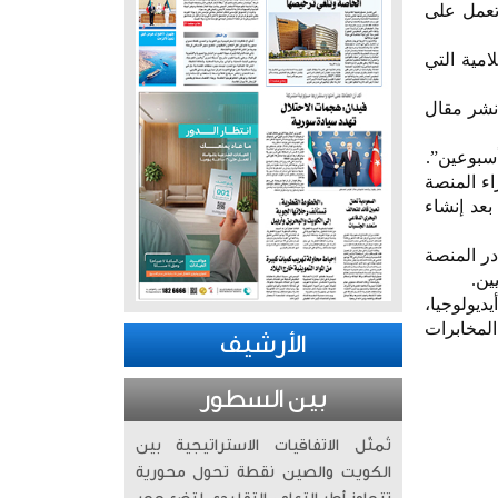
 تعمل على
امية التي
نشر مقال
يسميها “ويكيبيديا المستيقظة” ليست جديدة، حيث عرض في 2023 شراء المنصة
بعد إنشاء
در المنصة
يولوجيا،
المخابرات
الأرشيف
بين السطور
تُمثّل الاتفاقيات الاستراتيجية بين
الكويت والصين نقطة تحول محورية