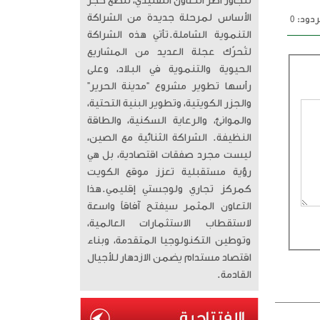
تتجاوز أطر التعاون التقليدي، لتضع حجر
الأساس لمرحلة جديدة من الشراكة
دود: 0
التنموية الشاملة. ​تأتي هذه الشراكة
لتُحرّك عجلة العديد من المشاريع
الحيوية والتنموية في البلاد، وعلى
رأسها تطوير مشروع “مدينة الحرير”
والجزر الكويتية، وتطوير البنية التحتية،
والموانئ، والرعاية السكنية، والطاقة
النظيفة. الشراكة الثنائية مع الصين،
ليست مجرد صفقات اقتصادية، بل هي
رؤية مستقبلية تعزز موقع الكويت
كمركز تجاري ولوجستي إقليمي. ​هذا
التعاون المثمر سيفتح آفاقاً واسعة
لاستقطاب الاستثمارات العالمية،
وتوطين التكنولوجيا المتقدمة، وبناء
اقتصاد مستدام يضمن الازدهار للأجيال
القادمة.