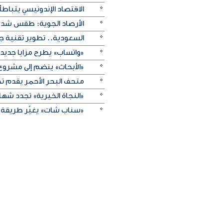
الاقتصاد الإندونيسي يتباطأ 
الأرصاد الجوية: طقس شديد 
السعودية.. تطوير تقنية ج
«واتساب» يطرح مزايا جديد
«الأبحاث» ينضم إلى مشروع 
متحف البحر الأحمر يقدم تج
«النجاة الخيرية» تجدد شهادة
«سناب شات» يغيّر طريقة 