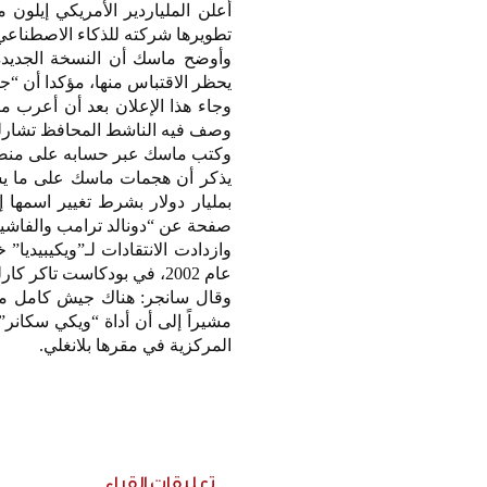
أعلن الملياردير الأمريكي إيلون
تطويرها شركته للذكاء الاصطناعي xai، ستصدر خلال أسبوع
وأوضح ماسك أن النسخة الجديدة 
يحظر الاقتباس منها، مؤكدا أن “جر
وجاء هذا الإعلان بعد أن أعرب 
وصف فيه الناشط المحافظ تشارلي
وكتب ماسك عبر حسابه على منصة إكس: ست
بمليار دولار بشرط تغيير اسمها إ
صفحة عن “دونالد ترامب والفاشية
وازدادت الانتقادات لـ”ويكيبيديا
عام 2002، في بودكاست تاكر كارلسون حيث اتهم الموسوعة بحملة رقابة تستهدف المحافظين والليبرتاريين.
وقال سانجر: هناك جيش كامل من 
مشيراً إلى أن أداة “ويكي سكانر”
المركزية في مقرها بلانغلي.
تعليقات القراء