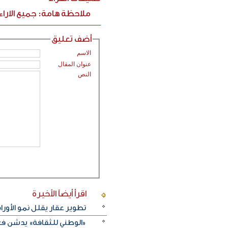
ملاحظة هامة: جميع الارا
أضف تعليق
الاسم
عنوان المقال
النص
اقرأ أيضاً
الأخيرة
تطوير عقار يقلل نمو الأورام
«الوطني للثقافة» يدشن فعا