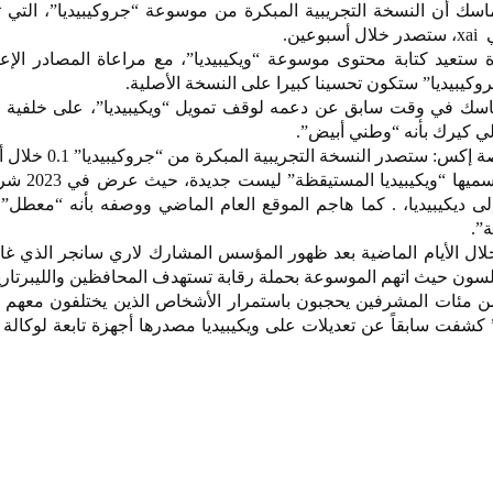
 ماسك أن النسخة التجريبية المبكرة من موسوعة “جروكيبيديا”، التي
ين.
ستعيد كتابة محتوى موسوعة “ويكيبيديا”، مع مراعاة المصادر الإعل
وكيبيديا” ستكون تحسينا كبيرا على النسخة الأصلية.
ماسك في وقت سابق عن دعمه لوقف تمويل “ويكيبيديا”، على خلفية 
 كيرك بأنه “وطني أبيض”.
صدر النسخة التجريبية المبكرة من “جروكيبيديا” 0.1 خلال أسبوعين”.
يذكر أن هجمات ماسك على ما 
لى ديكيبيديا، . كما هاجم الموقع العام الماضي ووصفه بأنه “معطل” 
”.
” خلال الأيام الماضية بعد ظهور المؤسس المشارك لاري سانجر الذي غا
مئات المشرفين يحجبون باستمرار الأشخاص الذين يختلفون معهم أيد
 كشفت سابقاً عن تعديلات على ويكيبيديا مصدرها أجهزة تابعة لوكالة 