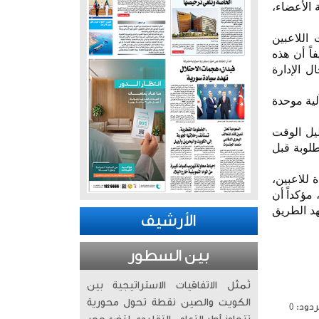
 الأعضاء،
 اللاعبين
اً أن هذه
 الإدارة
لية موحدة
ليل الوقت
طلوبة قبل
 للاعبين،
مؤكداً أن
د الطريق
الأرشيف
بين السطور
تُمثّل الاتفاقيات الاستراتيجية بين
الكويت والصين نقطة تحول محورية
دود: 0