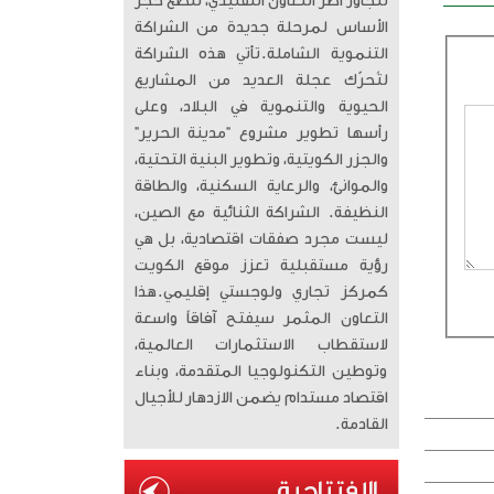
تتجاوز أطر التعاون التقليدي، لتضع حجر
الأساس لمرحلة جديدة من الشراكة
التنموية الشاملة. ​تأتي هذه الشراكة
لتُحرّك عجلة العديد من المشاريع
الحيوية والتنموية في البلاد، وعلى
رأسها تطوير مشروع “مدينة الحرير”
والجزر الكويتية، وتطوير البنية التحتية،
والموانئ، والرعاية السكنية، والطاقة
النظيفة. الشراكة الثنائية مع الصين،
ليست مجرد صفقات اقتصادية، بل هي
رؤية مستقبلية تعزز موقع الكويت
كمركز تجاري ولوجستي إقليمي. ​هذا
التعاون المثمر سيفتح آفاقاً واسعة
لاستقطاب الاستثمارات العالمية،
وتوطين التكنولوجيا المتقدمة، وبناء
اقتصاد مستدام يضمن الازدهار للأجيال
القادمة.