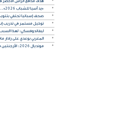
هدف مدافع الرأس الأخضر في م
«يد آسيا للشباب 2026».. منتخب الكويت يتغلب على الصين تايبيه «30-29» ويحرز المركز الخامس
صحف إسبانيا تحتفي بتتويج «
توخيل مستمر في تدريب إنجلترا
ليفاندوفسكي: لهذا السبب
المغربي بوعدي على رادار 
مونديال 2026: الأرجنتين في مواجهة صعبة أمام إنجلترا لبلوغ النهائي