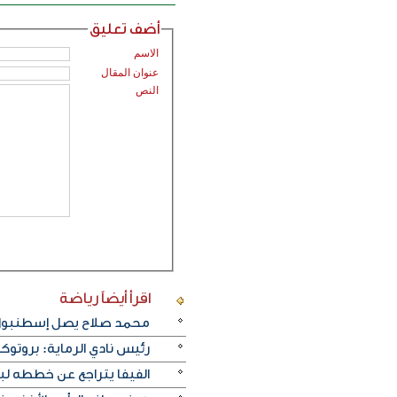
أضف تعليق
الاسم
عنوان المقال
النص
اقرأ أيضاً
رياضة
محمد صلاح يصل إسطنبول ت
رئيس نادي الرماية: بروتو
الفيفا يتراجع عن خططه ل