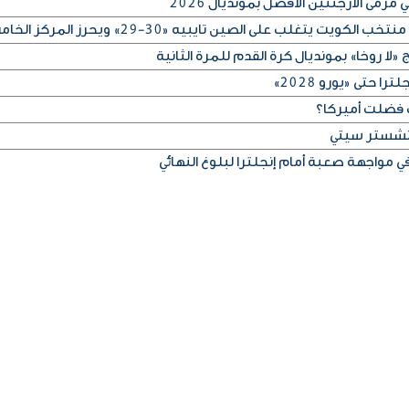
رمى الأرجنتين الأفضل بمونديال 2026
لا روخا» بمونديال كرة القدم للمرة الثانية
 حتى «يورو 2028»
 فضلت أميركا؟
مانشستر سيتي