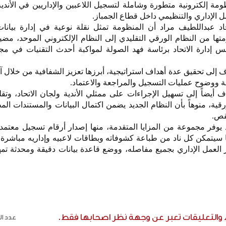
ظومة إلكترونية متطورة وشاملة لتسجيل اللاعبين والإداريين في الأندية
ل الإداري والتنظيمي داخل قطاع الجمباز.
اد عبداللطيف مراد أن المنظومة تمثل نقلة نوعية في إدارة بيانات
متها من النظام الورقي التقليدي إلى النظام الإلكتروني الموحد، مضيف
ارة الاتحاد برئاسة فهد الصولة لمواكبة أحدث التقنيات في مجال
ف إلى تحقيق عدة أهداف استراتيجية، أبرزها تعزيز الشفافية من خلال آ
ة ووضوح عمليات التسجيل والمراجعة والاعتماد.
ف أيضاً إلى تسهيل الإجراءات على ممثلي الأندية ولجان الاتحاد، وتق
رقية، منوهاً بأن النظام الجديد يضمن اكتمال البيانات والمستندات الم
نقص.
 يوفر مجموعة من المزايا المتقدمة، منها إصدار أرقام تسجيل معتمدة
كما سيتمكن كل ناد من طباعة كشوفاته وبطاقات لاعبيه وإداريه مباشرة، 
لعمل الإداري بجميع مفاصله، ووضع قاعدة بيانات دقيقة ومحدثة تمه
ء والتعليقات تعبر عن وجهة نظر اصحابها فقط.
عدد الر