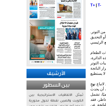
T+
|
T-
ن التوتر.
و التحديق
ع الرئيسي
ات الطعام
ه الدائرة،
ات التوتر
ر الناتجة
الأرشيف
لا يستطيع
اتباع نهجٍ
بين السطور
، أن يحدث
يًا، تشمل
تُمثّل الاتفاقيات الاستراتيجية بين
خاطر، فقد
الكويت والصين نقطة تحول محورية
لناتجة عن