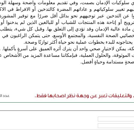
ذي سلوكيات الإدمان بصمت، وفي تقديم معلومات واضحة وسهلة ال
م تغيير سلوكياتهم و عاداتهم المضرة كالتدخين أو الافراط في الا
وا عن التدخين عبر توجيههم نحو بدائل أقل ضررًا مع توفير المشورة 
يج أو إتاحة هذه المنتجات للشباب أو للبالغين الذين لم يدخنوا أو
ين مادة عالية الإدمان وقد تؤدي إلى التعلق بها. وقبل كل شيء، يتطلب 
، وأخصائيي الصحة النفسية، والمجتمع الأوسع، حتى يتمكن الراغبون في ا
تاجونه للبدء بخطوات عملية نحو حياة أكثر توازنًا وصحة.
، يمكن لاختيارٍ صحي واحد أن يترك أثره العميق على أسرةٍ بأكملها. وإذ
 الموثوقة، والحلول العملية، فبإمكاننا مساعدة المزيد من الأشخاص ع
 صحةٍ مستدامة وحياةٍ أفضل.
ء والتعليقات تعبر عن وجهة نظر اصحابها فقط.
عدد الر