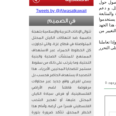
وصول حول
كل. و دعم
Tweets by @Alwasatkuwait
والمتابعة
 يستخدموا
في الصميم
هذا الجهد
لتغيير من
تتوالى الإدانات العربية والإسلامية بلهجة
حاسمة ضد انتهاكات الكيان المحتل
ا تعاملنا
المتواصلة في قطاع غزة، والتي تجاوزت
لى التحرر
كل الخطوط الحمراء عبر الاستهداف
الممنهج للمنشآت الصحية والبنية
التحتية، وما يترتب على ذلك من سقوط
مستمر للضحايا المدنيين الأبرياء. ​ هذا
التصعيد لا يستهدف الحاضر فحسب، بل
يسعى لفرض واقع جديد عبر محاولات
دود: 0
مرفوضة قاطعاً لضم الأراضي
الفلسطينية، أو فرض سيادة الكيان
المحتل عليها، أو تهجير الشعب
الفلسطيني قسراً من أرضه. ​وأمام هذا
الخطر المحدق، تتأكد ضرورة بلورة