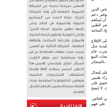
تتجاوز أطر التعاون التقليدي، لتضع حجر
الأساس لمرحلة جديدة من الشراكة
القلب (esc) لعام 2025 إلى أن الأشخاص الذين
التنموية الشاملة. ​تأتي هذه الشراكة
وفير دعم
لتُحرّك عجلة العديد من المشاريع
 أن يُساهم
الحيوية والتنموية في البلاد، وعلى
جر الطبي
رأسها تطوير مشروع “مدينة الحرير”
اد السامة
والجزر الكويتية، وتطوير البنية التحتية،
والموانئ، والرعاية السكنية، والطاقة
مدخنين على الإقلاع
ليدية مثل
النظيفة. الشراكة الثنائية مع الصين،
نُشرت عام
ليست مجرد صفقات اقتصادية، بل هي
15 دراسة مستقلة، أن منتجات التبغ
رؤية مستقبلية تعزز موقع الكويت
واد الكيميائية السامة بنسبة تتجاوز 90% مقارنة بالسجائر
كمركز تجاري ولوجستي إقليمي. ​هذا
التعاون المثمر سيفتح آفاقاً واسعة
على إيصال
لاستقطاب الاستثمارات العالمية،
الي من قبل خبراء طبيين
وتوطين التكنولوجيا المتقدمة، وبناء
تحتوي على
اقتصاد مستدام يضمن الازدهار للأجيال
 لا يُنصح
القادمة.
عي الخاص.
 على فهم