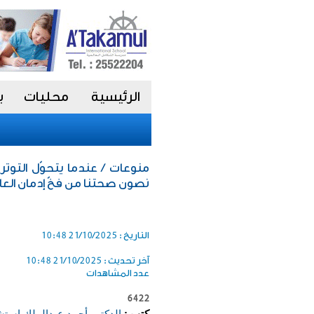
الرئيسية
محليات
ب
منوعات / عندما يتحوّل التوتر 
نصون صحتنا من فخّ إدمان العاد
التاريخ :
21/10/2025 10:48
آخر تحديث :
21/10/2025 10:48
عدد المشاهدات
6422
كتب :
الدكتور أحمد عبدالملك است