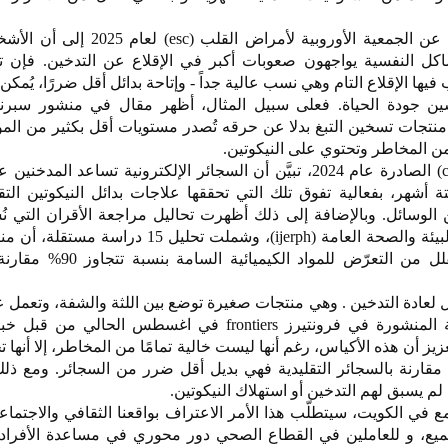
تشير الإرشادات الحديثة الصادرة عن الجمعية الأوروبية لأمراض 
كل النفسية يواجهون صعوبات أكبر في الإقلاع عن التدخين. فإن ت
ها الإقلاع التام وهي نسب عالية جداً - وإتاحة بدائل أقل ضررًا، يُمكن
ين جودة الحياة. فعلى سبيل المثال، أظهر مقال في منشور سبرن
 أن منتجات تسخين التبغ بدلا عن حرقه تُصدر مستويات أقل بكثير من المو
 من المخاطر وتحتوي على النيكوتين.
ووفقاً لمراجعة كوكرين (cochrane) الصادرة عام 2024، تبيَّن أن السجائر الإلكترونية تساعد ال
أشهر، بفعالية تفوق تلك التي تحققها علاجات بدائل النيكوتين التق
 الوسائل. وبالإضافة إلى ذلك أظهرت تحاليل مراجعة الأقران التي 
2025 في المجلة الدولية لأبحاث البيئة والصحة العامة (ijerph)، وشملت تحليل 
المسخَّن والسجائر الإلكترونية تُقلل من التعرّض للم
ئل لعادة التدخين . وهي منتجات صغيرة توضع بين اللثة والشفة، وتعمل 
النيكوتين. تشير المراجعة العلمية المنشورة في فرونتيرز frontiers في اغسطس الح
ز أن هذه الأكياس، رغم أنها ليست خالية تمامًا من المخاطر، إلا أنها 
مقارنة بالسجائر التقليدية فهي بديل أقل ضرر من السجائر. ومع ذلك،
 لم يسبق لهم التدخين أو استهلاك النيكوتين.
في الكويت، سيتطلّب هذا الأمر الاعتراف بواقعنا الثقافي والاجتما
ميع، و للعاملين في القطاع الصحي دور محوري في مساعدة الأفراد