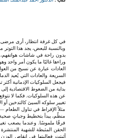
في كل غرفة انتظار، أرى مرضى لا 
وبالنسبة للبعض، يجد هذا التوتر 
بدون راحة في شاشات هواتفهم، أو
وراءها غالبًا ما يكون أمر واحد وه
العادات عبارة عن نسيج من العوام
السريعة والعادات التي يُعيد الدما
فيجعل السلوكيات الإدمانية أكثر 
بداية من الضغوط الاقتصادية إلى 
عن هذه السلوكيات. فكما لا نتوق
تغيير سلوكه السيئ كالتدخين أو ال
مثلاً الإفراط في تناول الطعام — ن
منظّم، يبدأ بتخطيط وجباتٍ صحي
فرقًا ملموسًا. وعندما يصعب تغيي
الحقن المثبطة للشهية المنتشرة 
أثبتت فعاليتها في إنقاص الوزن 