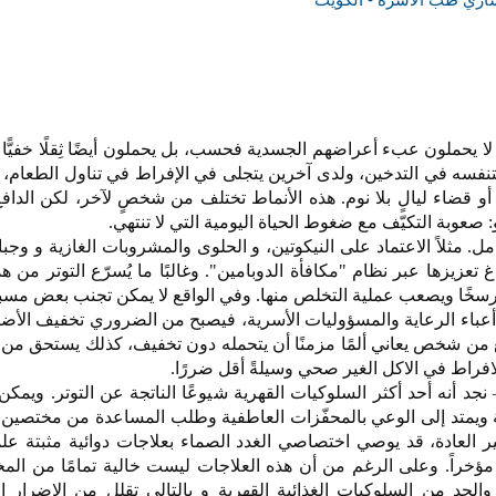
يحملون عبء أعراضهم الجسدية فحسب، بل يحملون أيضًا ثِقلًا خفيًّا م
متنفسه في التدخين، ولدى آخرين يتجلى في الإفراط في تناول الطعام، أ
 قضاء ليالٍ بلا نوم. هذه الأنماط تختلف من شخصٍ لآخر، لكن الداف
و: صعوبة التكيّف مع ضغوط الحياة اليومية التي لا تنتهي.
ل. مثلاً الاعتماد على النيكوتين، و الحلوى والمشروبات الغازية و وجب
غ تعزيزها عبر نظام "مكافأة الدوبامين". وغالبًا ما يُسرّع التوتر من هذ
ترسخًا ويصعب عملية التخلص منها. وفي الواقع لا يمكن تجنب بعض مسبب
أعباء الرعاية والمسؤوليات الأسرية، فيصبح من الضروري تخفيف الأضرا
ع من شخص يعاني ألمًا مزمنًا أن يتحمله دون تخفيف، كذلك يستحق من 
افراط في الاكل الغير صحي وسيلةً أقل ضررًا.
جد أنه أحد أكثر السلوكيات القهرية شيوعًا الناتجة عن التوتر. ويمكن ل
ة ويمتد إلى الوعي بالمحفّزات العاطفية وطلب المساعدة من مختصين
ر العادة، قد يوصي اختصاصي الغدد الصماء بعلاجات دوائية مثبتة علم
مؤخراً. وعلى الرغم من أن هذه العلاجات ليست خالية تمامًا من الم
والحد من السلوكيات الغذائية القهرية و بالتالي تقلل من الاضرار ا