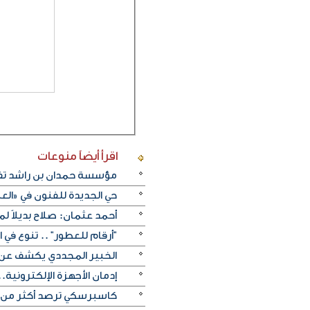
اقرأ أيضاً
منوعات
مؤسسة حمدان بن راشد تفتت
حي الجديدة للفنون في «العل
أحمد عثمان: صلاح بديلاً لميس
"أرقام للعطور" .. تنوع في
الخبير المجددي يكشف عن 
إدمان الأجهزة الإلكترونية.
كاسبرسكي ترصد أكثر من 336 موقعاً إلكترونياً مزيفاً ينتحل الموقع الرسمي لكأس العال