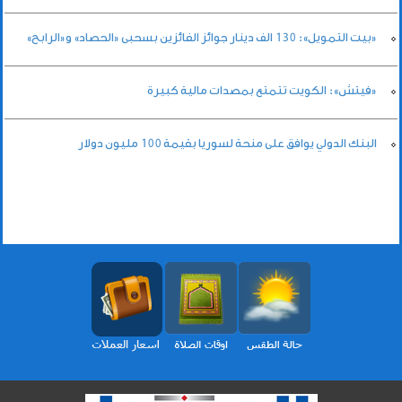
«بيت التمويل»: 130 الف دينار جوائز الفائزين بسحبى «الحصاد» و«الرابح»
«فيتش»: الكويت تتمتع بمصدات مالية كبيرة
البنك الدولي يوافق على منحة لسوريا بقيمة 100 مليون دولار