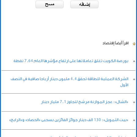
اقرأ أيضاً
إقتصاد
بورصة الكويت تغلق تعاملاتها على ارتفاع مؤشرها العام 7.64 نقطة
الشركة العملية للطاقة تحقق 4.4 مليون دينار أرباحا صافية في النصف
الأول
«الشال»: عجز الموازنة مرشح لتجاوز 7.1 مليار دينار
«بيت التمويل»: 130 الف دينار جوائز الفائزين بسحبى «الحصاد» و«الرابح»