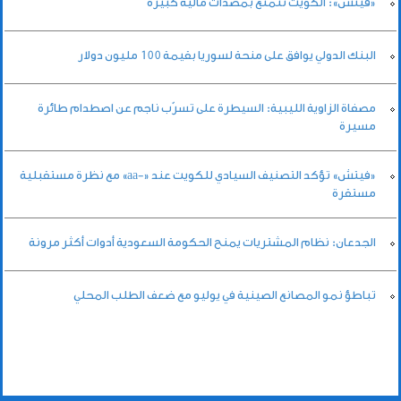
«فيتش»: الكويت تتمتع بمصدات مالية كبيرة
البنك الدولي يوافق على منحة لسوريا بقيمة 100 مليون دولار
مصفاة الزاوية الليبية: السيطرة على تسرّب ناجم عن اصطدام طائرة
مسيرة
«فيتش» تؤكد التصنيف السيادي للكويت عند «-aa» مع نظرة مستقبلية
مستقرة
الجدعان: نظام المشتريات يمنح الحكومة السعودية أدوات أكثر مرونة
تباطؤ نمو المصانع الصينية في يوليو مع ضعف الطلب المحلي