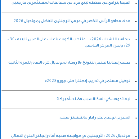
الفيفا يتراجع عن خططه لبيع جزء من مسابقاته لمستثمرين خارجيين
هدف مدافع الرأس الأخضر في مرمى الأرجنتين الأفضل بمونديال 2026
«يد آسيا للشباب 2026».. منتخب الكويت يتغلب على الصين تايبيه «30-
29» ويحرز المركز الخامس
صحف إسبانيا تحتفي بتتويج «لا روخا» بمونديال كرة القدم للمرة الثانية
توخيل مستمر في تدريب إنجلترا حتى «يورو 2028»
ليفاندوفسكي: لهذا السبب فضلت أميركا؟
المغربي بوعدي على رادار مانشستر سيتي
مونديال 2026: الأرجنتين في مواجهة صعبة أمام إنجلترا لبلوغ النهائي