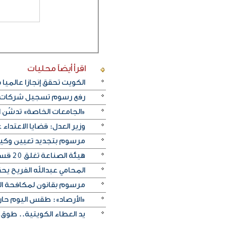
اقرأ أيضاً
محليات
الكويت تحقق إنجازا عالميا في بينالي fiap الدولي للتصو
رفع رسوم تسجيل شركات نظ
«الجامعات الخاصة» تدشّن 
وزير العدل: قضايا الاعتداء على النفس تنخفض .2
مرسوم بتجديد تعيين وكيل وزا
هيئة الصناعة تغلق 20 قسيمة صناعية لارتكابها مخالفات متنوعة
المحامي عبدالله الفريح يح
مرسوم بقانون لمكافحة التستر التجاري: الحبس
«الأرصاد»: طقس اليوم حار 
يد العطاء الكويتية.. طوق 