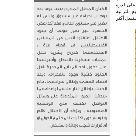
ً على قدرة
الكيان المحتل المجرم يثبت يوما بعد
التراثية
يوم أن إجرامه غير مسبوق وليس له
تقبل أكثر
نظير على مستوى العالم، فقد أكد بعض
الشهود عبر صور موثقة أن جنود
الاحتلال اعتقلوا اثنين من المسنين
الفلسطينيين في قطاع غزة ،
لاستخدمهما كدروع بشرية خلال
عمليات عسكرية بالقطاع، وأجبرتهما
على دخول أحد المباني المدمرة قبل
الجنود خشية وجود متفجرات، وبعد
انتهاء المهمة وإطلاق سراحهما ، قام
الجبناء بإطلاق النار عليهما وإعدامهما
ميدانياً. الصور المتداولة على وسائل
التواصل تكشف مدى الوحشية
الصهيونية ، وتؤكد أن الاحتلال قائم
ويتوسع دون اكتراث للمجتمع الدولي أو
أي قرارات شجب وإدانة واستنكار.