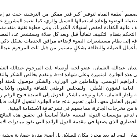
ميم أنظمة المياه لتوفير أكبر قدر ممكن من الترشيد، حيث تم إض
ستعملة للوضوء وإعادة استعمالها للغسيل والري، كما اعتمد المشروع ع
ف عالية الكفاءة لخفض استهلاك الكهرباء، وفي خطوة تقنية متقدمة،
لتحكم بنظام التكييف تلقائياً قبل وبعد كل صلاة ويستشعر عدد الم
الإضافة إلى نظام مستشعرات الضوء لإضاءة مرافق الخدمات بشكل ذكي
بأعمال الصيانة والنظافة بشكلٍ مستمر من قِبل ثلث المرحوم عبدالل
ان عبدالله العثمان، عضو لجنة أوصياء ثلث المرحوم عبدالله العثما
“نحمد الله تعالى على حصولنا على هذه الجائزة المتميزة وعلى شهادة leed، ونتقدم
 ابراهيم الوسمي، وللعاملين في الوزارة، والشكر موصول للجنة أو
ة العامة لشؤون القُصَّر، وللمجلس الوطني للثقافة والفنون والآداب
 ولدار العثمان، كما ونتوجه بالشكر الجزيل إلى السيدة فتوح الرقم ر
لفريق العامل معها، آملين تعميم نتائج هذه الجائزة لتتحول لآليات قابل
دة من مخرجات الجائزة، مما يسهم في نشر ثقافة الاستدامة البيئية.
دعم مؤسسات الدولة المعنية عاملاً أساسياً في تحقيق هذه النتائج 
 الحضاري الذي يضعها في مقدمة الدول الرائدة التي تقود مبادرات الا
ثمان اليوم لم يعد مجرد مكان للصلاة، بل أصبح منارة حضارية وبيئية ذ