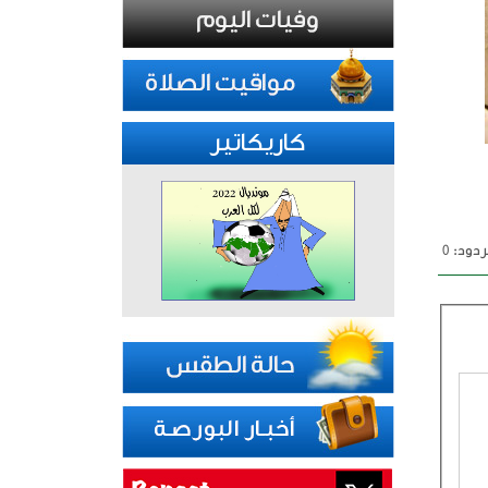
كاريكاتير
دود: 0