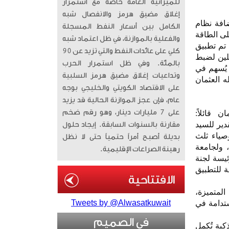
للميزانية العامة خاصة مع استمرار
إغلاق مضيق هرمز والانفصال شبه
افة نظام
الكامل بين أسعار النفط المسجلة
لى الطاقة
والفعلية بالموازنة، في ظل اعتماد شبه
 تم تطبيق
كلي على عائدات النفط والتي تزيد عن 90
صلين لضبط
بالمئة. وفي ظل استمرار الحرب
 يُسهم في
وتداعيات إغلاق مضيق هرمز السلبية
ه العثمان
على الاقتصاد الكويتي والخليجي بوجه
عام، فإن عجز الموازنة الحالية قد يزيد
على 7 مليارات دينار، وهو رقم ضخم
ن قائلاً:
 بخالص الشكر والتقدير للسيد
مقارنة بالسنوات السابقة. إيجاد حلول
صياء ثلث
بديلة أصبح أمراً حتمياً حتى لا نظل
، ولجامعة
رهينة الصراعات الإقليمية.
ئيسة لجنة
ة للتطبيق
المتميزة،
Tweets by @Alwasatkuwait
ستدامة في
في الصميم
كية تُكمل