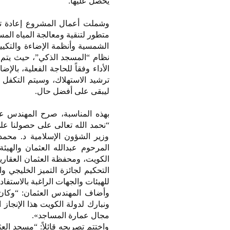
يحصل عليها.
وشملت أعمال المشروع إعادة تص
متطور لتنقية ومعالجة المياه الم
الشمسية وأنظمة الإضاءة والتكيي
نظام “المسجد الذكي”، حيث يتم ا
الأداء وفقاً للحاجة الفعلية، ب
ترشيد الاستهلاك، وسيتم التكفل 
ليبقى على أفضل حال.
بهذه المناسبة، صرح المهندس عدن
وزير الشؤون الإسلامية د. محمد
المرحوم عبدالله العثمان والهيئ
الكويت، ومحفظة العثمان العقارية
التحكيم لجائزة التميز الخليجي وا
للهيئات والجهات الراغبة بالاستفا
وأضاف المهندس العثمان: “وكان ل
ونبارك لدولة الكويت هذا الإنجاز
مجال عمارة المساجد».
واختتم تصريحه قائلاً: “مسجد الع