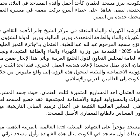
لكويت، يبرز مسجد العثمان كأحد أجمل وأقدم المساجد في البلاد، يجم
 الحديثة، ليبقى شاهدًا على عطاء أسرةٍ تركت بصمة في مسيرة العم
محطة جديدة من التميز.
رشيد الكهرباء والماء المنعقد في مركز الشيخ جابر الأحمد الثقافي 
الكهرباء والماء والطاقة المتجددة، ووزير المالية، ووزير الدولة للشؤون 
 توّج مسجد المرحوم عبدالله عبداللطيف العثمان بـ”جائزة التميز الخلي
الطاقة وترشيد الكهرباء والماء لعام 2025” المُقدمة من وزارة الكهرباء والماء والطاقة المتجدد
 العامة لمجلس التعاون لدول الخليج العربية. ويأتي هذا الإنجاز ضمن م
ان، الذي يمثل تجسيداً لإعادة هندسة العمل الخيري. فقد اتخذ الثلث ر
سؤولية الاجتماعية والبيئية، لتتحول هذه الرؤية إلى واقع ملموس من خل
لكويت إلى العالمين العربي والإسلامي.
د العثمان أحد المشاريع المتميزة لثلث العثمان، حيث جسد المشر
راث والمسؤولية البيئية والاستدامة المجتمعية. فقد خضع المسجد لعم
 المعايير العالمية المُتبعة في أعمال ترميم المباني التاريخية، م
 دون المساس بالطابع المعماري الأصيل للمسجد.
وفي إنجازٍ نوعي متميز، حصل المسجد مؤخراً على الشهادة المبدئية leed العالمية
ون بذلك أول مسجد في الكويت ينال هذه الشهادة وأول مسجد تراثي ف