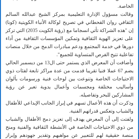
الخاصة.
وقالت مسؤول الإدارة التعليمية بمركز الشيخ عبدالله السالم
الثقافي روان القحطاني في تصريح لوكالة الأنباء الكويتية (كونا)
إن "هذه الشراكة تأتي انسجاما مع (رؤية الكويت 2035) التي تركز
على تعزيز الهوية الثقافية وتمكين المؤسسات الثقافية من أداء
دورها في خدمة المجتمع ودعم مبادرات الدمج من خلال منصات
تفاعلية تتيح الفرص المتساوية للجميع".
وأضافت أن المعرض الذي يستمر حتى ال13 من ديسمبر الحالي
يضم 67 عملا فنيا تقريبا قدمت من عدة مراكز تابعة لفئات ذوي
الاحتياجات الخاصة وتنوعت بين لوحات فنية ورسومات بألوان
وأساليب مختلفة ومجسمات وأعمال يدوية تعبر عن رؤية
المشاركين للبحر وتفاصيله.
وذكرت أن هذه الأعمال تسهم في إبراز الجانب الإبداعي للأطفال
والشباب وتعكس قدراتهم الفنية.
ولفتت إلى أن المعرض يهدف إلى تعزيز دمج الأطفال والشباب
من ذوي الاحتياجات الخاصة في الأنشطة الثقافية والفنية ومنح
منصة حقيقية لهم للتعبير عن مواهبهم وتقدير جهودهم وإبراز