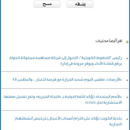
اقرأ أيضاً
محليات
رئيس "الخطوط الكويتية": التحول إلى شركة مساهمة مملوكة للدولة
يرفع كفاءة الأداء ويوفر مرونة في إدارة
«الأرصاد»: طقس اليوم شديد الحرارة مع فرصة للغبار.. والعظمى 48
«الأمم المتحدة» تؤكد الثقة الدولية بـ «النجاة الخيرية» وتقر تفعيل صفتها
الاستشارية لدى ecosoc
بلدية الكويت تؤكد على التزام أصحاب الأعمال بترخيص أنشطتهم
التجارية