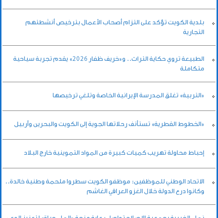
بلدية الكويت تؤكد على التزام أصحاب الأعمال بترخيص أنشطتهم
التجارية
الطبيعة تروي حكاية التراث.. و«خريف ظفار 2026» يقدم تجربة سياحية
متكاملة
«التربية» تغلق المدرسة الإيرانية الخاصة وتلغي ترخيصها
«الخطوط القطرية» تستأنف رحلاتها الجوية إلى الكويت والبحرين وأربيل
إحباط محاولة تهريب كميات كبيرة من المواد التموينية خارج البلاد
الاتحاد الوطني للموظفين: موظفو الكويت سطروا ملحمة وطنية خالدة..
وكانوا درع الدولة خلال الغزو العراقي الغاشم
نماء الخيرية بجمعية الإصلاح تواصل رعاية منحة «الماء حياة» لتعزيز الوعي