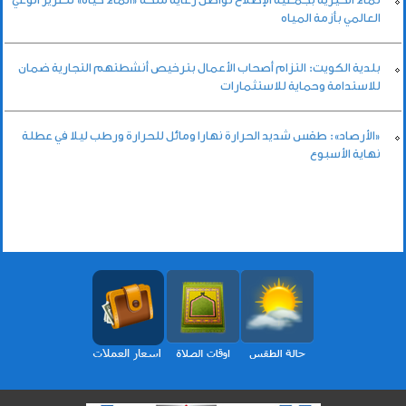
العالمي بأزمة المياه
بلدية الكويت: التزام أصحاب الأعمال بترخيص أنشطتهم التجارية ضمان
للاستدامة وحماية للاستثمارات
«الأرصاد»: طقس شديد الحرارة نهارا ومائل للحرارة ورطب ليلا في عطلة
نهاية الأسبوع