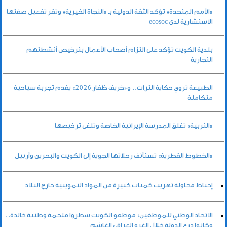
«الأمم المتحدة» تؤكد الثقة الدولية بـ «النجاة الخيرية» وتقر تفعيل صفتها
الاستشارية لدى ecosoc
بلدية الكويت تؤكد على التزام أصحاب الأعمال بترخيص أنشطتهم
التجارية
الطبيعة تروي حكاية التراث.. و«خريف ظفار 2026» يقدم تجربة سياحية
متكاملة
«التربية» تغلق المدرسة الإيرانية الخاصة وتلغي ترخيصها
«الخطوط القطرية» تستأنف رحلاتها الجوية إلى الكويت والبحرين وأربيل
إحباط محاولة تهريب كميات كبيرة من المواد التموينية خارج البلاد
الاتحاد الوطني للموظفين: موظفو الكويت سطروا ملحمة وطنية خالدة..
وكانوا درع الدولة خلال الغزو العراقي الغاشم