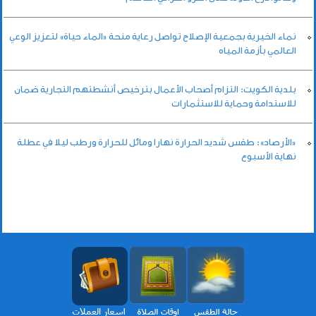
نماء الخيرية بجمعية الإصلاح تواصل رعاية منحة «الماء حياة» لتعزيز الوعي
العالمي بأزمة المياه
بلدية الكويت: التزام أصحاب الأعمال بترخيص أنشطتهم التجارية ضمان
للاستدامة وحماية للاستثمارات
«الأرصاد»: طقس شديد الحرارة نهارا ومائل للحرارة ورطب ليلا في عطلة
نهاية الأسبوع