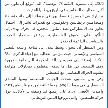
2026، إلى مسيرة “النكبة 78 الوطنية”، التي يُتوقع أن تكون من
أكبر الفعاليات التضامنية في تاريخ بريطانيا الحديث.
ويشارك في المسيرة فلسطينيون في بريطانيا إلى جانب نشطاء
ومتضامنين بريطانيين وحقوقيين، مع تقديرات تشير إلى احتمال
تجاوز عدد المشاركين نصف مليون شخص، في تحرك يهدف إلى
التأكيد على الحقوق الفلسطينية ورفض استمرار الحرب
والسياسات الداعمة للاحتلال.
ومن المنتظر أن يتحول وسط لندن إلى ساحة واسعة للتعبير
السياسي والإنساني، حيث تتزامن الفعالية مع إحياء الذكرى الـ78
للنكبة، إضافة إلى توجيه رسالة للحكومة البريطانية بضرورة
وقف التصعيد، في ظل ما يصفه المنظمون بمحاولات متزايدة
لتشويه الحراك التضامني مع فلسطين.
وفي بيان مسبق، شددت الجهات المنظمة، ومنها المنتدى
الفلسطيني في بريطانيا (pfb) وحملة التضامن مع فلسطين (psc)
وأصدقاء الأقصى (foa)، على رفضها لما وصفته بـ”الأكاذيب حول
حركة فلسطين” والتي يروجها اليمين البريطاني.