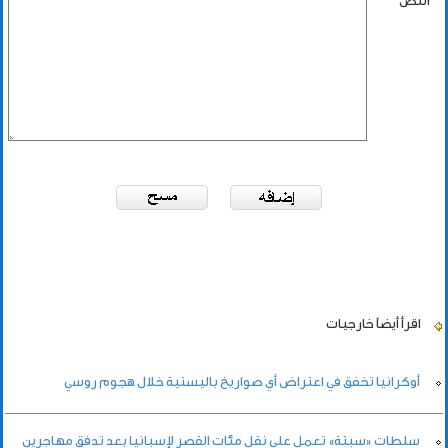
النص
اقرأ أيضاً
خارجيات
أوكرانيا تخفق في اعتراض أي صواريخ باليستية خلال هجوم روسي
سلطات «سبتة» تعمل على نقل مئات القصر لإسبانيا بعد تدفق مهاجرين