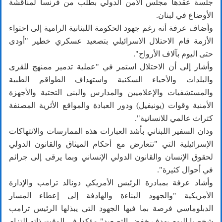
جلسة عقدها مجلس الأمن الدولي بطلب من فرنسا لمناقشة
الأوضاع في لبنان.
وأضاف عرفة أنه رغم جهود الحكومة اللبنانية الرامية إلى احتواء
الأزمة قام الاحتلال الاسرائيلي بتصعيد عسكري خطير "أودى
حتى اليوم بآلاف الأرواح".
وأشار إلى أن الاحتلال استمر في "عملية تدمير ممنهج للقرى
والبلدات والأحياء السكنية واستهداف الطواقم الطبية
والمستشفيات والإعلاميين والمدارس والبنى التحتية والأجهزة
الأمنية وقوات (يونيفيل) ودور العبادة والمواقع الأثرية المصنفة
كتراث عالمي للانسانية".
ودان السفير اللبناني بأشد العبارات هذه الممارسات والانتهاكات
الإسرائيلية التي "تتعارض مع أحكام الميثاق والقانون الدولي
لحقوق الإنسان والقانون الدولي الإنساني وبما يرقى إلى جرائم
في أحوال كثيرة".
وأشاد عرفة بمبادرة الرئيس الأمريكي دونالد ترامب والإدارة
الأمريكية "والجهود البناءة والهادفة إلى إعطاء المسار
الدبلوماسي فرصة بما فيها الجهود التي يبذلها الرئيس ترامب
شخصيا اليوم بهدف خفض التصعيد" مؤكدا في الوقت ذاته التزام