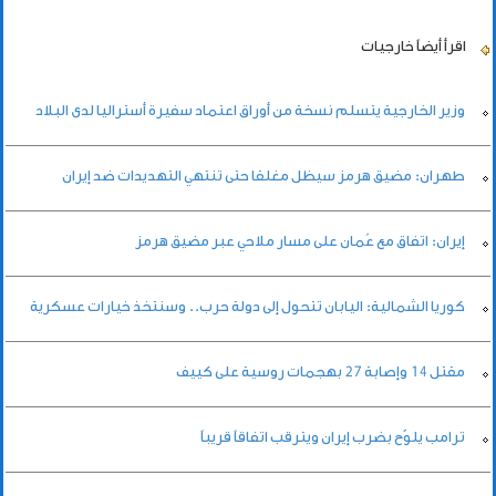
اقرأ أيضاً
خارجيات
وزير الخارجية يتسلم نسخة من أوراق اعتماد سفيرة أستراليا لدى البلاد
طهران: مضيق هرمز سيظل مغلقا حتى تنتهي التهديدات ضد إيران
إيران: اتفاق مع عُمان على مسار ملاحي عبر مضيق هرمز
كوريا الشمالية: اليابان تتحول إلى دولة حرب.. وسنتخذ خيارات عسكرية
مقتل 14 وإصابة ‌27 بهجمات روسية على كييف
ترامب يلوّح بضرب إيران ويترقب اتفاقاً قريباً