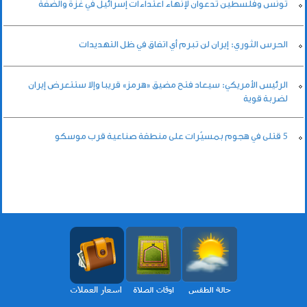
تونس وفلسطين تدعوان لإنهاء اعتداءات إسرائيل في غزة والضفة
الحرس الثوري: إيران لن تبرم أي اتفاق في ظل التهديدات
الرئيس الأمريكي: سيعاد فتح مضيق «هرمز» قريبا وإلا ستتعرض إيران
لضربة قوية
5 قتلى في هجوم بمسيّرات على منطقة صناعية قرب موسكو