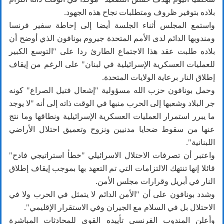
بلاده بتوفير ظروف ومتطلبات نجاح هذه الجهود.
واستمع المجلس أثناء الجلسة أيضا إلى إحاطة سفير فرنسا
ومندوبها الدائم لدى الأمم المتحدة جيروم بونافون الذي أوضح أن
بلاده طلبت عقد هذا الاجتماع الطارئ ردا على "التوسع الكبير
للعمليات العسكرية الإسرائيلية في لبنان" على الرغم من إيقاف
إطلاق النار برعاية الولايات المتحدة.
وحمل بونافون حزب الله مسؤولية "إشعال فتيل الصراع" كونه
جر البلاد وشعبها إلى الحرب منبها في الوقت ذاته إلى أنه "لا يوجد
ما يبرر استمرار العمليات العسكرية الإسرائيلية ونطاقها وما نتج
عنها من سقوط ضحايا مدنيين ونزوح وتعميق احتلال الأراضي
اللبنانية".
واعتبر أن تصرفات الاحتلال الاسرائيلي "خطأ استراتيجي فادح"
قائلا إنها تنتهك الالتزامات التي تم التعهد بها بموجب إيقاف إطلاق
النار في أبريل وقرارات مجلس الأمن.
وشدد بونافون على أن "الأمن الدائم لا يتمثل في الحرب ولا في
الاحتلال بل في السلام مع الجيران وفي الاستقرار الإقليمي".
وأعلن المندوب الفرنسي تأييده القوي للمحادثات المباشرة