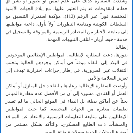
وشدّدت السفارة كذلك على عدم لمس أو تصوير أو نشر أي
حطام لمقذوفات قد يتم العثور عليها، مع إبلاغ الجهات الأمنية
المختصة فوراً عبر الرقم (112)، مؤكدة استمرار التنسيق مع
السلطات الكويتية ومتابعة التطورات أولاً بأول، داعية مواطنيها
إلى متابعة الأخبار من المصادر الرسمية والموثوقة والتسجيل في
خدمة «خيط أريان» لتلقي التنبيهات المهمة.
إيطاليا
بدورها، دعت السفارة الإيطالية، المواطنين الإيطاليين الموجودين
في البلاد إلى البقاء موقتاً في أماكن وجودهم الحالية وتجنب
التنقلات غير الضرورية، في إطار إجراءات احترازية تهدف إلى
تعزيز السلامة والأمن.
وأوصت السفارة الإيطالية رعاياها بالبقاء داخل المنازل أو أماكن
العمل أو الفنادق، مشيرة إلى أن من الأفضل عدم مغادرة المباني
بحثاً عن أماكن بديلة، بل البقاء في الموقع الحالي ما لم تصدر
تعليمات مغايرة من الجهات المختصة. كما حثت المواطنين
الإيطاليين على متابعة التعليمات الرسمية والابتعاد عن المواقع
والمنشآت ذات الطابع العسكري، والتأكد بشكل مستمر من
أوضاع الرحلات الجوية وصلاحية وثائق السفر.