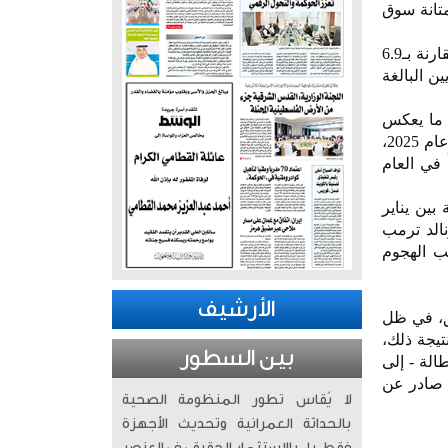
تانة سوق
وأفادت وزارة العمل الأميركية، ، أن أصحاب العمل أعلنوا عن 7.6 مليون وظيفة شاغرة خلال أبريل، مقارنة بـ6.9
لاقتصاديين البالغة
 ما يعكس
استمرار ثقة العاملين في آفاق التوظيف المستقبلية. وتواصل سوق العمل الأميركي التعافي من تباطؤ عام 2025،
ن 10 آلاف وظيفة شهرياً في العام
 متوسط نمو شهري قدره 76 ألف وظيفة بين يناير
الد ترمب
قب الهجوم
الأرشيف
ق، في ظل
تيجة ذلك،
بين السطور
الة - إلى
 إلى 3 أعوام، وفقاً لتقرير صادر عن
لا يُقاس تطور المنظومة الصحية
بالحداثة العمرانية وتحديث الأجهزة