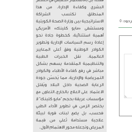
فقط، بل بالاستثمار الحقيقي في العنصر
البشري وكفاءة الإدارة. من هذا
المنطلق، تكتسب الشراكة
دود: 0
الاستراتيجية بين وزارة الصحة الكويتية
ومستشفى «مايو كلينك» الأمريكي
أهمية استثنائية، كخطوة جادة نحو
إعادة رسم السياسات الإدارية وتطوير
الكوادر الوطنية وفق أعلى المعايير
العالمية. ​ نقل الخبرات الطبية
والتنظيمية المتقدمة يسهم بشكل
مباشر في رفع كفاءة الأطباء والكوادر
التمريضية والإدارية، مما يُحسّن جودة
الرعاية الصحية داخل البلاد ويُقلل
الاعتماد على العلاج بالخارج. ​التعاون مع
مؤسسات عريقة بحجم “مايو كلينك” لا
يختصر الزمن في تطوير الأداء الطبي
فحسب، بل يضع لبنات قوية لبيئة
علاجية مستدامة تُعلي من قيمة
المريض وتجعله محور الاهتمام الأول.