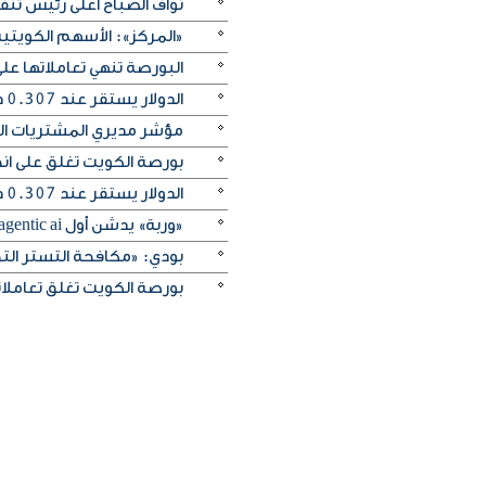
نواف الصباح أعلى رئيس تن
«المركز»: الأسهم الكويتية
البورصة تنهي تعاملاتها 
الدولار يستقر عند 0.307 دينار واليورو يرتفع إلى 0.354
مؤشر مديري المشتريات الكو
بورصة الكويت تغلق على انخفاض 
الدولار يستقر عند 0.307 دينار واليورو ينخفض إلى 0.353 دينار
«وربة» يدشن أول agentic ai مصرفي صوتي في العالم عبر التطبيق
بودي: «مكافحة التستر التج
بورصة الكويت تغلق تعاملاتها على