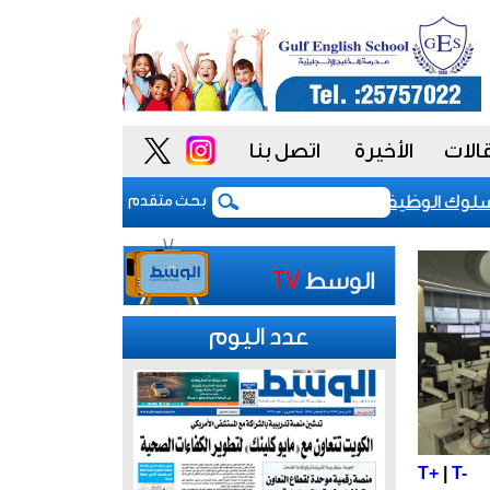
الات
الأخيرة
اتصل بنا
ك الوظيفي لتعزيز «النزاهة والشفافية»
«واتساب» يطرح
بحث متقدم
عدد اليوم
T+
|
T-