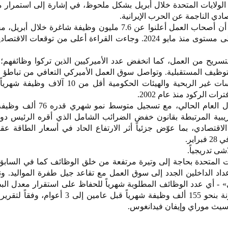
لولايات المتحدة خلال أبريل بشكل ملحوظ، في إشارة إلى استمرار م
ادي الناجمة عن الحرب الإيرانية.
مليون وظيفة في مارس وهو أعلى مستوى منذ مايو 2024. وجاءت القراءة أعلى من توقعات ا
تسريح من العمل، كما انخفض عدد الأميركيين الذين تركوا وظائفهم؛
حيث أضافت الشركات والمؤسسات غير الربحية والهيئات الحكومية أقل م
 الركود منذ عام 2002.
لكن أداء سوق العمل تحسن خلال العام الحالي، مع تسجيل
يبية المرتبطة بقانون خفض الضرائب الشامل الذي أقره الرئيس دون
اقتصادي، بما عوّض جزئياً أثر الارتفاع الحاد في أسعار الطاقة ع
اير.
شى تدريجياً.
ات المتحدة بحاجة إلى وتيرة مرتفعة من خلق الوظائف كما في الساب
اد الداخلين الجدد إلى سوق العمل مع تقاعد جيل طفرة المواليد. ون
» - أي عدد الوظائف المطلوبة شهرياً للحفاظ على استقرار معدل البط
مستويات قريبة من الصفر، مقارنة بنحو 155 ألف وظيفة شهرياً قبل عامين
 سيث موراي وإيفان فيدانغوس.