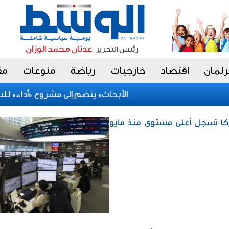
رلمان
اقتصاد
خارجيات
رياضة
منوعات
مق
«الأبحاث» ينضم إلى مشروع «أداء» للسلو
كا تسجل أعلى مستوى منذ مايو