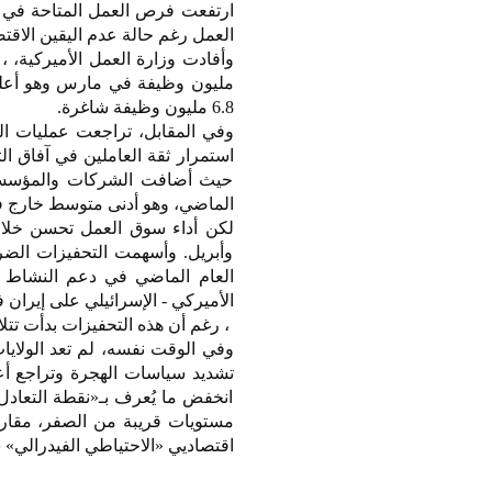
ارتفعت فرص العمل المتاحة في ا
العمل رغم حالة عدم اليقين الاقتص
6.8 مليون وظيفة شاغرة.
وفي المقابل، تراجعت عمليات ال
الماضي، وهو أدنى متوسط خارج فترات
وأبريل. وأسهمت التحفيزات الضر
العام الماضي في دعم النشاط ال
الأميركي - الإسرائيلي على إيران في 28 فبر
، رغم أن هذه التحفيزات بدأت تتلا
وفي الوقت نفسه، لم تعد الولاي
تشديد سياسات الهجرة وتراجع أعد
انخفض ما يُعرف بـ«نقطة التعادل
اقتصاديي «الاحتياطي الفيدرالي»