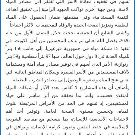
تسهم في تخفيف معاناة الأسر التي تفتقر إلى مصادر المياه
الآمنة، ومن جهة أخرى تواكب الجهود الرامية إلى تحقيق أهداف
التنمية المستدامة، وفي مقدمتها ضمان الحصول على المياه
النظيفة وتعزيز الصحة الجيدة والرفاه للمجتمعات الأكثر احتياجاً.
وكشف الشايع أن الجمعية نجحت خلال النصف الأول من عام
2026، بفضل الله تعالى ثم بدعم المحسنين من أهل الكويت، في
تنفيذ 15 شبكة مياه في جمهورية قيرغيزيا، إلى جانب 156 بئراً
للمياه العذبة في 8 دول حول العالم، منها 97 بئراً سطحية و59 بئراً
ارتوازية، الأمر الذي أسهم في توفير مصادر مياه آمنة ومستدامة
لآلاف المستفيدين من الأسر الفقيرة وسكان المناطق النائية التي
تعاني شح المياه وصعوبة الوصول إلى مصادر الشرب النظيفة.
وأضاف أن هذه المشاريع لا تُقاس بعدد الآبار أو شبكات المياه
المنفذة فحسب، وإنما بما تحققه من أثر مباشر على حياة
المستفيدين، إذ تسهم في الحد من الأمراض المرتبطة بتلوث
المياه، وتحسين مستوى الصحة العامة، وتوفير أحد أهم
الاحتياجات الأساسية للإنسان، بما ينسجم مع مقاصد الشريعة
الإسلامية في حفظ النفس وصون كرامة الإنسان، ويتوافق في
الوقت ذاته مع أهداف التنمية المستدامة الرامية إلى ضمان