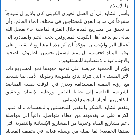
بها الإسلام.
وأشار الشايع إلى أن العمل الخيري الكويتي كان ولا يزال نموذجاً
مشرفاً في مد يد العون للمحتاجين في مختلف أنحاء العالم، وأن
ما تحقق من مشاريع المياه خلال الفترة الماضية جاء بفضل الله
تعالى ثم بدعم أهل الكويت المعروفين بحب الخير والمبادرة إلى
أعمال البر والإحسان، مؤكداً أن أثر هذه المشاريع لا يقتصر على
توفير المياه فحسب، بل يمتد ليشمل تحسين الظروف الصحية
والاجتماعية والاقتصادية للمستفيدين.
وبيّن أن الجمعية حريصة على توجيه جهودها نحو المشاريع ذات
الأثر المستدام التي تترك نتائج ملموسة وطويلة الأمد، بما ينسجم
مع رؤية التنمية المستدامة ويعزز في الوقت نفسه المقاصد
الشرعية الداعية إلى حفظ النفس ورعاية الإنسان وتحقيق
التكافل بين أفراد المجتمع الإنساني.
وتقدم الشايع بالشكر والتقدير للمحسنين والمحسنات والداعمين
الكرام على ما يقدمونه من عطاء متواصل، داعياً إلى مواصلة
دعم مشاريع المياه وغيرها من المشاريع الإنسانية والتنموية التي
تنفذها الجمعية؛ لما تمثله من وسيلة فعالة في تخفيف المعاناة