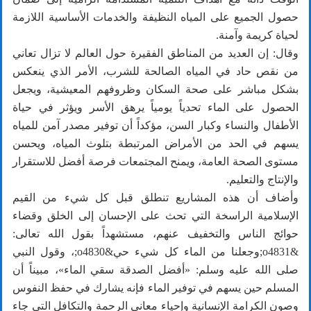
حصول الجميع على المياه النظيفة والخدمات الأساسية اللازمة
لحياة كريمة وآمنة.
وقال: إن العديد من المناطق الفقيرة حول العالم لا تزال تعاني
من نقص حاد في المياه الصالحة للشرب، الأمر الذي ينعكس
بشكل مباشر على صحة السكان وظروفهم المعيشية، ويجعل
الحصول على الماء تحدياً يومياً يرهق الأسر ويؤثر في حياة
الأطفال والنساء وكبار السن، مؤكداً أن توفير مصدر آمن للمياه
يسهم في الحد من الأمراض المرتبطة بتلوث المياه، ويحسن
مستوى الصحة العامة، ويمنح المجتمعات فرصة أفضل للاستقرار
والإنتاج والتعليم.
وأضاف أن هذه المشاريع تنطلق قبل كل شيء من القيم
الإسلامية الراسخة التي تحث على الإحسان إلى الخلق وقضاء
حوائج الناس والتخفيف عنهم، مستشهداً بقول الله تعالى:
&o4831;وجعلنا من الماء كل شيء حي&o4830;، وقول النبي
صلى الله عليه وسلم: «أفضل الصدقة سقي الماء»، مبيناً أن
المسلم حين يسهم في توفير الماء فإنه يشارك في حفظ النفوس
وصون الكرامة الإنسانية وإحياء معاني الرحمة والتكافل التي جاء