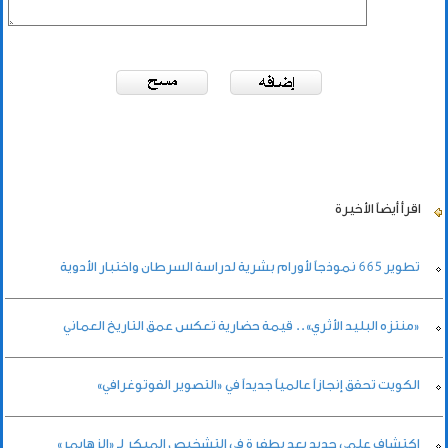
اقرأ أيضاً
الأخيرة
تطوير 665 نموذجاً لأورام بشرية لدراسة السرطان واختبار الأدوية
«منتزه البليد الأثري».. قيمة حضارية تعكس عمق التاريخ العماني
الكويت تحقق إنجازاً عالمياً جديداً في «التصوير الفوتوغرافي»
اكتشاف علمي جديد يعد بطفرة في التشخيص المبكر لـ «الزهايمر»