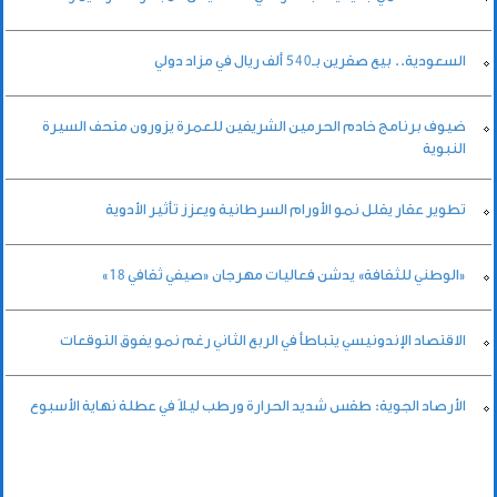
السعودية.. بيع صقرين بـ540 ألف ريال في مزاد دولي
ضيوف برنامج خادم الحرمين الشريفين للعمرة يزورون متحف السيرة
النبوية
تطوير عقار يقلل نمو الأورام السرطانية ويعزز تأثير الأدوية
«الوطني للثقافة» يدشن فعاليات مهرجان «صيفي ثقافي 18»
الاقتصاد الإندونيسي يتباطأ في الربع الثاني رغم نمو يفوق التوقعات
الأرصاد الجوية: طقس شديد الحرارة ورطب ليلاً في عطلة نهاية الأسبوع