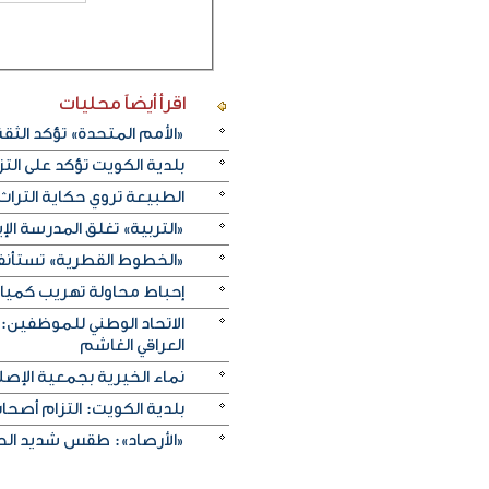
اقرأ أيضاً
محليات
«الأمم المتحدة» تؤكد الثقة ا
بلدية الكويت تؤكد على ال
الطبيعة تروي حكاية التراث.. و«خريف ظفار 2026
«التربية» تغلق المدرسة الإ
«الخطوط القطرية» تستأنف ر
إحباط محاولة تهريب كميات 
الاتحاد الوطني للموظفين:
العراقي الغاشم
نماء الخيرية بجمعية الإصلا
بلدية الكويت: التزام أصح
«الأرصاد»: طقس شديد الحرا