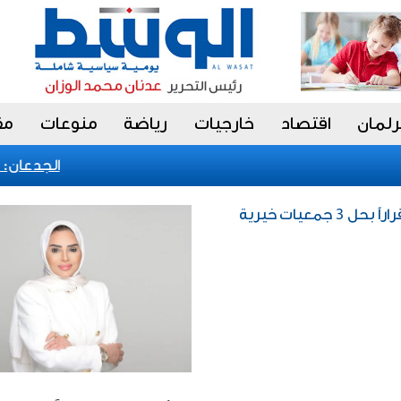
رلمان
اقتصاد
خارجيات
رياضة
منوعات
مق
الجدعان: نظا
معيات خيرية