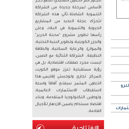
تتجاوز أطر التعاون التقليدي، لتضع حجر
الأساس لمرحلة جديدة من الشراكة
التنموية الشاملة. ​تأتي هذه الشراكة
لتُحرّك عجلة العديد من المشاريع
الحيوية والتنموية في البلاد، وعلى
رأسها تطوير مشروع “مدينة الحرير”
والجزر الكويتية، وتطوير البنية التحتية،
والموانئ، والرعاية السكنية، والطاقة
النظيفة. الشراكة الثنائية مع الصين،
ليست مجرد صفقات اقتصادية، بل هي
رؤية مستقبلية تعزز موقع الكويت
كمركز تجاري ولوجستي إقليمي. ​هذا
التعاون المثمر سيفتح آفاقاً واسعة
لغزو
لاستقطاب الاستثمارات العالمية،
وتوطين التكنولوجيا المتقدمة، وبناء
اقتصاد مستدام يضمن الازدهار للأجيال
ثمارات
القادمة.