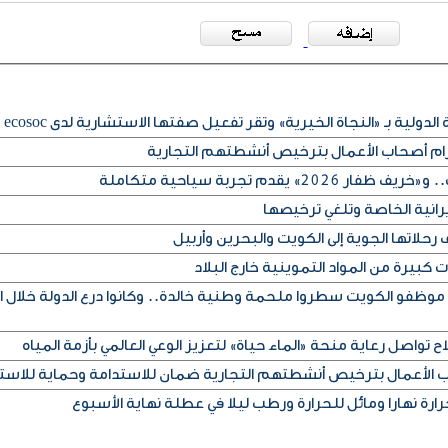
لدولية بـ «النجاة الخيرية» وتقر تفعيل صفتها الاستشارية لدى ecosoc
تزام أصحاب الأعمال بترخيص أنشطتهم التجارية
» يقدم تجربة سياحية متكاملة
يرانية الخاصة وتلغي ترخيصها
حلاتها الجوية إلى الكويت والبحرين وأربيل
كبيرة من المواد التموينية خارج البلاد
 موظفو الكويت سطروا ملحمة وطنية خالدة.. وكانوا درع الدولة خلال ا
ح تواصل رعاية منحة «الماء حياة» لتعزيز الوعي العالمي بأزمة المياه
اب الأعمال بترخيص أنشطتهم التجارية ضمان للاستدامة وحماية للاست
رة نهارا ومائل للحرارة ورطب ليلا في عطلة نهاية الأسبوع