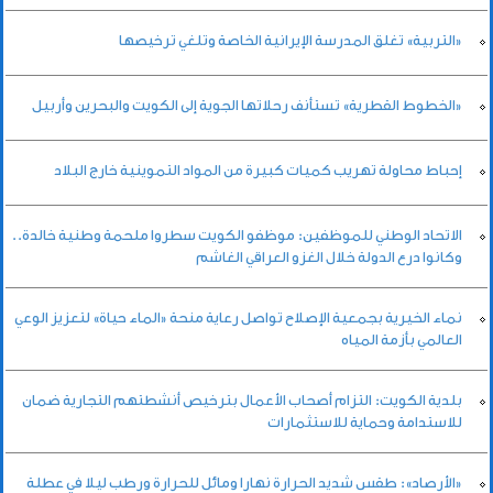
«التربية» تغلق المدرسة الإيرانية الخاصة وتلغي ترخيصها
«الخطوط القطرية» تستأنف رحلاتها الجوية إلى الكويت والبحرين وأربيل
إحباط محاولة تهريب كميات كبيرة من المواد التموينية خارج البلاد
الاتحاد الوطني للموظفين: موظفو الكويت سطروا ملحمة وطنية خالدة..
وكانوا درع الدولة خلال الغزو العراقي الغاشم
نماء الخيرية بجمعية الإصلاح تواصل رعاية منحة «الماء حياة» لتعزيز الوعي
العالمي بأزمة المياه
بلدية الكويت: التزام أصحاب الأعمال بترخيص أنشطتهم التجارية ضمان
للاستدامة وحماية للاستثمارات
«الأرصاد»: طقس شديد الحرارة نهارا ومائل للحرارة ورطب ليلا في عطلة