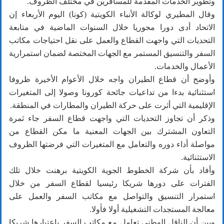
وتطوير الخدمات المقدمة للمسافرين في مختلف الظروف.
وقال المطيري لوكالة الأنباء الكويتية (كونا) اليوم الأربعاء إن
الاتحاد أدى دورا محوريا خلال السنوات الماضية في متابعة
التحديات التي واجهت القطاع والعمل على نقل احتياجات مكاتب
السفر والتنسيق المستمر مع الجهات المختصة لضمان استمرارية
الأعمال والخدمات.
وأوضح أن قطاع الطيران واجه خلال الأعوام الأخيرة ظروفا
استثنائية بدءا من تداعيات جائحة كورونا وصولا إلى المتغيرات
الإقليمية التي أثرت على حركة الطيران والمطارات في المنطقة.
وذكر أن تجاوز التحديات التي واجهت قطاع السفر جاء ثمرة
التعاون المشترك بين الجهات المعنية ما مكن القطاع من
مواصلة أداء دوره والتعامل مع المتغيرات التي فرضتها الظروف
الاستثنائية.
وأفاد بأن شركة الخطوط الجوية الكويتية برهنت خلال تلك
الفترات على دورها شريكا رئيسيا لقطاع السفر من خلال
استمرار التنسيق والتواصل مع مكاتب السفر والعمل على
معالجة المستجدات التشغيلية أولا فأولا.
وبين أن الناقل الوطني تعامل مع مكاتب السفر باعتبارها شريكا