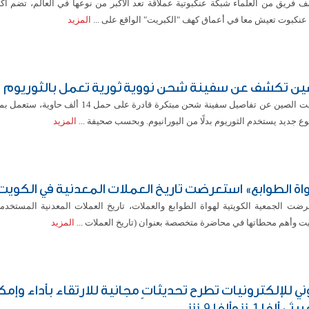
عنكبوت تعيش معا في أعماق كهف "الكبريت" الواقع على ...
المزيد
ين تكشف عن سفينة شحن نووية ثورية تعمل بالثوريوم
كشفت الصين عن تفاصيل سفينة شحن مبتكرة قادرة على حمل 14 أ
ع جديد يستخدم الثوريوم بدلًا من اليورانيوم. وبحسب صحيفة ...
المزيد
اة الطوابع» استعرضت تاريخ العملات المعدنية في الكويت
رضت الجمعية الكويتية لهواة الطوابع والعملات، تاريخ العملات المعدنية المستخدم
ت وأهم محطاتها في محاضرة متخصصة بعنوان (تاريخ العملات ...
المزيد
ي للإلكترونيات تطرح تحديثاتٍ مجانية للارتقاء بأداء وإمك
 ألفا ii 1 وألفا iii 9