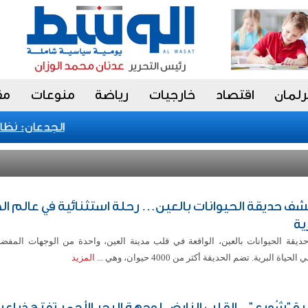
رلمان
اقتصاد
خارجيات
رياضة
منوعات
مق
الجدعان: نظام ال
شف حديقة الحيوانات بالعين… رحلة استثنائية في عالم الح
ية
 حديقة الحيوانات بالعين، الواقعة في قلب مدينة العين، واحدة من الوجهات المفضلة
لحياة البرية. تضم الحديقة أكثر من 4000 حيوان، وهي ...
المزيد
رة "شُورى".. القلب النابض لوجهة البحر الأحمر تفتح ذراعي