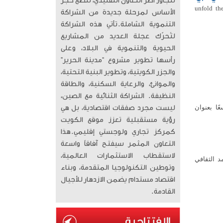
تتجاوز أطر التعاون التقليدي، لتضع حجر
 هواوي اليوم عن مجموعة جديدة من أجهزتها الرائدة خلال فعالية الإطلاق "unfold the
الأساس لمرحلة جديدة من الشراكة
التنموية الشاملة. ​تأتي هذه الشراكة
لتُحرّك عجلة العديد من المشاريع
الحيوية والتنموية في البلاد، وعلى
رأسها تطوير مشروع “مدينة الحرير”
والجزر الكويتية، وتطوير البنية التحتية،
والموانئ، والرعاية السكنية، والطاقة
النظيفة. الشراكة الثنائية مع الصين،
ا بعنوان
ليست مجرد صفقات اقتصادية، بل هي
رؤية مستقبلية تعزز موقع الكويت
كمركز تجاري ولوجستي إقليمي. ​هذا
التعاون المثمر سيفتح آفاقاً واسعة
لاستقطاب الاستثمارات العالمية،
د الثقافي
وتوطين التكنولوجيا المتقدمة، وبناء
اقتصاد مستدام يضمن الازدهار للأجيال
القادمة.