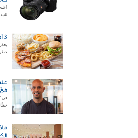
أعلن
للتبديل ألفا ii 1 وألفا 
3 أطعمة يومية شائعة قد تسرّع الإصابة بالخرف
يحذر 
خطر 
عند
فخّ 
في ك
خفيًّ
ماك
الك