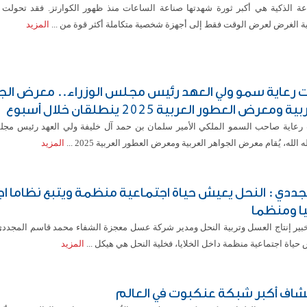
عة الذكية هي أكبر ثورة شهدتها صناعة الساعات منذ ظهور الكوارتز. فقد تحولت
ية الغرض لعرض الوقت فقط إلى أجهزة شخصية متكاملة أكثر قوة من ...
المزيد
 رعاية سمو ولي العهد رئيس مجلس الوزراء.. معرض الج
ية ومعرض العطور العربية 2025 ينطلقان خلال أسبوع
رعاية صاحب السمو الملكي الأمير سلمان بن حمد آل خليفة ولي العهد رئيس مجل
الله، يُقام معرض الجواهر العربية ومعرض العطور العربية 2025 ...
المزيد
جددي : النحل يعيش حياة اجتماعية منظمة ويتبع نظاما اج
يا ومنظما
خبير إنتاج العسل وتربية النحل ومدير شركة عسل معجزة الشفاء محمد قاسم المجددي
حياة اجتماعية منظمة داخل الخلايا، فخلية النحل هي هيكل ...
المزيد
شاف أكبر شبكة عنكبوت في العالم