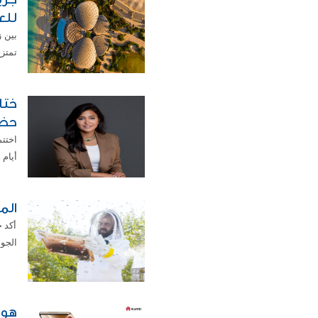
للع
بين 
تمتزج
حضو
أيام ح
الم
أكد 
الجود
هوا