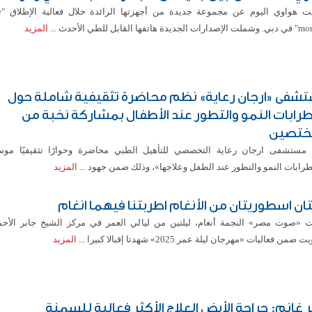
كشفت
دة هاتفها القابل للطي الأحدث ...
المزيد
شفى «ارجان رعاية» نظم محاضرة تثقيفية شاملة حول
رابات النمو والتطور عند الأطفال بمشاركة نخبة من
ختصين
مستشفى ارجان رعاية التخصصي للتأهيل الطبي محاضرة وحوارًا تثقيفيًا موسعً
رابات النمو والتطور عند الطفل وعلاجها»، وذلك ضمن جهود ...
المزيد
تان اسطوريتان من الأنغام اطربتنا فيهما انغام
 «صوت مصر» النجمة أنغام، ليلتين من ليالي العمر في مركز الشيخ جابر الأحم
 ضمن فعاليات «مهرجان ليلة عمر 2025» شهدتا إقبالا كبيرا ...
المزيد
 غانم: جراحة الأيض العلاج الأكثر فعالية للسمنة