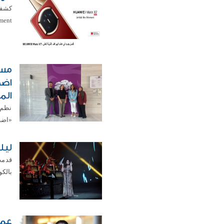
moment" في دبي. وشملت الإصدارات الجدي
مست
اضط
الم
نظم 
«اضط
ليل
قدمت
بالكويت
عمر