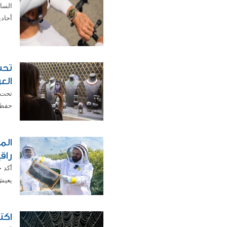
السا
أحاد
تحت
العرب
تحت 
حفظه 
الم
راق
أكد 
يعيش 
اكت