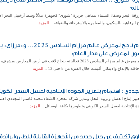
الم
زرقة البحر وصفاء السماء تتماهى جزيرة "شورى" كجوهرة تتلألأ وسط أرخبيل البحر ال
 الرفاهية بالسكون، والمغامرة بالاسترخاء، والضيافة ...
المزيد
ختام ناجح لمعرض عالم مرزام السادس 2025… و«م
ر المعرض على مدار العام:
اختتم معرض عالم مرزام السادس 2025 فعالياته بنجاح لافت في أرض المعارض 
افلة بالإبداع والابتكار، أقيمت خلال الفترة من 9 حتى 13 ...
المزيد
جددي : اهتمام بتعزيز الجودة الإنتاجية لعسل السدر الكويت
خبير إنتاج العسل وتربية النحل ومدير شركة معجزة الشفاء محمد قاسم المجددي اهتما
ة الإنتاجية لعسل السدر الكويتي وتطويرها بكافة الوسائل ...
المزيد
وي تكشف عن جيل جديد من الأجهزة القابلة للطي والرائدة 