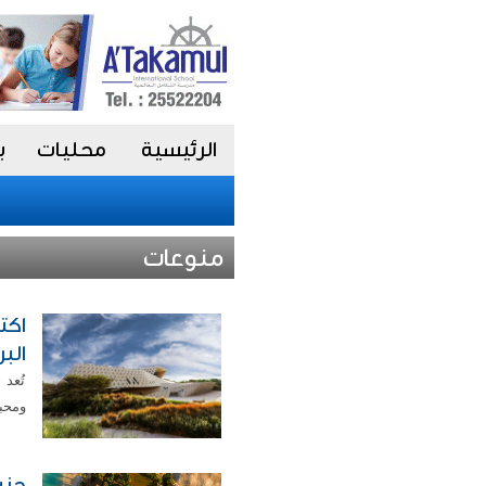
الرئيسية
محليات
ب
منوعات
اكت
البر
تُعد
ومحبي ا
جزي