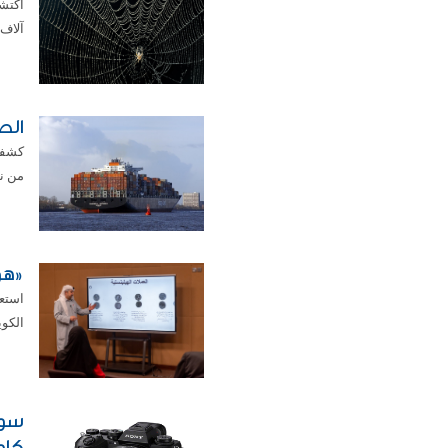
آلاف 
الص
من نو
«هو
استع
الكوي
سون
كاميرتَي