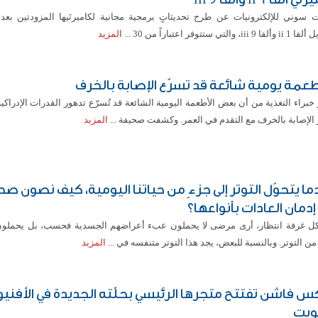
ت سوني للإلكترونيات عن طرح تحديثاتٍ برمجية مجانية لكاميرتَيها المزودتين بعد
iii 9، والتي ستتوفر اعتباراً من 30 ...
المزيد
خبراء التغذية من أن بعض الأطعمة اليومية الشائعة قد تُسرّع تدهور القدرات الإدراكي
الإصابة بالخرف مع التقدم في العمر. وكشفت صحيفة ...
المزيد
ما يتحوّل التوتر إلى جزءٍ من حياتنا اليومية، كيف نصون صح
إدمان العادات بأنواعها؟
ل غرفة انتظار، أرى مرضى لا يحملون عبء أعراضهم الجسدية فحسب، بل يحملون أيض
ا من التوتر. وبالنسبة للبعض، يجد هذا التوتر متنفسه في ...
المزيد
س فاشن تفتتح متجرها الرئيسي بحلّته الجديدة في الأفنيو
ويت