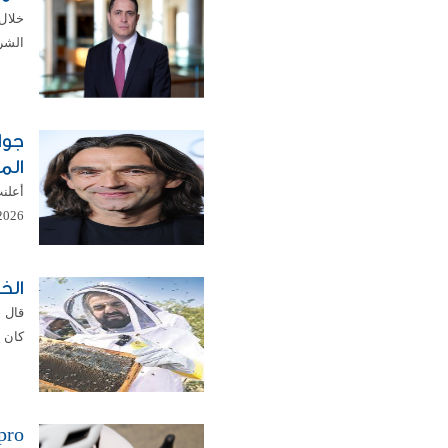
خلال
الشر
جوا
المش
أعلنت
2026، والتي تستضيفها استديوهات سوني بيكتشرز في 
الخ
قال 
كان ي
t 6 pro