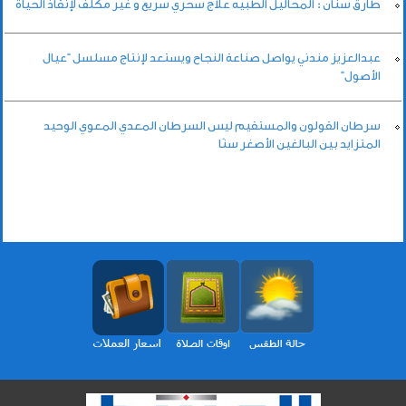
طارق سنان : المحاليل الطبيه علاج سحري سريع و غير مكلف لإنقاذ الحياة
عبدالعزيز مندني يواصل صناعة النجاح ويستعد لإنتاج مسلسل “عيال
الأصول”
سرطان القولون والمستقيم ليس السرطان المعدي المعوي الوحيد
المتزايد بين البالغين الأصغر سنًا