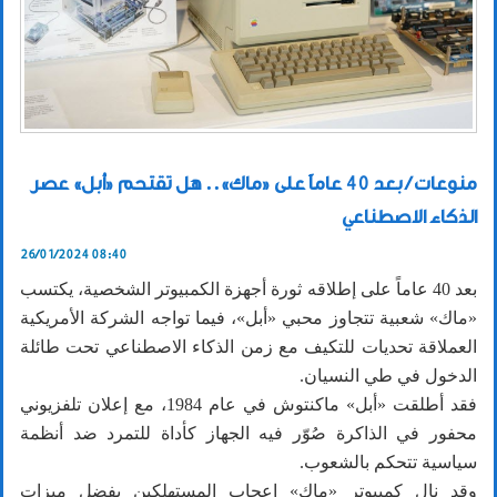
منوعات / بعد 40 عاماً على «ماك».. هل تقتحم «أبل» عصر
الذكاء الاصطناعي
26/01/2024 08:40
بعد 40 عاماً على إطلاقه ثورة أجهزة الكمبيوتر الشخصية، يكتسب
«ماك» شعبية تتجاوز محبي «أبل»، فيما تواجه الشركة الأمريكية
العملاقة تحديات للتكيف مع زمن الذكاء الاصطناعي تحت طائلة
الدخول في طي النسيان.
فقد أطلقت «أبل» ماكنتوش في عام 1984، مع إعلان تلفزيوني
محفور في الذاكرة صُوّر فيه الجهاز كأداة للتمرد ضد أنظمة
سياسية تتحكم بالشعوب.
وقد نال كمبيوتر «ماك» إعجاب المستهلكين بفضل ميزات