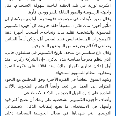
اعتُبرت ثورية في تلك الحقبة لناحية سهولة الاستخدام، مثل
واجهته الرسومية والصور القابلة للنقر ووجود فأرة.
وقال مدير الأبحاث في مجموعة «فيوتشرم» أوليفييه بلانشار إن
«تأثير أجهزة ماك هائل»، مضيفاً «لقد حاولت كل أجهزة الكمبيوتر
المحمولة والشخصية تقليد ماك ونجاحه». أصبحت أجهزة mac
الكمبيوترات المفضلة، ليس فقط لمحبي أبل، ولكن أيضاً للفنانين
وصانعي الأفلام وغيرهم من المبدعين المحترفين.
وقال داغ سبايسر من متحف تاريخ الكمبيوتر في سيليكون فالي،
الذي ينظم معرضاً بمناسبة هذه الذكرى «إن الشركة ركزت «منذ
أول إعلان تجاري (لجهاز ماك) سنة 1984 على فكرة التمرد
ومحاربة النظام للتسويق لمنتجها».
وشهد السوق انتعاشاً في الفترة الأخيرة وفق المحللين مع اللجوء
المتزايد إلى العمل من بُعد، وأيضاً الاهتمام الملحوظ بالآلات
القادرة على إدارة الجيل الجديد من الذكاء الاصطناعي.
وأضاف «أجهزة الكمبيوتر الشخصية على وشك أن تصبح أكثر قوة
وأسهل في الاستخدام، ما يضع إمكانات الذكاء الاصطناعي
التوليدي التي شهدناها في مجال الحوسبة السحابية (على