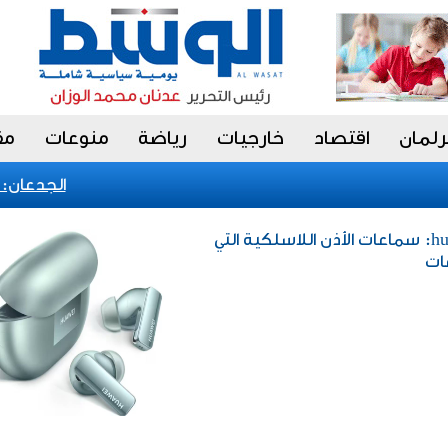
رلمان
اقتصاد
خارجيات
رياضة
منوعات
مق
الجدعان: نظا
منوعات / huawei freebuds pro 3: سماعات الأذن اللاسلكية التي
ات