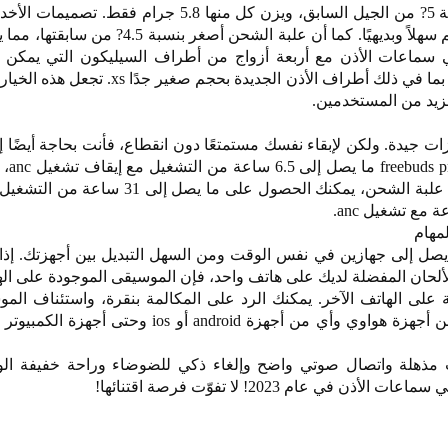
huawei freebuds pro 3 أخف بنسبة 5? من الجيل السابق، ويزن كل منها 5.8 جرام ف
على نهاية السماعات تجعل التحكم سهلاً وبديهيًا. كما أن علبة الشحن أصغر ب
ي سماعات الأذن مع أربعة أزواج من أطراف السيليكون التي يمكن 
مجموعة واسعة من قنوات الأذن، بما في ذلك أطراف الأذن الجديدة بحجم
لمزيد من المستخدمين.
ات جيدة. ولكن لإبقاء نفسك مستمتعًا دون انقطاع، فأنت بحاجة أيضًا إ
طويلة الأمد. 
إلى 4.5 ساعة مع تشغيل anc. مع علبة الشحن، يمكنك الحصول على ما يص
مهام
freeb الاتصال بما يصل إلى جهازين في نفس الوقت ومن السهل التبديل بين أجهزتك. إ
ألحان المفضلة لديك على هاتف واحد، فإن الموسيقى الموجودة على اله
ة على الهاتف الآخر. يمكنك الرد على المكالمة بنقرة، واستئناف الم
الانتهاء. وهي تعمل مع أي جهاز من أجهزة هواوي وأي من أجهزة android أو ios
freebuds جودة صوت مذهلة واتصال صوتي واضح وإلغاء ذكي للضوضاء وراحة خفيفة 
في عام 2023! لا تفوّت فرصة اقتنائها!