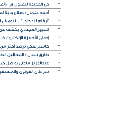
حي الجديدة للفنون في «العل
أحمد عثمان: صلاح بديلاً لميس
"أرقام للعطور" .. تنوع في
الخبير المجددي يكشف عن 
إدمان الأجهزة الإلكترونية.
كاسبرسكي ترصد أكثر من 336 موقعاً إلكترونياً مزيفاً ينتحل الموقع الرسمي لكأس العال
طارق سنان : المحاليل الط
عبدالعزيز مندني يواصل صن
سرطان القولون والمستقيم 