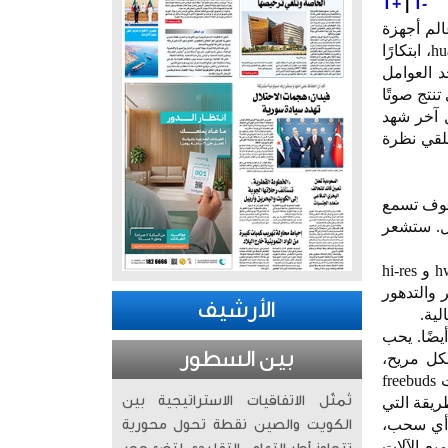
T+
|
T-
الم أجهزة
الصوت اللاسلكية. تقدم سماعات الأذن اللاسلكية المتميزة التي تم إطلاقها مؤخرًا huawei freebuds pro 3، ابتكارًا
د العوامل
تج صوتًا
مجال آخر شهد
نلقي نظرة
ًا غنية ومفصّلة. سوف تسمع
ل. ستشعر
تدعم سماعات freebuds pro 3 كل من نظاميّ l2hc 2.0 و ldac™ بترميز عالي الدقة ومعتمد من قبل hwa و hi-res
ل من التأخير والتدهور
الأرشيف
لية.
يضًا. يحب
بين السطور
كل مريح،
والبعض الآخر يعلقها قليلاً. كل هذا يمكن أن يؤثر على طريقة تجربة الصوت. لهذا السبب يمكن لسماعات freebuds
تُمثّل الاتفاقيات الاستراتيجية بين
ى بالطريقة التي
 أي سحب،
الكويت والصين نقطة تحول محورية
ع الآلات