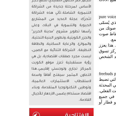
تتجاوز أطر التعاون التقليدي، لتضع حجر
الأساس لمرحلة جديدة من الشراكة
التنموية الشاملة. ​تأتي هذه الشراكة
 الجدير بالذكر أن freebuds pro 3 صُممت بمزايا تهتم بجودة الصوت خلال المكالمات الصوتية. ميزة pure voice
لتُحرّك عجلة العديد من المشاريع
ذي يُسمّى
الحيوية والتنموية في البلاد، وعلى
لين. يلتقط vpu عالي الحساسية صوتك من
رأسها تطوير مشروع “مدينة الحرير”
لتقاط صوت
والجزر الكويتية، وتطوير البنية التحتية،
مع.
والموانئ، والرعاية السكنية، والطاقة
اوي للمكالمات. هذا يعزز
النظيفة. الشراكة الثنائية مع الصين،
ركز تسوق
ليست مجرد صفقات اقتصادية، بل هي
قد الشخص
رؤية مستقبلية تعزز موقع الكويت
كمركز تجاري ولوجستي إقليمي. ​هذا
يل السابق من freebuds pro هو الأفضل بالفعل في فئتها. لكن freebuds pro 3
التعاون المثمر سيفتح آفاقاً واسعة
ة الذكية التي تضبط
لاستقطاب الاستثمارات العالمية،
ي المحدثة
وتوطين التكنولوجيا المتقدمة، وبناء
ت الفعلي.
اقتصاد مستدام يضمن الازدهار للأجيال
 في جميع
القادمة.
 قطار أو