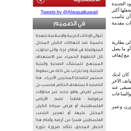
قط. تصميمات الأخدود الجديدة
نسبة 4.5? من سابقتها، مما يجعلها أكثر
Tweets by @Alwasatkuwait
أن تناسب
في الصميم
 صغير جدًا xs. تجعل هذه الخيارات مقدمة
تتوالى الإدانات العربية والإسلامية بلهجة
لى بطارية
حاسمة ضد انتهاكات الكيان المحتل
يمكن أن تمنحك freebuds pro 3 ما يصل إلى 6.5 ساعة من التشغيل مع إيقاف تشغيل anc، أو ما يصل
المتواصلة في قطاع غزة، والتي تجاوزت
ل إلى 31 ساعة من التشغيل مع إيقاف
كل الخطوط الحمراء عبر الاستهداف
الممنهج للمنشآت الصحية والبنية
التحتية، وما يترتب على ذلك من سقوط
ذا كان لديك
مستمر للضحايا المدنيين الأبرياء. ​ هذا
اتف الآخر
التصعيد لا يستهدف الحاضر فحسب، بل
وسيقى عند
يسعى لفرض واقع جديد عبر محاولات
 وحتى أجهزة الكمبيوتر والساعات
مرفوضة قاطعاً لضم الأراضي
الفلسطينية، أو فرض سيادة الكيان
الوزن وعمر
المحتل عليها، أو تهجير الشعب
الفلسطيني قسراً من أرضه. ​وأمام هذا
الخطر المحدق، تتأكد ضرورة بلورة