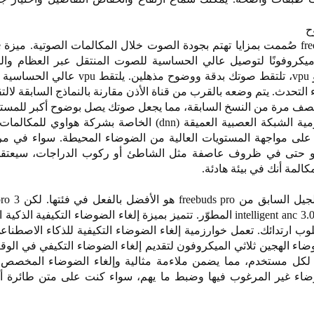
من
 ميكروفونًا لتوصيل عالي الحساسية للصوت المنتقل عبر العظام وال
اختصارًا وحدة الالتقاط الصوتي أو vpu، تلتقط صوتك بدقة ووضوح مذه
ء التحدث. يتم وضعه بالقرب من قناة الأذن مقارنة بالنماذج السابقة لا
 ونصف مرة من النسخ السابقة، مما يجعل صوتك يصل بوضوح أكبر للمست
تتميز سماعات الأذن أيضًا بخوارزمية الشبكة العصبية العميقة (dnn) الخاصة بشركة هو
على مواجهة المستويات العالية من الضوضاء المحيطة. سواء في م
أو حتى في ظروف عاصفة مثل الشاطئ أو ركوب الدراجات، سيعت
المة أنك في بيئة هادئة.
كان إلغاء الضوضاء النشط في الج
تنقل هذا إلى المستوى التالي مع intelligent anc 3.0 المطوّر. تتميز بميزة إلغاء الضوضاء التكيفي
 ارتدائك. تعمل خوارزمية إلغاء الضوضاء التكيفية للذكاء الاصطناع
وضاء الهجين ثلاثي الميكروفون لتقديم إلغاء الضوضاء التكيفي في الوق
كل مستخدم، مما يضمن ملاءمة مثالية وإلغاء الضوضاء المخصص
ضاء غير المرغوب فيها وضبط ما يهم، سواء كنت على متن طائرة أو